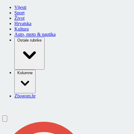
Vijesti
Sport
Život
Hrvatska
Kultura
Auto, moto & nautika
Ostale rubrike
Kolumne
Zbogom.hr