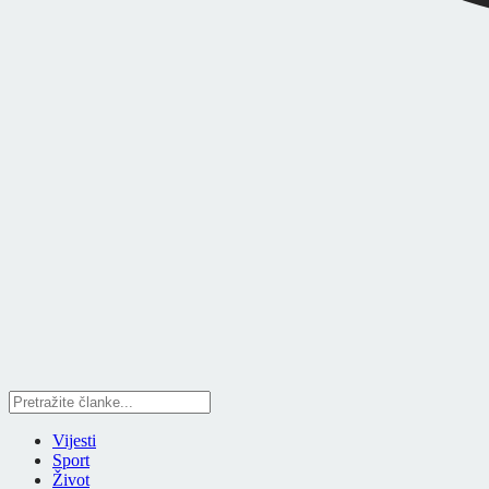
Vijesti
Sport
Život