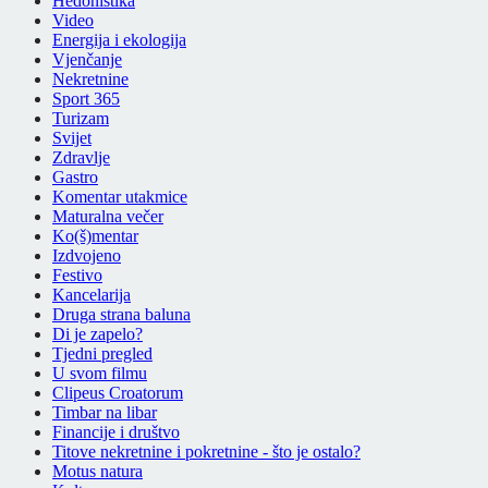
Hedonistika
Video
Energija i ekologija
Vjenčanje
Nekretnine
Sport 365
Turizam
Svijet
Zdravlje
Gastro
Komentar utakmice
Maturalna večer
Ko(š)mentar
Izdvojeno
Festivo
Kancelarija
Druga strana baluna
Di je zapelo?
Tjedni pregled
U svom filmu
Clipeus Croatorum
Timbar na libar
Financije i društvo
Titove nekretnine i pokretnine - što je ostalo?
Motus natura