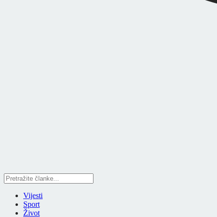
Vijesti
Sport
Život