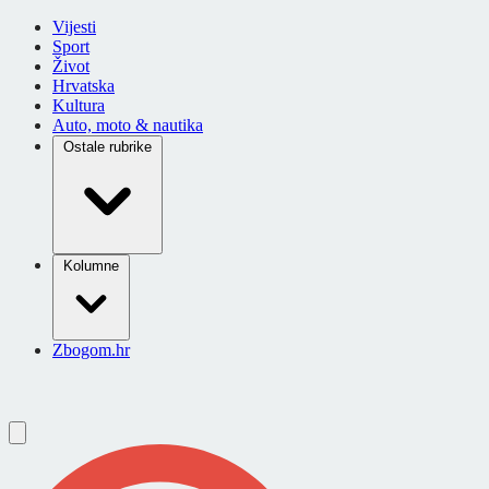
Vijesti
Sport
Život
Hrvatska
Kultura
Auto, moto & nautika
Ostale rubrike
Kolumne
Zbogom.hr