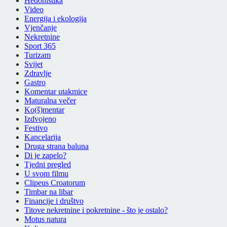
Hedonistika
Video
Energija i ekologija
Vjenčanje
Nekretnine
Sport 365
Turizam
Svijet
Zdravlje
Gastro
Komentar utakmice
Maturalna večer
Ko(š)mentar
Izdvojeno
Festivo
Kancelarija
Druga strana baluna
Di je zapelo?
Tjedni pregled
U svom filmu
Clipeus Croatorum
Timbar na libar
Financije i društvo
Titove nekretnine i pokretnine - što je ostalo?
Motus natura