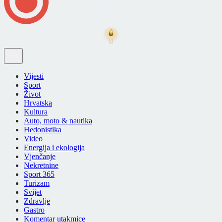
Vijesti
Sport
Život
Hrvatska
Kultura
Auto, moto & nautika
Hedonistika
Video
Energija i ekologija
Vjenčanje
Nekretnine
Sport 365
Turizam
Svijet
Zdravlje
Gastro
Komentar utakmice