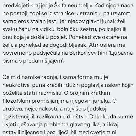
predvidjeti kraj jer je Škifa neumoljiv. Kod njega nada
ne postoji, topi se iz stranice u stranicu, pa uz smrt
samo eros stalan jest. Jer njegov glavni junak želi
svaku ženu na vidiku, bolničku sestru, policajku ili
onu koja je došla u posjet. Ponekad sve ostane na
želji, a ponekad se dogodi bljesak. Atmosfera me
povremeno podsjećala na Berkovićev film 'Ljubavna
pisma s predumišljajem'.
Osim dinamike radnje, i sama forma mu je
neukrotiva, puna kraćih i dužih poglavlja nakon kojih
poželite stati i razmisliti. O brojnim kratkim
filozofskim promišljanjima njegovih junaka. O
društvu, nejednakosti, a najviše o ljudskoj
egzistenciji ili razlikama u društvu. Dakako da su me
uvjeti rješavanja problema glavnog lika, a i kraj
ostavili bijesnog i bez riječi. Ni med cvetjem ni