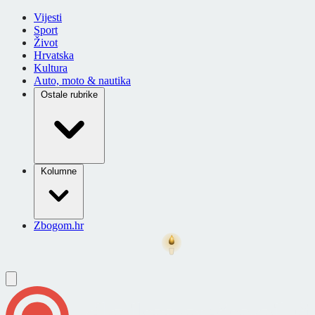
Vijesti
Sport
Život
Hrvatska
Kultura
Auto, moto & nautika
Ostale rubrike
Kolumne
Zbogom.hr