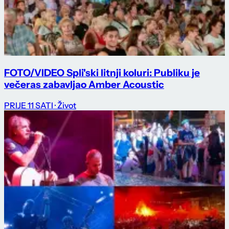
FOTO/VIDEO Spli'ski litnji koluri: Publiku je
večeras zabavljao Amber Acoustic
PRIJE 11 SATI
· Život