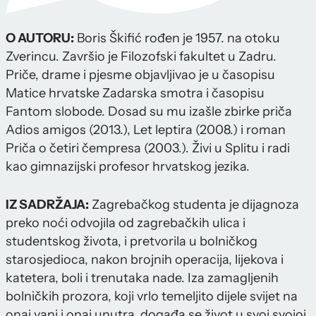
O AUTORU:
Boris Škifić rođen je 1957. na otoku
Zverincu. Završio je Filozofski fakultet u Zadru.
Priče, drame i pjesme objavljivao je u časopisu
Matice hrvatske Zadarska smotra i časopisu
Fantom slobode. Dosad su mu izašle zbirke priča
Adios amigos (2013.), Let leptira (2008.) i roman
Priča o četiri čempresa (2003.). Živi u Splitu i radi
kao gimnazijski profesor hrvatskog jezika.
IZ SADRŽAJA:
Zagrebačkog studenta je dijagnoza
preko noći odvojila od zagrebačkih ulica i
studentskog života, i pretvorila u bolničkog
starosjedioca, nakon brojnih operacija, lijekova i
katetera, boli i trenutaka nade. Iza zamagljenih
bolničkih prozora, koji vrlo temeljito dijele svijet na
onaj vani i onaj unutra, događa se život u svoj svojoj