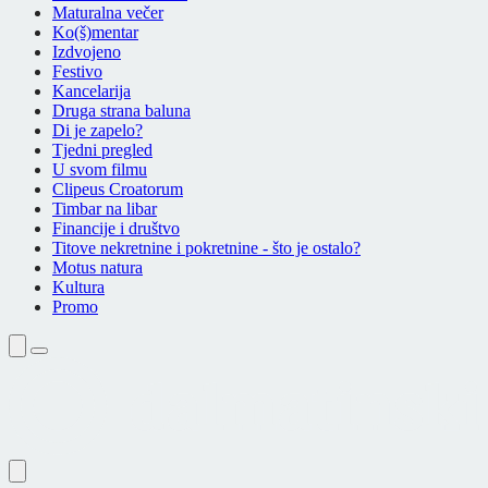
Maturalna večer
Ko(š)mentar
Izdvojeno
Festivo
Kancelarija
Druga strana baluna
Di je zapelo?
Tjedni pregled
U svom filmu
Clipeus Croatorum
Timbar na libar
Financije i društvo
Titove nekretnine i pokretnine - što je ostalo?
Motus natura
Kultura
Promo