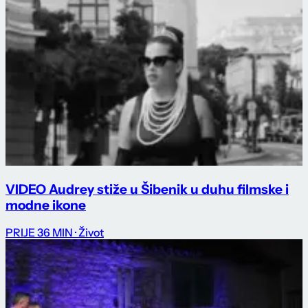
VIDEO Audrey stiže u Šibenik u duhu filmske i
modne ikone
PRIJE 36 MIN
· Život