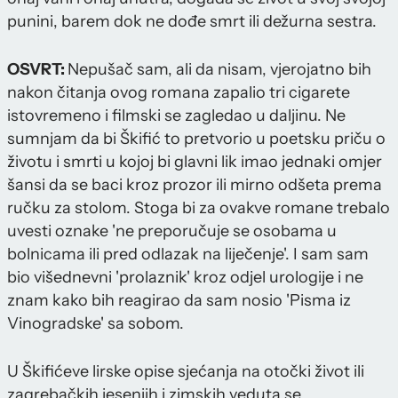
punini, barem dok ne dođe smrt ili dežurna sestra.
OSVRT:
Nepušač sam, ali da nisam, vjerojatno bih
nakon čitanja ovog romana zapalio tri cigarete
istovremeno i filmski se zagledao u daljinu. Ne
sumnjam da bi Škifić to pretvorio u poetsku priču o
životu i smrti u kojoj bi glavni lik imao jednaki omjer
šansi da se baci kroz prozor ili mirno odšeta prema
ručku za stolom. Stoga bi za ovakve romane trebalo
uvesti oznake 'ne preporučuje se osobama u
bolnicama ili pred odlazak na liječenje'. I sam sam
bio višednevni 'prolaznik' kroz odjel urologije i ne
znam kako bih reagirao da sam nosio 'Pisma iz
Vinogradske' sa sobom.
U Škifićeve lirske opise sjećanja na otočki život ili
zagrebačkih jesenjih i zimskih veduta se