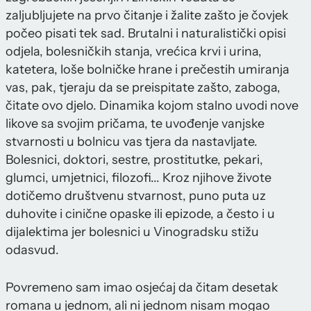
zaljubljujete na prvo čitanje i žalite zašto je čovjek
počeo pisati tek sad. Brutalni i naturalistički opisi
odjela, bolesničkih stanja, vrećica krvi i urina,
katetera, loše bolničke hrane i prečestih umiranja
vas, pak, tjeraju da se preispitate zašto, zaboga,
čitate ovo djelo. Dinamika kojom stalno uvodi nove
likove sa svojim pričama, te uvođenje vanjske
stvarnosti u bolnicu vas tjera da nastavljate.
Bolesnici, doktori, sestre, prostitutke, pekari,
glumci, umjetnici, filozofi... Kroz njihove živote
dotičemo društvenu stvarnost, puno puta uz
duhovite i cinične opaske ili epizode, a često i u
dijalektima jer bolesnici u Vinogradsku stižu
odasvud.
Povremeno sam imao osjećaj da čitam desetak
romana u jednom, ali ni jednom nisam mogao