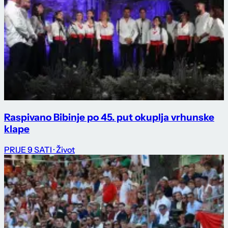
Raspivano Bibinje po 45. put okuplja vrhunske
klape
PRIJE 9 SATI
· Život