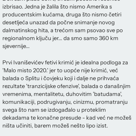
izbrisao. Jedna je žalila što nismo Amerika s
producentskim kućama, druga što nismo četiri
desetljeća unazad da počne snimanje novog
dalmatinskog hita, a trećom sam psovao sve po
regionalnom ključu jer... da smo samo 360 km
sjevernije...
Prvi Ivaniševićev fetivi krimić je idealna podloga za
'Malo misto 2020.' jer to uopće nije krimić, već
balada o Splitu i čovjeku koji i dalje ne prihvaća
rezultate 'tranzicijske ofenzive', balada o današnjim
vremenima, mentalitetu, duhovitim 'batudama',
komunikaciji, podrugivanju, cinizmu, promatranju
svega što nam se izdogađalo u proteklim
dekadama te konačne presude - kad već ne možeš
ništa učiniti, barem možeš nešto lipo izist.