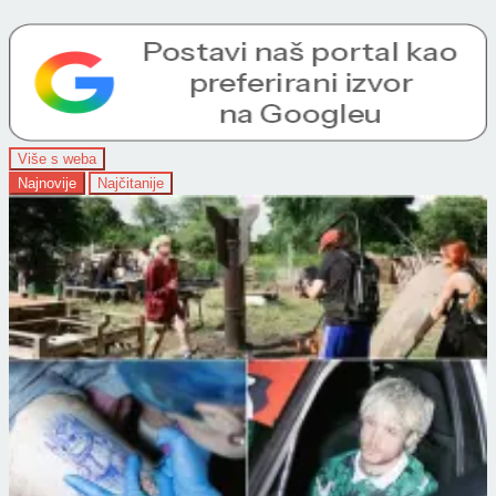
Više s weba
Najnovije
Najčitanije