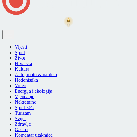
Vijesti
Sport
Život
Hrvatska
Kultura
Auto, moto & nautika
Hedonistika
Video
Energija i ekologija
Vjenčanje
Nekretnine
Sport 365
Turizam
Svijet
Zdravlje
Gastro
Komentar utakmice