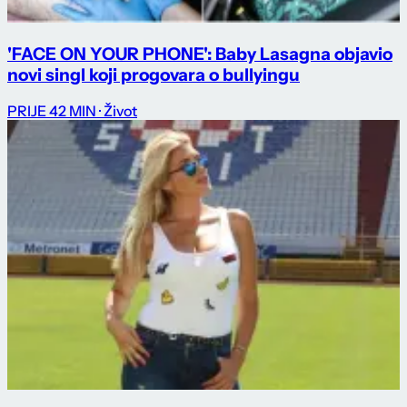
'FACE ON YOUR PHONE': Baby Lasagna objavio
novi singl koji progovara o bullyingu
PRIJE 42 MIN
· Život