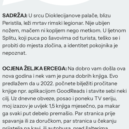
SADRŽAJ:
U srcu Dioklecijanove palače, blizu
Peristila, leži mrtav rimski legionar. Nije ubijen
nožem, mačem ni kopljem nego metkom. U ljetnom
Splitu, koji puca po šavovima od turista, teško se i
probiti do mjesta zločina, a identitet pokojnika je
nepoznat.
OCJENA ŽELJKA ERCEGA:
Na dobro vam došla ova
nova godina i nek vam je puna dobrih knjiga. Evo
predlažem da u 2022. počnete bilježiti pročitane
knjige npr. aplikacijom GoodReads i stavite sebi neki
cilj. Uz dnevne obveze, posao i poneku TV seriju,
moj izazov je uvijek 1,5 knjiga mjesečno, pa makar
ga svaki put debelo premašio. Par stranica prije
spavanja ili za doručkom, par stranica u čekanju
prijatelja na kavi, ili autobusa, pred šalterima,