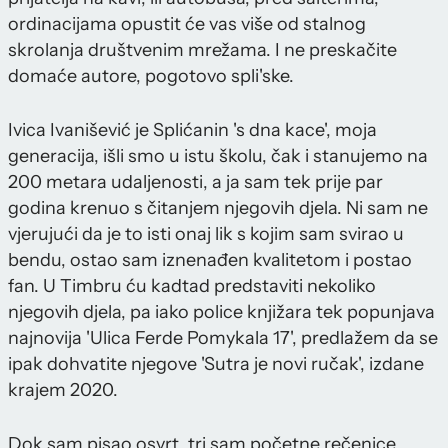
ordinacijama opustit će vas više od stalnog
skrolanja društvenim mrežama. I ne preskačite
domaće autore, pogotovo spli'ske.
Ivica Ivanišević je Splićanin 's dna kace', moja
generacija, išli smo u istu školu, čak i stanujemo na
200 metara udaljenosti, a ja sam tek prije par
godina krenuo s čitanjem njegovih djela. Ni sam ne
vjerujući da je to isti onaj lik s kojim sam svirao u
bendu, ostao sam iznenađen kvalitetom i postao
fan. U Timbru ću kadtad predstaviti nekoliko
njegovih djela, pa iako police knjižara tek popunjava
najnovija 'Ulica Ferde Pomykala 17', predlažem da se
ipak dohvatite njegove 'Sutra je novi ručak', izdane
krajem 2020.
Dok sam pisao osvrt, tri sam početne rečenice