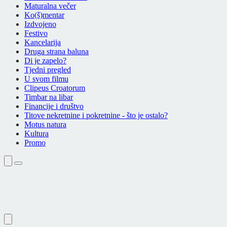
Maturalna večer
Ko(š)mentar
Izdvojeno
Festivo
Kancelarija
Druga strana baluna
Di je zapelo?
Tjedni pregled
U svom filmu
Clipeus Croatorum
Timbar na libar
Financije i društvo
Titove nekretnine i pokretnine - što je ostalo?
Motus natura
Kultura
Promo