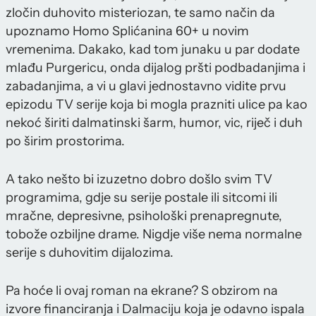
zločin duhovito misteriozan, te samo način da
upoznamo Homo Splićanina 60+ u novim
vremenima. Dakako, kad tom junaku u par dodate
mlađu Purgericu, onda dijalog pršti podbadanjima i
zabadanjima, a vi u glavi jednostavno vidite prvu
epizodu TV serije koja bi mogla prazniti ulice pa kao
nekoć širiti dalmatinski šarm, humor, vic, riječ i duh
po širim prostorima.
A tako nešto bi izuzetno dobro došlo svim TV
programima, gdje su serije postale ili sitcomi ili
mračne, depresivne, psihološki prenapregnute,
tobože ozbiljne drame. Nigdje više nema normalne
serije s duhovitim dijalozima.
Pa hoće li ovaj roman na ekrane? S obzirom na
izvore financiranja i Dalmaciju koja je odavno ispala