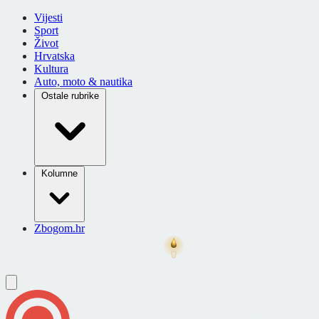
Vijesti
Sport
Život
Hrvatska
Kultura
Auto, moto & nautika
Ostale rubrike
Kolumne
Zbogom.hr