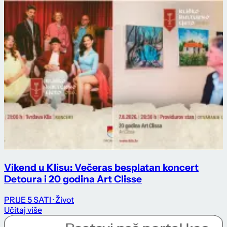
Vikend u Klisu: Večeras besplatan koncert
Detoura i 20 godina Art Clisse
PRIJE 5 SATI
· Život
Učitaj više