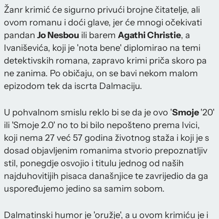
Žanr krimić će sigurno privući brojne čitatelje, ali
ovom romanu i doći glave, jer će mnogi očekivati
pandan
Jo Nesbou
ili barem
Agathi Christie
, a
Ivaniševića, koji je 'nota bene' diplomirao na temi
detektivskih romana, zapravo krimi priča skoro pa
ne zanima. Po običaju, on se bavi nekom malom
epizodom tek da iscrta Dalmaciju.
U pohvalnom smislu reklo bi se da je ovo '
Smoje
'20'
ili 'Smoje 2.0' no to bi bilo nepošteno prema Ivici,
koji nema 27 već 57 godina životnog staža i koji je s
dosad objavljenim romanima stvorio prepoznatljiv
stil, ponegdje osvojio i titulu jednog od naših
najduhovitijih pisaca današnjice te zavrijedio da ga
uspoređujemo jedino sa samim sobom.
Dalmatinski humor je 'oružje', a u ovom krimiću je i