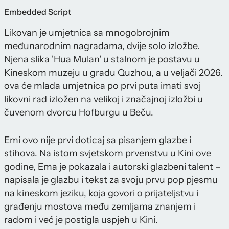
Embedded Script
Likovan je umjetnica sa mnogobrojnim
međunarodnim nagradama, dvije solo izložbe.
Njena slika 'Hua Mulan' u stalnom je postavu u
Kineskom muzeju u gradu Quzhou, a u veljači 2026.
ova će mlada umjetnica po prvi puta imati svoj
likovni rad izložen na velikoj i značajnoj izložbi u
čuvenom dvorcu Hofburgu u Beču.
Emi ovo nije prvi doticaj sa pisanjem glazbe i
stihova. Na istom svjetskom prvenstvu u Kini ove
godine, Ema je pokazala i autorski glazbeni talent –
napisala je glazbu i tekst za svoju prvu pop pjesmu
na kineskom jeziku, koja govori o prijateljstvu i
građenju mostova među zemljama znanjem i
radom i već je postigla uspjeh u Kini.