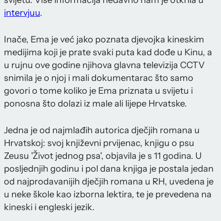
svijetu. Više informacija nedavno nam je otkrila u
intervjuu
.
Inače, Ema je već jako poznata djevojka kineskim
medijima koji je prate svaki puta kad dođe u Kinu, a
u rujnu ove godine njihova glavna televizija CCTV
snimila je o njoj i mali dokumentarac što samo
govori o tome koliko je Ema priznata u svijetu i
ponosna što dolazi iz male ali lijepe Hrvatske.
Jedna je od najmlađih autorica dječjih romana u
Hrvatskoj: svoj književni prvijenac, knjigu o psu
Zeusu 'Život jednog psa', objavila je s 11 godina. U
posljednjih godinu i pol dana knjiga je postala jedan
od najprodavanijih dječjih romana u RH, uvedena je
u neke škole kao izborna lektira, te je prevedena na
kineski i engleski jezik.