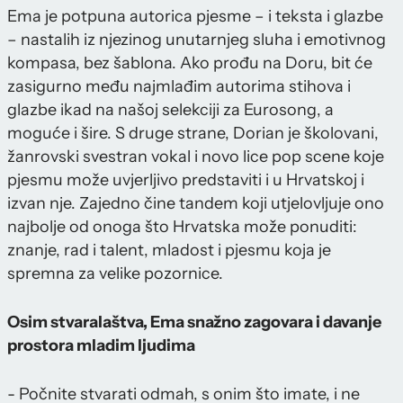
Ema je potpuna autorica pjesme – i teksta i glazbe
– nastalih iz njezinog unutarnjeg sluha i emotivnog
kompasa, bez šablona. Ako prođu na Doru, bit će
zasigurno među najmlađim autorima stihova i
glazbe ikad na našoj selekciji za Eurosong, a
moguće i šire. S druge strane, Dorian je školovani,
žanrovski svestran vokal i novo lice pop scene koje
pjesmu može uvjerljivo predstaviti i u Hrvatskoj i
izvan nje. Zajedno čine tandem koji utjelovljuje ono
najbolje od onoga što Hrvatska može ponuditi:
znanje, rad i talent, mladost i pjesmu koja je
spremna za velike pozornice.
Osim stvaralaštva, Ema snažno zagovara i davanje
prostora mladim ljudima
- Počnite stvarati odmah, s onim što imate, i ne