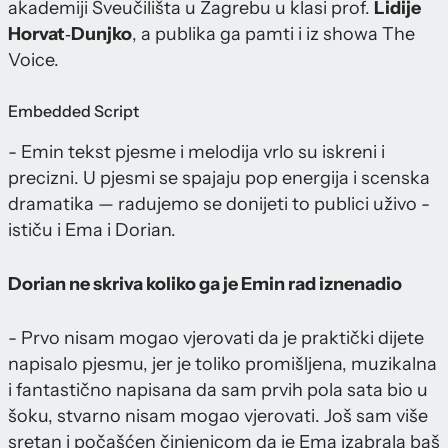
akademiji Sveučilišta u Zagrebu u klasi prof.
Lidije
Horvat
‑
Dunjko
, a publika ga pamti i iz showa The
Voice.
Embedded Script
- Emin tekst pjesme i melodija vrlo su iskreni i
precizni. U pjesmi se spajaju pop energija i scenska
dramatika — radujemo se donijeti to publici uživo -
ističu i Ema i Dorian.
Dorian ne skriva koliko ga je Emin rad iznenadio
- Prvo nisam mogao vjerovati da je praktički dijete
napisalo pjesmu, jer je toliko promišljena, muzikalna
i fantastično napisana da sam prvih pola sata bio u
šoku, stvarno nisam mogao vjerovati. Još sam više
sretan i počašćen činjenicom da je Ema izabrala baš