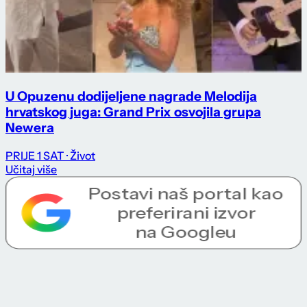
U Opuzenu dodijeljene nagrade Melodija
hrvatskog juga: Grand Prix osvojila grupa
Newera
PRIJE 1 SAT
· Život
Učitaj više