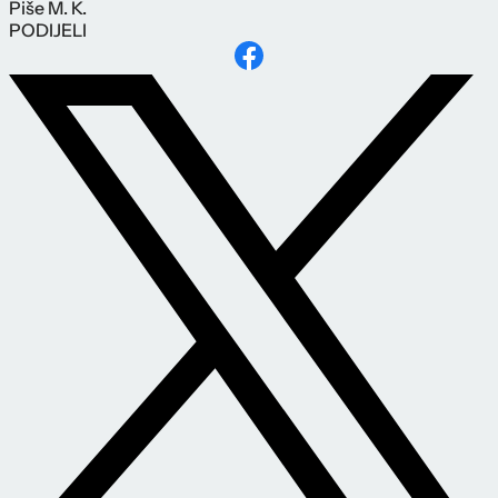
Piše
M. K.
PODIJELI