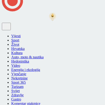
Vijesti
Sport
Život
Hrvatska
Kultura
Auto, moto & nautika
Hedonistika
Video
Energija i ekologija
Vjenčanje
Nekretnine
Sport 365
Turizam
Svijet
Zdravlje
Gastro
Komentar utakmice