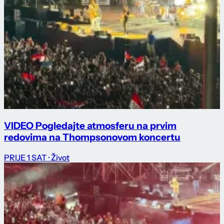
VIDEO Pogledajte atmosferu na prvim
redovima na Thompsonovom koncertu
PRIJE 1 SAT
· Život