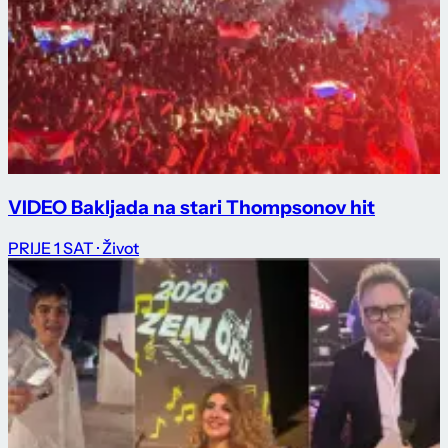
VIDEO Bakljada na stari Thompsonov hit
PRIJE 1 SAT
· Život