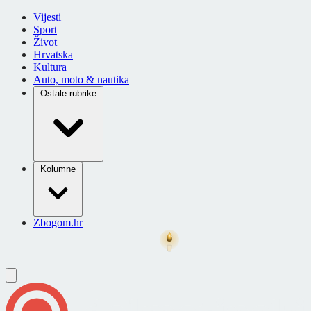
Vijesti
Sport
Život
Hrvatska
Kultura
Auto, moto & nautika
Ostale rubrike
Kolumne
Zbogom.hr