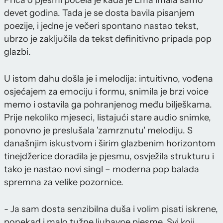
Priča o pjesmi počela je kada je Ema imala samo
devet godina. Tada je se dosta bavila pisanjem
poezije, i jedne je večeri spontano nastao tekst,
ubrzo je zaključila da tekst definitivno pripada pop
glazbi.
U istom dahu došla je i melodija: intuitivno, vođena
osjećajem za emociju i formu, snimila je brzi voice
memo i ostavila ga pohranjenog među bilješkama.
Prije nekoliko mjeseci, listajući stare audio snimke,
ponovno je preslušala 'zamrznutu' melodiju. S
današnjim iskustvom i širim glazbenim horizontom
tinejdžerice doradila je pjesmu, osvježila strukturu i
tako je nastao novi singl – moderna pop balada
spremna za velike pozornice.
- Ja sam dosta senzibilna duša i volim pisati iskrene,
ponekad i malo tužne ljubavne pjesme. Svi koji