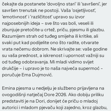
čekajte da postanete 'dovoljno stari' ili 'savršeni', jer
savršen trenutak ne postoji. Vaša 'osjetljivost',
'emotivnost' i 'različitost' upravo su izvor
najposebnijih ideja – sve što vas boli, veseli ili
zbunjuje pretočite u crtež, priču, pjesmu ili glazbu.
Razumijem strah od tuđeg smijeha ili kritike, ali
svaki put kad podijelite ono što radite, otvarate
vrata nečemu dobrom. Ne skrivajte se: vaše godine
su vaša prednost, a iskrenost i upornost važniji su
od tuđeg odobravanja. Mi mladi vidimo svijet
drukčije – i upravo je to naša najveća supermoć -
poručuje Ema Dujmović.
Emina pjesma u nedjelju je službeno prijavljena na
ovogodišnji natječaj Dore 2026. Ako dobiju priliku
predstaviti je na Dori, donijet će priču o mladoj
autorici i mladom pjevaču koji zajedno, kroz glazbu,