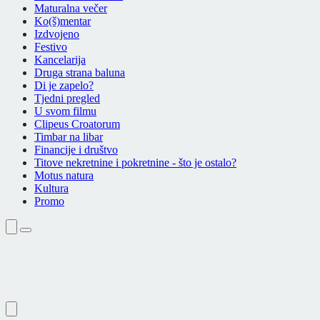
Maturalna večer
Ko(š)mentar
Izdvojeno
Festivo
Kancelarija
Druga strana baluna
Di je zapelo?
Tjedni pregled
U svom filmu
Clipeus Croatorum
Timbar na libar
Financije i društvo
Titove nekretnine i pokretnine - što je ostalo?
Motus natura
Kultura
Promo