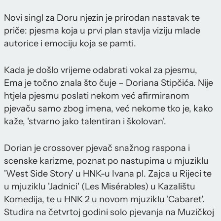
Novi singl za Doru njezin je prirodan nastavak te
priče: pjesma koja u prvi plan stavlja viziju mlade
autorice i emociju koja se pamti.
Kada je došlo vrijeme odabrati vokal za pjesmu,
Ema je točno znala što čuje – Doriana Stipčića. Nije
htjela pjesmu poslati nekom već afirmiranom
pjevaču samo zbog imena, već nekome tko je, kako
kaže, 'stvarno jako talentiran i školovan'.
Dorian je crossover pjevač snažnog raspona i
scenske karizme, poznat po nastupima u mjuziklu
'West Side Story' u HNK-u Ivana pl. Zajca u Rijeci te
u mjuziklu 'Jadnici' (Les Misérables) u Kazalištu
Komedija, te u HNK 2 u novom mjuziklu 'Cabaret'.
Studira na četvrtoj godini solo pjevanja na Muzičkoj