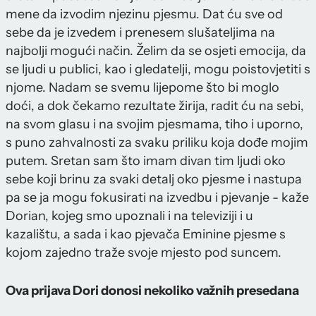
mene da izvodim njezinu pjesmu. Dat ću sve od
sebe da je izvedem i prenesem slušateljima na
najbolji mogući način. Želim da se osjeti emocija, da
se ljudi u publici, kao i gledatelji, mogu poistovjetiti s
njome. Nadam se svemu lijepome što bi moglo
doći, a dok čekamo rezultate žirija, radit ću na sebi,
na svom glasu i na svojim pjesmama, tiho i uporno,
s puno zahvalnosti za svaku priliku koja dođe mojim
putem. Sretan sam što imam divan tim ljudi oko
sebe koji brinu za svaki detalj oko pjesme i nastupa
pa se ja mogu fokusirati na izvedbu i pjevanje - kaže
Dorian, kojeg smo upoznali i na televiziji i u
kazalištu, a sada i kao pjevača Eminine pjesme s
kojom zajedno traže svoje mjesto pod suncem.
Ova prijava Dori donosi nekoliko važnih presedana