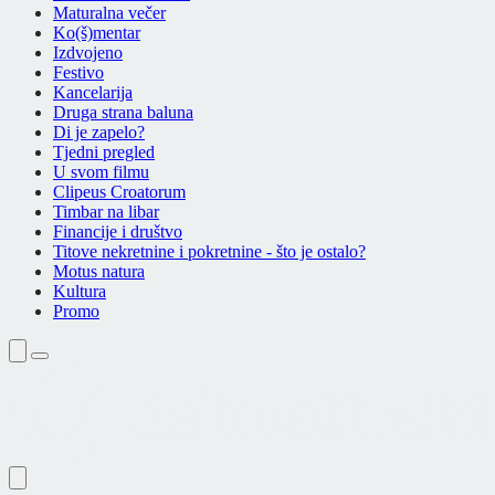
Maturalna večer
Ko(š)mentar
Izdvojeno
Festivo
Kancelarija
Druga strana baluna
Di je zapelo?
Tjedni pregled
U svom filmu
Clipeus Croatorum
Timbar na libar
Financije i društvo
Titove nekretnine i pokretnine - što je ostalo?
Motus natura
Kultura
Promo