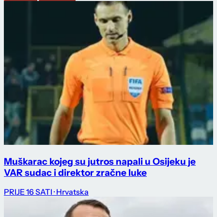
Muškarac kojeg su jutros napali u Osijeku je
VAR sudac i direktor zračne luke
PRIJE 16 SATI
· Hrvatska