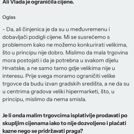
Ali Vlada je ograničila cijene.
Oglas
- Da, ali činjenica je da su u međuvremenu i
dobavljači podigli cijene. Mi se susrećemo s
problemom kako ne možemo konkurirati velikima,
što u principu nije dobro. Mislimo da mala trgovina
mora postojati i da je potrebna u svakom dijelu
Hrvatske, a ne samo tamo gdje velikima nije u
interesu. Prije svega moramo ograničiti velike
trgovce da budu izvan gradskih središta, a ne da su
u centrima gradova veliki hipermarketi, što, u
principu, mislimo da nema smisla.
Je li onda malim trgovcima isplativije prodavati po
skupljim cijenama iako to nije dozvoljeno i plaćati
kazne nego se pridržavati praga?