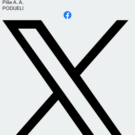
Piše
A. A.
PODIJELI