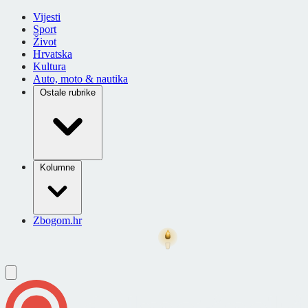
Vijesti
Sport
Život
Hrvatska
Kultura
Auto, moto & nautika
Ostale rubrike
Kolumne
Zbogom.hr