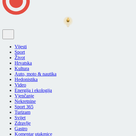
Vijesti
Sport
Život
Hrvatska
Kultura
Auto, moto & nautika
Hedonistika
Video
Energija i ekologija
Vjenčanje
Nekretnine
Sport 365
Turizam
Svijet
Zdravlje
Gastro
Komentar utakmice