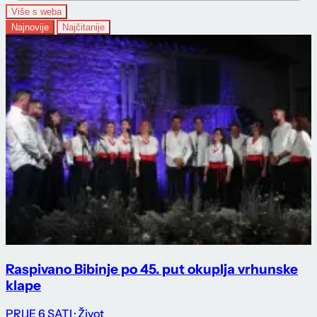
Više s weba
Najnovije
Najčitanije
Raspivano Bibinje po 45. put okuplja vrhunske
klape
PRIJE 6 SATI
· Život