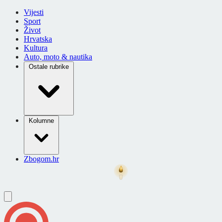
Vijesti
Sport
Život
Hrvatska
Kultura
Auto, moto & nautika
Ostale rubrike
Kolumne
Zbogom.hr