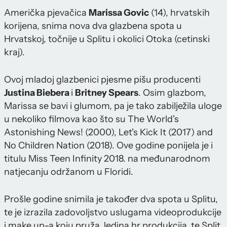
Američka pjevačica
Marissa Govic
(14), hrvatskih
korijena, snima nova dva glazbena spota u
Hrvatskoj, točnije u Splitu i okolici Otoka (cetinski
kraj).
Ovoj mladoj glazbenici pjesme pišu producenti
Justina Biebera
i
Britney Spears
. Osim glazbom,
Marissa se bavi i glumom, pa je tako zabilježila uloge
u nekoliko filmova kao što su The World's
Astonishing News! (2000), Let's Kick It (2017) and
No Children Nation (2018). Ove godine ponijela je i
titulu Miss Teen Infinity 2018. na međunarodnom
natjecanju održanom u Floridi.
Prošle godine snimila je također dva spota u Splitu,
te je izrazila zadovoljstvo uslugama videoprodukcije
i make up-a koju pruža Jedina.hr produkcija, te Split