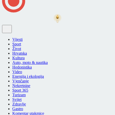
Vijesti
Sport
Život
Hrvatska
Kultura
Auto, moto & nautika
Hedonistika
Video
Energija i ekologija
Vjenčanje
Nekretnine
Sport 365
Turizam
Svijet
Zdravlje
Gastro
Komentar utakmice