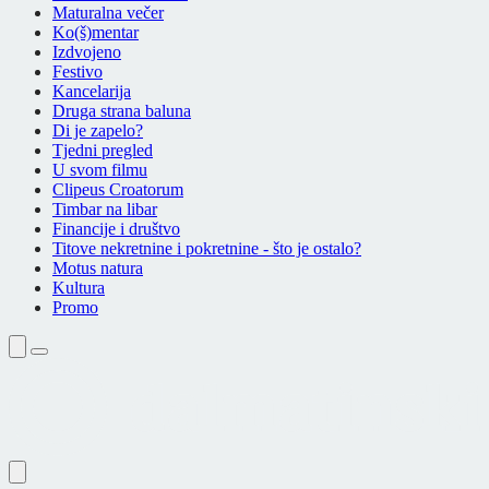
Maturalna večer
Ko(š)mentar
Izdvojeno
Festivo
Kancelarija
Druga strana baluna
Di je zapelo?
Tjedni pregled
U svom filmu
Clipeus Croatorum
Timbar na libar
Financije i društvo
Titove nekretnine i pokretnine - što je ostalo?
Motus natura
Kultura
Promo