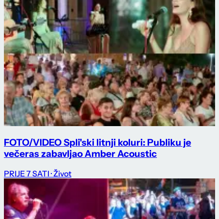
FOTO/VIDEO Spli'ski litnji koluri: Publiku je
večeras zabavljao Amber Acoustic
PRIJE 7 SATI
· Život