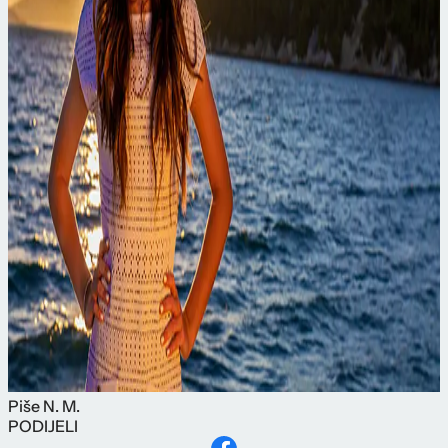
Piše
N. M.
PODIJELI