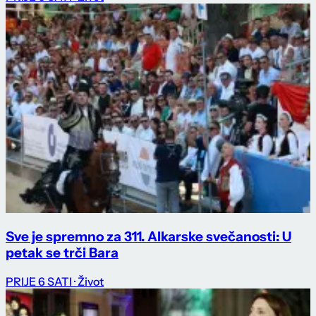
Sve je spremno za 311. Alkarske svečanosti: U
petak se trči Bara
PRIJE 6 SATI
· Život