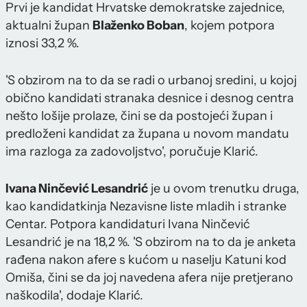
Prvi je kandidat Hrvatske demokratske zajednice,
aktualni župan
Blaženko Boban
, kojem potpora
iznosi 33,2 %.
'S obzirom na to da se radi o urbanoj sredini, u kojoj
obično kandidati stranaka desnice i desnog centra
nešto lošije prolaze, čini se da postojeći župan i
predloženi kandidat za župana u novom mandatu
ima razloga za zadovoljstvo', poručuje Klarić.
Ivana Ninčević Lesandrić
je u ovom trenutku druga,
kao kandidatkinja Nezavisne liste mladih i stranke
Centar. Potpora kandidaturi Ivana Ninčević
Lesandrić je na 18,2 %. 'S obzirom na to da je anketa
rađena nakon afere s kućom u naselju Katuni kod
Omiša, čini se da joj navedena afera nije pretjerano
naškodila', dodaje Klarić.