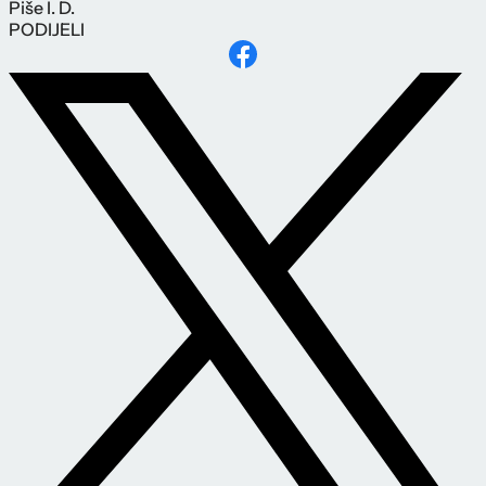
Piše
I. D.
PODIJELI