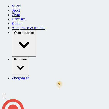
Vijesti
Sport
Život
Hrvatska
Kultura
Auto, moto & nautika
Ostale rubrike
Kolumne
Zbogom.hr