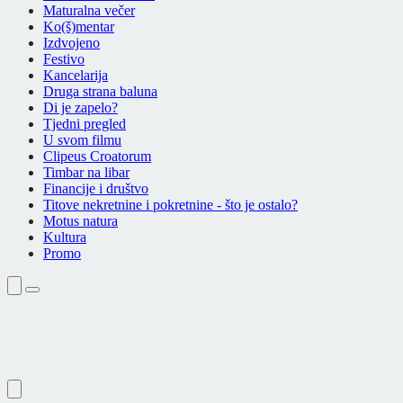
Maturalna večer
Ko(š)mentar
Izdvojeno
Festivo
Kancelarija
Druga strana baluna
Di je zapelo?
Tjedni pregled
U svom filmu
Clipeus Croatorum
Timbar na libar
Financije i društvo
Titove nekretnine i pokretnine - što je ostalo?
Motus natura
Kultura
Promo