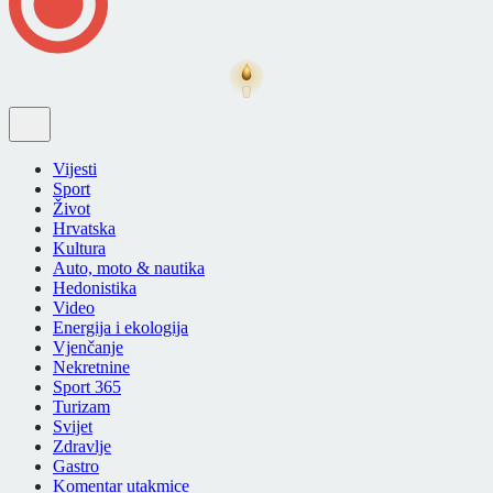
Vijesti
Sport
Život
Hrvatska
Kultura
Auto, moto & nautika
Hedonistika
Video
Energija i ekologija
Vjenčanje
Nekretnine
Sport 365
Turizam
Svijet
Zdravlje
Gastro
Komentar utakmice