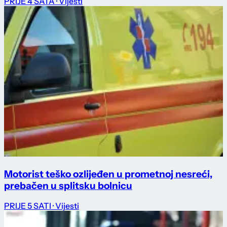
PRIJE 4 SATA
· Vijesti
Motorist teško ozlijeđen u prometnoj nesreći,
prebačen u splitsku bolnicu
PRIJE 5 SATI
· Vijesti