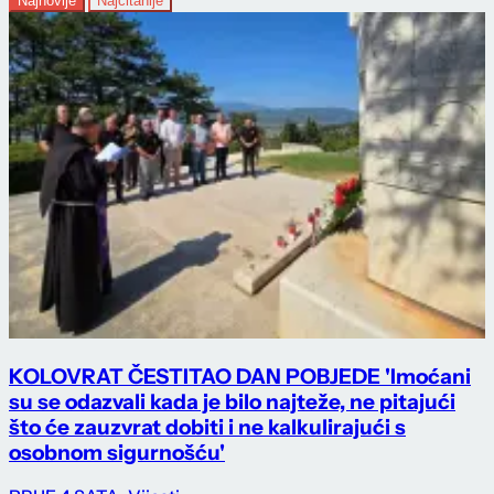
Najnovije
Najčitanije
KOLOVRAT ČESTITAO DAN POBJEDE 'Imoćani
su se odazvali kada je bilo najteže, ne pitajući
što će zauzvrat dobiti i ne kalkulirajući s
osobnom sigurnošću'