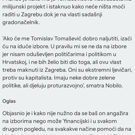
milijunski projekt i istaknuo kako neće ništa moći
raditi u Zagrebu dok je na vlasti sadašnji
gradonačelnik.
'Ako će me Tomislav Tomašević dobro naljutiti, izaći
ću na iduće izbore. U pravilu mi se ne da na izbore
jer nisam oduševljen političarima i politikom u
Hrvatskoj, i ne bih želio biti dio toga, ali ovu vlast
treba maknuti iz Zagreba. Oni su ekstremni ljevičari,
protiv su kapitalista. Imaju neke dobre zelene
politike, ali djeluju proturazvojno', smatra Nobilo.
Oglas
Objasnio je i kako nije nužno da se baš on angažira
na izborima nego može 'financijski i u svakom
drugom pogledu, na svakakve načine pomoći da na