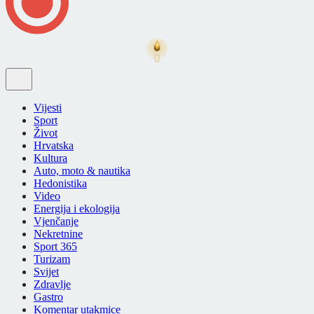
Vijesti
Sport
Život
Hrvatska
Kultura
Auto, moto & nautika
Hedonistika
Video
Energija i ekologija
Vjenčanje
Nekretnine
Sport 365
Turizam
Svijet
Zdravlje
Gastro
Komentar utakmice