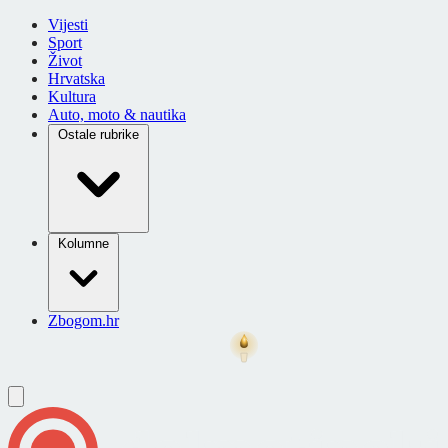
Vijesti
Sport
Život
Hrvatska
Kultura
Auto, moto & nautika
Ostale rubrike
Kolumne
Zbogom.hr