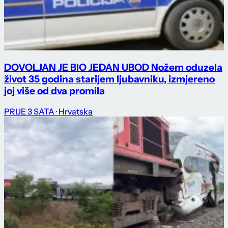
DOVOLJAN JE BIO JEDAN UBOD Nožem oduzela
život 35 godina starijem ljubavniku, izmjereno
joj više od dva promila
PRIJE 3 SATA
· Hrvatska