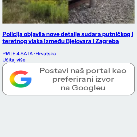
Policija objavila nove detalje sudara putničkog i
teretnog vlaka između Bjelovara i Zagreba
PRIJE 4 SATA
· Hrvatska
Učitaj više