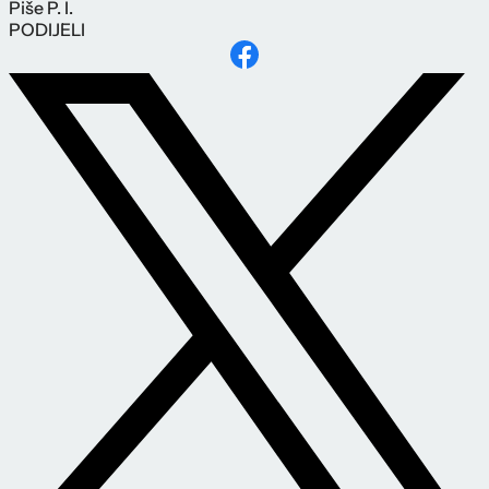
Piše
P. I.
PODIJELI