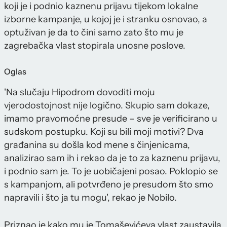
koji je i podnio kaznenu prijavu tijekom lokalne
izborne kampanje, u kojoj je i stranku osnovao, a
optuživan je da to čini samo zato što mu je
zagrebačka vlast stopirala unosne poslove.
Oglas
'Na slučaju Hipodrom dovoditi moju
vjerodostojnost nije logično. Skupio sam dokaze,
imamo pravomoćne presude – sve je verificirano u
sudskom postupku. Koji su bili moji motivi? Dva
građanina su došla kod mene s činjenicama,
analizirao sam ih i rekao da je to za kaznenu prijavu,
i podnio sam je. To je uobičajeni posao. Poklopio se
s kampanjom, ali potvrđeno je presudom što smo
napravili i što ja tu mogu', rekao je Nobilo.
Priznao je kako mu je Tomaševićeva vlast zaustavila