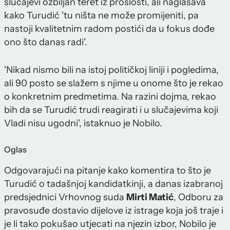
slučajevi ozbiljan teret iz prošlosti, ali naglašava
kako Turudić 'tu ništa ne može promijeniti, pa
nastoji kvalitetnim radom postići da u fokus dođe
ono što danas radi'.
'Nikad nismo bili na istoj političkoj liniji i pogledima,
ali 90 posto se slažem s njime u onome što je rekao
o konkretnim predmetima. Na razini dojma, rekao
bih da se Turudić trudi reagirati i u slučajevima koji
Vladi nisu ugodni', istaknuo je Nobilo.
Oglas
Odgovarajući na pitanje kako komentira to što je
Turudić o tadašnjoj kandidatkinji, a danas izabranoj
predsjednici Vrhovnog suda
Mirti Matić
, Odboru za
pravosuđe dostavio dijelove iz istrage koja još traje i
je li tako pokušao utjecati na njezin izbor, Nobilo je