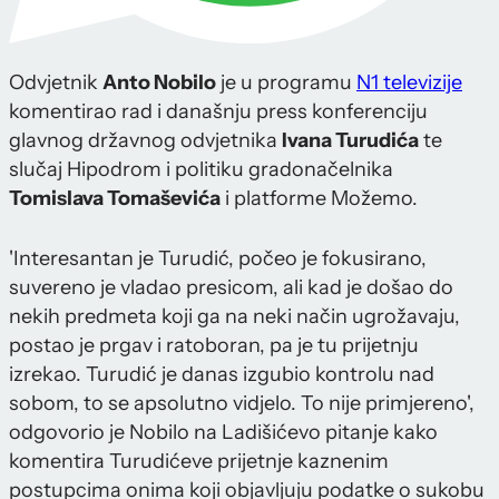
Odvjetnik
Anto Nobilo
je u programu
N1 televizije
komentirao rad i današnju press konferenciju
glavnog državnog odvjetnika
Ivana Turudića
te
slučaj Hipodrom i politiku gradonačelnika
Tomislava Tomaševića
i platforme Možemo.
'Interesantan je Turudić, počeo je fokusirano,
suvereno je vladao presicom, ali kad je došao do
nekih predmeta koji ga na neki način ugrožavaju,
postao je prgav i ratoboran, pa je tu prijetnju
izrekao. Turudić je danas izgubio kontrolu nad
sobom, to se apsolutno vidjelo. To nije primjereno',
odgovorio je Nobilo na Ladišićevo pitanje kako
komentira Turudićeve prijetnje kaznenim
postupcima onima koji objavljuju podatke o sukobu