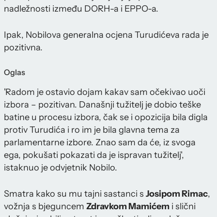
nadležnosti između DORH-a i EPPO-a.
Ipak, Nobilova generalna ocjena Turudićeva rada je
pozitivna.
Oglas
'Radom je ostavio dojam kakav sam očekivao uoči
izbora – pozitivan. Današnji tužitelj je dobio teške
batine u procesu izbora, čak se i opozicija bila digla
protiv Turudića i ro im je bila glavna tema za
parlamentarne izbore. Znao sam da će, iz svoga
ega, pokušati pokazati da je ispravan tužitelj',
istaknuo je odvjetnik Nobilo.
Smatra kako su mu tajni sastanci s
Josipom Rimac
,
vožnja s bjeguncem
Zdravkom Mamićem
i slični