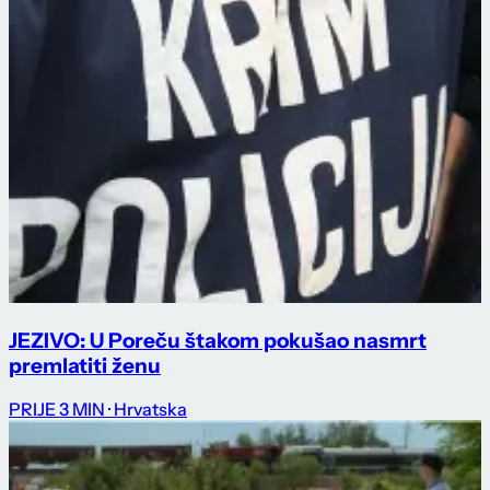
JEZIVO: U Poreču štakom pokušao nasmrt
premlatiti ženu
PRIJE 3 MIN
· Hrvatska