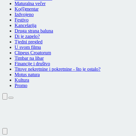
Maturalna večer
Ko(š)mentar
Izdvojeno
Festivo
Kancelarija
Druga strana baluna
Di je zapelo?
Tjedni pregled
U svom filmu
Clipeus Croatorum
Timbar na libar
Financije i društvo
Titove nekretnine i pokretnine - što je ostalo?
Motus natura
Kultura
Promo