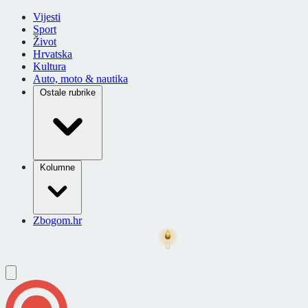
Vijesti
Sport
Život
Hrvatska
Kultura
Auto, moto & nautika
Ostale rubrike
Kolumne
Zbogom.hr