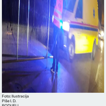
Foto: Ilustracija
Piše
I. D.
PODIJELI