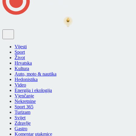
Vijesti
Sport
Život
Hrvatska
Kultura
Auto, moto & nautika
Hedonistika
Video
Energija i ekologija
Vjenčanje
Nekretnine
Sport 365
Turizam
Svijet
Zdravlje
Gastro
Komentar utakmice