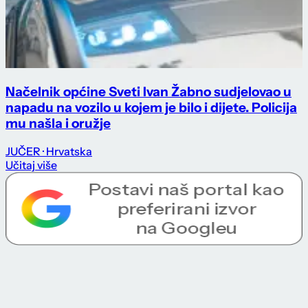
Načelnik općine Sveti Ivan Žabno sudjelovao u
napadu na vozilo u kojem je bilo i dijete. Policija
mu našla i oružje
JUČER
· Hrvatska
Učitaj više