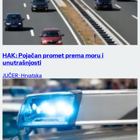
HAK: Pojačan promet prema moru i
unutrašnjosti
JUČER
· Hrvatska