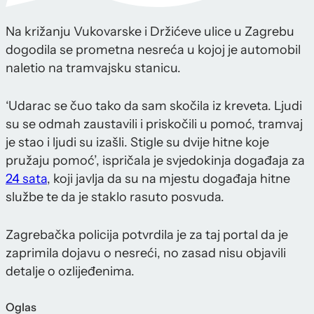
Na križanju Vukovarske i Držićeve ulice u Zagrebu
dogodila se prometna nesreća u kojoj je automobil
naletio na tramvajsku stanicu.
‘Udarac se čuo tako da sam skočila iz kreveta. Ljudi
su se odmah zaustavili i priskočili u pomoć, tramvaj
je stao i ljudi su izašli. Stigle su dvije hitne koje
pružaju pomoć’, ispričala je svjedokinja događaja za
24 sata
, koji javlja da su na mjestu događaja hitne
službe te da je staklo rasuto posvuda.
Zagrebačka policija potvrdila je za taj portal da je
zaprimila dojavu o nesreći, no zasad nisu objavili
detalje o ozlijeđenima.
Oglas