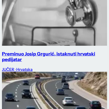
Preminuo Josip Grgurić, istaknuti hrvatski
pedijatar
JUČER
· Hrvatska