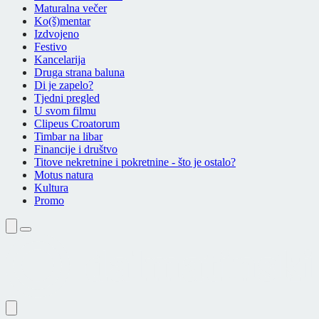
Maturalna večer
Ko(š)mentar
Izdvojeno
Festivo
Kancelarija
Druga strana baluna
Di je zapelo?
Tjedni pregled
U svom filmu
Clipeus Croatorum
Timbar na libar
Financije i društvo
Titove nekretnine i pokretnine - što je ostalo?
Motus natura
Kultura
Promo