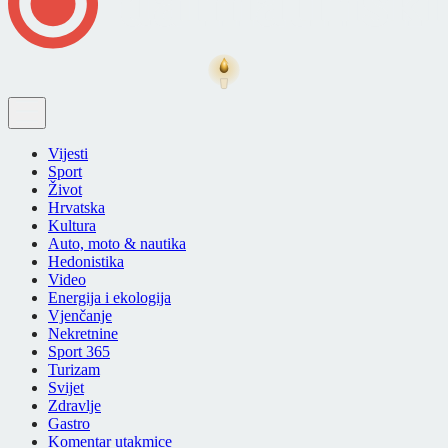
Vijesti
Sport
Život
Hrvatska
Kultura
Auto, moto & nautika
Hedonistika
Video
Energija i ekologija
Vjenčanje
Nekretnine
Sport 365
Turizam
Svijet
Zdravlje
Gastro
Komentar utakmice