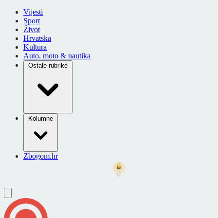
Vijesti
Sport
Život
Hrvatska
Kultura
Auto, moto & nautika
Ostale rubrike
Kolumne
Zbogom.hr