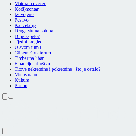
Maturalna večer
Ko(š)mentar
Izdvojeno
Festivo
Kancelarija
Druga strana baluna
Di je zapelo?
Tjedni pregled
U svom filmu
Clipeus Croatorum
Timbar na libar
Financije i društvo
Titove nekretnine i pokretnine - što je ostalo?
Motus natura
Kultura
Promo