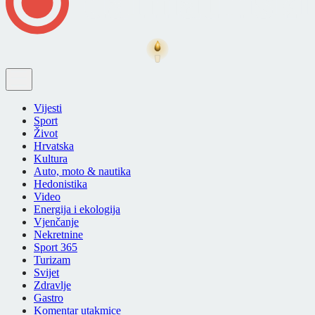
Vijesti
Sport
Život
Hrvatska
Kultura
Auto, moto & nautika
Hedonistika
Video
Energija i ekologija
Vjenčanje
Nekretnine
Sport 365
Turizam
Svijet
Zdravlje
Gastro
Komentar utakmice