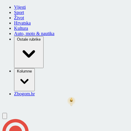
Vijesti
Sport
Život
Hrvatska
Kultura
Auto, moto & nautika
Ostale rubrike
Kolumne
Zbogom.hr