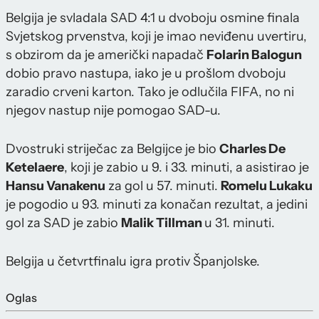
Belgija je svladala SAD 4:1 u dvoboju osmine finala
Svjetskog prvenstva, koji je imao neviđenu uvertiru,
s obzirom da je američki napadač
Folarin Balogun
dobio pravo nastupa, iako je u prošlom dvoboju
zaradio crveni karton. Tako je odlučila FIFA, no ni
njegov nastup nije pomogao SAD-u.
Dvostruki striječac za Belgijce je bio
Charles De
Ketelaere
, koji je zabio u 9. i 33. minuti, a asistirao je
Hansu Vanakenu
za gol u 57. minuti.
Romelu Lukaku
je pogodio u 93. minuti za konačan rezultat, a jedini
gol za SAD je zabio
Malik Tillman
u 31. minuti.
Belgija u četvrtfinalu igra protiv Španjolske.
Oglas