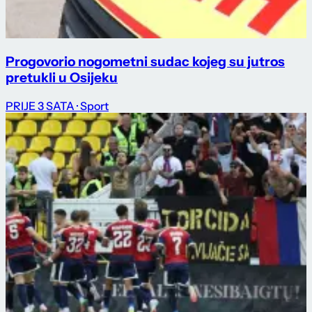
Progovorio nogometni sudac kojeg su jutros
pretukli u Osijeku
PRIJE 3 SATA
· Sport