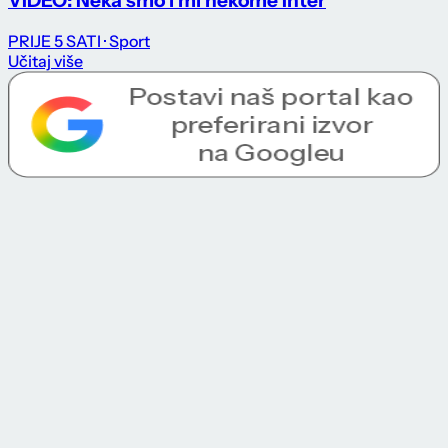
VIDEO: Neka smo i mi nekome Inter
PRIJE 5 SATI
· Sport
Učitaj više