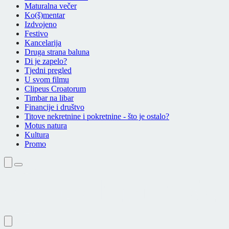
Maturalna večer
Ko(š)mentar
Izdvojeno
Festivo
Kancelarija
Druga strana baluna
Di je zapelo?
Tjedni pregled
U svom filmu
Clipeus Croatorum
Timbar na libar
Financije i društvo
Titove nekretnine i pokretnine - što je ostalo?
Motus natura
Kultura
Promo