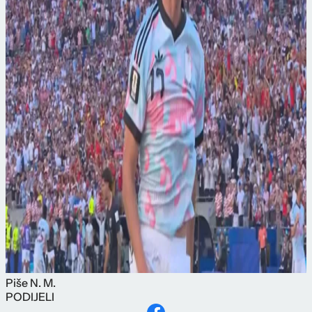
Piše
N. M.
PODIJELI