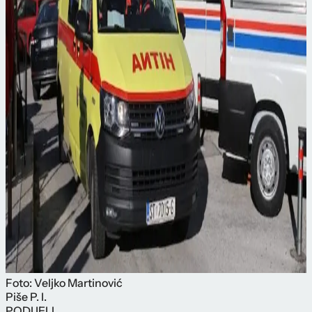
Foto: Veljko Martinović
Piše
P. I.
PODIJELI