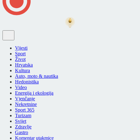
Vijesti
Sport
Život
Hrvatska
Kultura
Auto, moto & nautika
Hedonistika
Video
Energija i ekologija
Vjenčanje
Nekretnine
Sport 365
Turizam
Svijet
Zdravlje
Gastro
Komentar utakmice