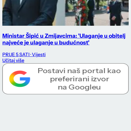
Ministar Šipić u Zmijavcima: 'Ulaganje u obitelj
najveće je ulaganje u budućnost'
PRIJE 5 SATI
· Vijesti
Učitaj više