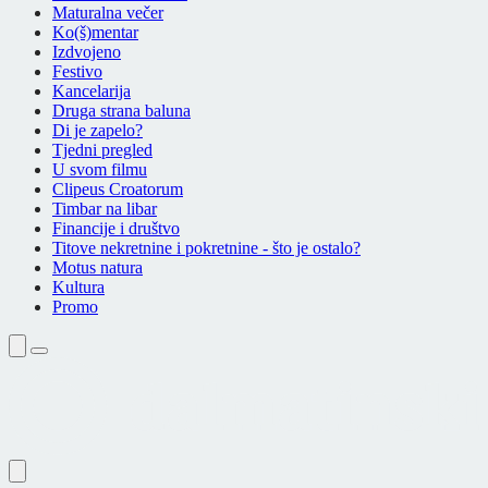
Maturalna večer
Ko(š)mentar
Izdvojeno
Festivo
Kancelarija
Druga strana baluna
Di je zapelo?
Tjedni pregled
U svom filmu
Clipeus Croatorum
Timbar na libar
Financije i društvo
Titove nekretnine i pokretnine - što je ostalo?
Motus natura
Kultura
Promo