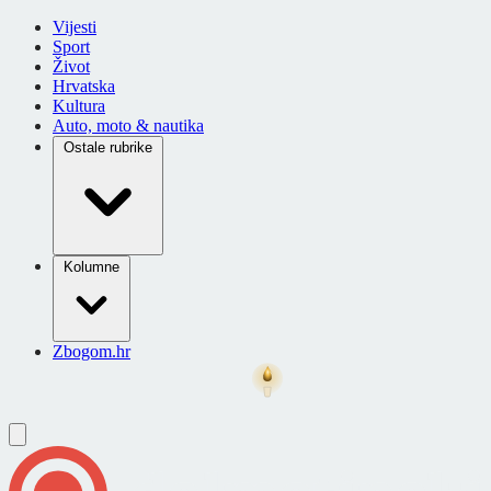
Vijesti
Sport
Život
Hrvatska
Kultura
Auto, moto & nautika
Ostale rubrike
Kolumne
Zbogom.hr