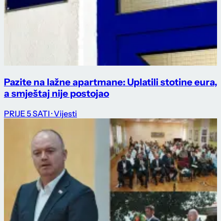
Pazite na lažne apartmane: Uplatili stotine eura,
a smještaj nije postojao
PRIJE 5 SATI
· Vijesti