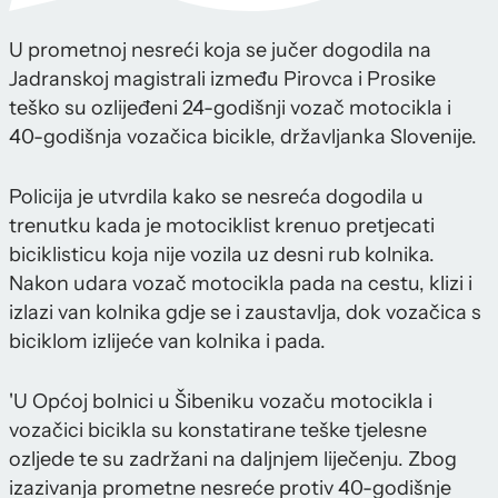
U prometnoj nesreći koja se jučer dogodila na
Jadranskoj magistrali između Pirovca i Prosike
teško su ozlijeđeni 24-godišnji vozač motocikla i
40-godišnja vozačica bicikle, državljanka Slovenije.
Policija je utvrdila kako se nesreća dogodila u
trenutku kada je motociklist krenuo pretjecati
biciklisticu koja nije vozila uz desni rub kolnika.
Nakon udara vozač motocikla pada na cestu, klizi i
izlazi van kolnika gdje se i zaustavlja, dok vozačica s
biciklom izlijeće van kolnika i pada.
'U Općoj bolnici u Šibeniku vozaču motocikla i
vozačici bicikla su konstatirane teške tjelesne
ozljede te su zadržani na daljnjem liječenju. Zbog
izazivanja prometne nesreće protiv 40-godišnje