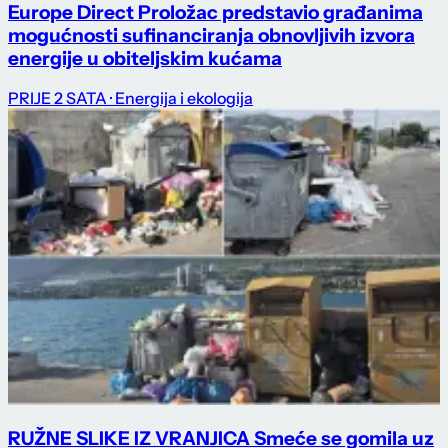
Europe Direct Proložac predstavio građanima
mogućnosti sufinanciranja obnovljivih izvora
energije u obiteljskim kućama
PRIJE 2 SATA
· Energija i ekologija
RUŽNE SLIKE IZ VRANJICA Smeće se gomila uz