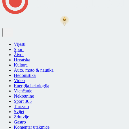
Vijesti
Sport
Život
Hrvatska
Kultura
Auto, moto & nautika
Hedonistika
Video
Energija i ekologija
Vjenčanje
Nekretnine
Sport 365
Turizam
Svijet
Zdravlje
Gastro
Komentar utakmice