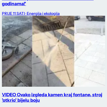
godinama!'
PRIJE 11 SATI
· Energija i ekologija
VIDEO Ovako izgleda kamen kraj fontane, stroj
'otkrio' bijelu boju