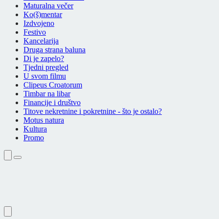
Maturalna večer
Ko(š)mentar
Izdvojeno
Festivo
Kancelarija
Druga strana baluna
Di je zapelo?
Tjedni pregled
U svom filmu
Clipeus Croatorum
Timbar na libar
Financije i društvo
Titove nekretnine i pokretnine - što je ostalo?
Motus natura
Kultura
Promo