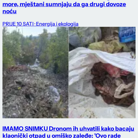
more, mještani sumnjaju da ga drugi dovoze
noću
PRIJE 10 SATI
· Energija i ekologija
IMAMO SNIMKU Dronom ih uhvatili kako bacaju
klaonički otpad u omiško zaleđe: 'Ovo rade