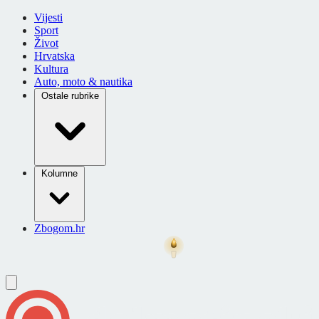
Vijesti
Sport
Život
Hrvatska
Kultura
Auto, moto & nautika
Ostale rubrike
Kolumne
Zbogom.hr