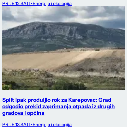
PRIJE 12 SATI
· Energija i ekologija
Split ipak produljio rok za Karepovac: Grad
odgodio prekid zaprimanja otpada iz drugih
gradova i općina
PRIJE 13 SATI
· Energija i ekologija