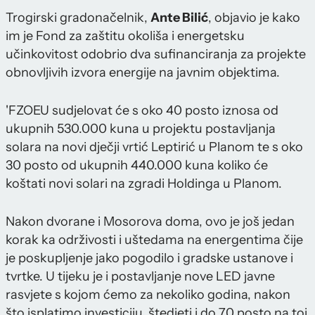
Trogirski gradonačelnik,
Ante Bilić
, objavio je kako
im je Fond za zaštitu okoliša i energetsku
učinkovitost odobrio dva sufinanciranja za projekte
obnovljivih izvora energije na javnim objektima.
'FZOEU sudjelovat će s oko 40 posto iznosa od
ukupnih 530.000 kuna u projektu postavljanja
solara na novi dječji vrtić Leptirić u Planom te s oko
30 posto od ukupnih 440.000 kuna koliko će
koštati novi solari na zgradi Holdinga u Planom.
Nakon dvorane i Mosorova doma, ovo je još jedan
korak ka održivosti i uštedama na energentima čije
je poskupljenje jako pogodilo i gradske ustanove i
tvrtke. U tijeku je i postavljanje nove LED javne
rasvjete s kojom ćemo za nekoliko godina, nakon
što isplatimo investiciju, štedjeti i do 70 posto na toj