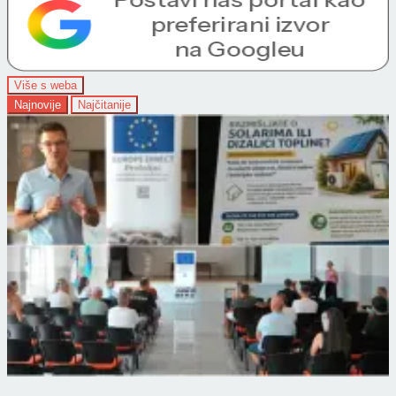
Više s weba
Najnovije
Najčitanije