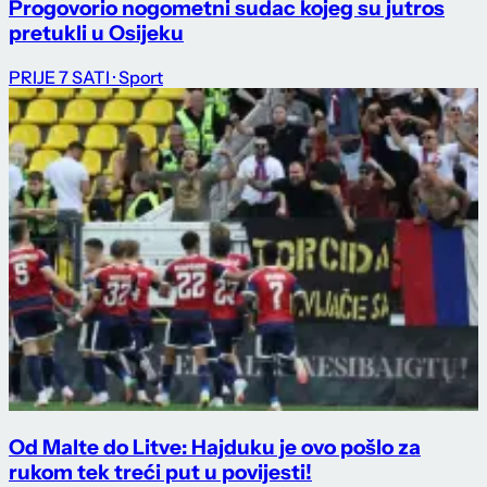
Progovorio nogometni sudac kojeg su jutros
pretukli u Osijeku
PRIJE 7 SATI
· Sport
Od Malte do Litve: Hajduku je ovo pošlo za
rukom tek treći put u povijesti!