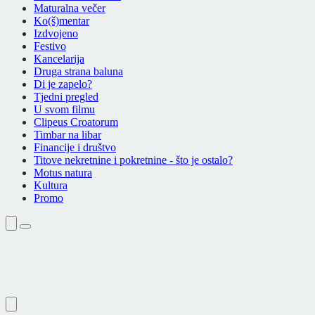
Maturalna večer
Ko(š)mentar
Izdvojeno
Festivo
Kancelarija
Druga strana baluna
Di je zapelo?
Tjedni pregled
U svom filmu
Clipeus Croatorum
Timbar na libar
Financije i društvo
Titove nekretnine i pokretnine - što je ostalo?
Motus natura
Kultura
Promo