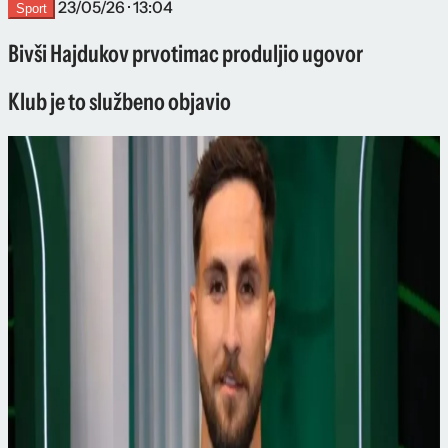
23/05/26 · 13:04
Sport
Bivši Hajdukov prvotimac produljio ugovor
Klub je to službeno objavio