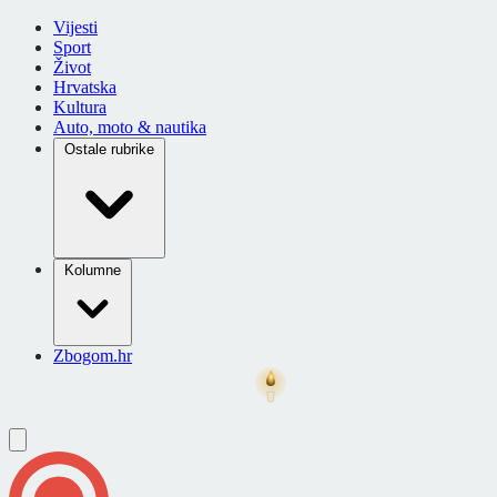
Vijesti
Sport
Život
Hrvatska
Kultura
Auto, moto & nautika
Ostale rubrike
Kolumne
Zbogom.hr