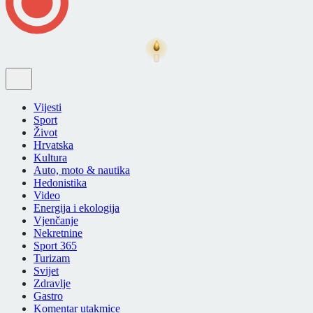
Vijesti
Sport
Život
Hrvatska
Kultura
Auto, moto & nautika
Hedonistika
Video
Energija i ekologija
Vjenčanje
Nekretnine
Sport 365
Turizam
Svijet
Zdravlje
Gastro
Komentar utakmice