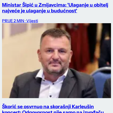
Ministar Šipić u Zmijavcima: 'Ulaganje u obitelj
najveće je ulaganje u budućnost'
PRIJE 2 MIN
· Vijesti
Škorić se osvrnuo na skorašnji Karleušin
koncert: Odgovornost nije samo na izvođaču,