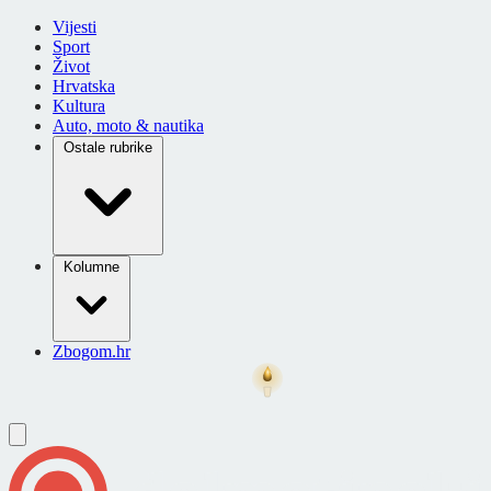
Vijesti
Sport
Život
Hrvatska
Kultura
Auto, moto & nautika
Ostale rubrike
Kolumne
Zbogom.hr