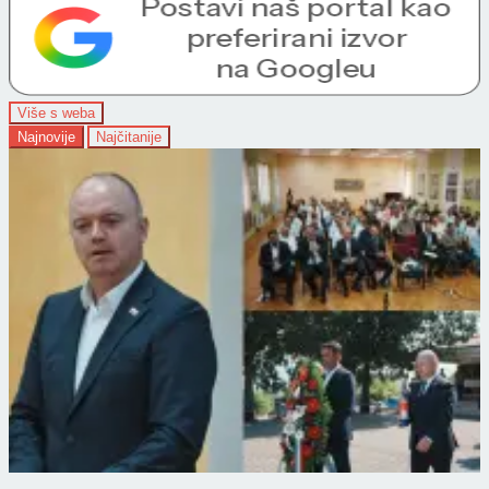
Više s weba
Najnovije
Najčitanije