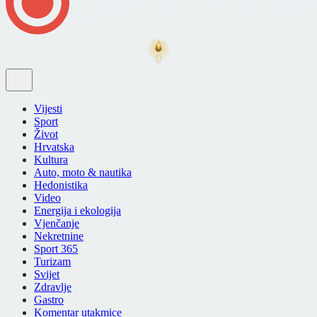
Vijesti
Sport
Život
Hrvatska
Kultura
Auto, moto & nautika
Hedonistika
Video
Energija i ekologija
Vjenčanje
Nekretnine
Sport 365
Turizam
Svijet
Zdravlje
Gastro
Komentar utakmice