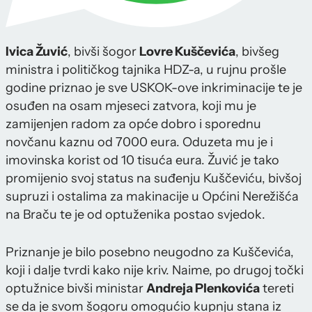
Ivica Žuvić
, bivši šogor
Lovre Kuščevića
, bivšeg
ministra i političkog tajnika HDZ-a, u rujnu prošle
godine priznao je sve USKOK-ove inkriminacije te je
osuđen na osam mjeseci zatvora, koji mu je
zamijenjen radom za opće dobro i sporednu
novčanu kaznu od 7000 eura. Oduzeta mu je i
imovinska korist od 10 tisuća eura. Žuvić je tako
promijenio svoj status na suđenju Kuščeviću, bivšoj
supruzi i ostalima za makinacije u Općini Nerežišća
na Braču te je od optuženika postao svjedok.
Priznanje je bilo posebno neugodno za Kuščevića,
koji i dalje tvrdi kako nije kriv. Naime, po drugoj točki
optužnice bivši ministar
Andreja Plenkovića
tereti
se da je svom šogoru omogućio kupnju stana iz