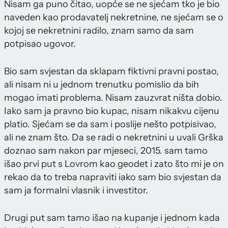
Nisam ga puno čitao, uopće se ne sjećam tko je bio
naveden kao prodavatelj nekretnine, ne sjećam se o
kojoj se nekretnini radilo, znam samo da sam
potpisao ugovor.
Bio sam svjestan da sklapam fiktivni pravni postao,
ali nisam ni u jednom trenutku pomislio da bih
mogao imati problema. Nisam zauzvrat ništa dobio.
Iako sam ja pravno bio kupac, nisam nikakvu cijenu
platio. Sjećam se da sam i poslije nešto potpisivao,
ali ne znam što. Da se radi o nekretnini u uvali Grška
doznao sam nakon par mjeseci, 2015. sam tamo
išao prvi put s Lovrom kao geodet i zato što mi je on
rekao da to treba napraviti iako sam bio svjestan da
sam ja formalni vlasnik i investitor.
Drugi put sam tamo išao na kupanje i jednom kada