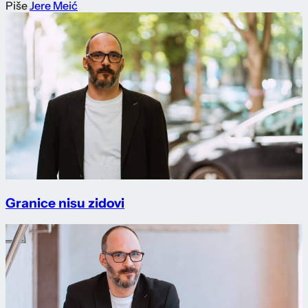
Piše
Jere Meić
Granice nisu zidovi