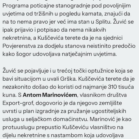
Programa poticajne stanogradnje pod povoljnijim
uvjetima od tržišnih u pogledu kamata, znajući da
na to nema pravo jer već ima stan u Splitu. Žuvić se
ipak prijavio i potpisao da nema nikakvih
nekretnina, a Kuščevića terete da je na sjednici
Povjerenstva za dodjelu stanova neistinito predočio
kako šogor udovoljava natječajnim uvjetima.
Žuvić se pojavljuje i u trećoj točki optužnice koja se
bavi situacijom u uvali Grška. Kuščevića terete da je
nezakonito došao do koristi od najmanje 310 tisuća
kuna. S
Antom Marinovićem
, vlasnikom društva
Export-grof, dogovorio je da njegovo zemljište
uvrsti u plan izgradnje za pružanje ugostiteljskih
usluga u seljačkom domaćinstvu. Marinović je kao
protuuslugu prepustio Kuščeviću vlasništvo na
dijelu nekretnine s nastambom koja udovoljava