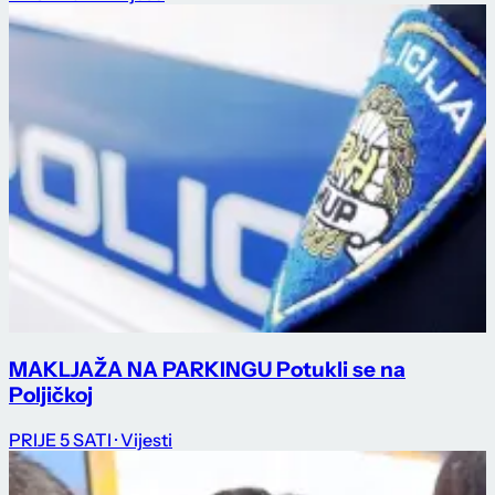
MAKLJAŽA NA PARKINGU Potukli se na
Poljičkoj
PRIJE 5 SATI
· Vijesti