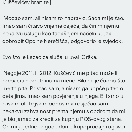
Kuščevićev branitelj.
'Mogao sam, ali nisam to napravio. Sada mi je žao.
Imao sam čitavo vrijeme osjećaj da činim njemu
nekakvu uslugu kao tadašnjem načelniku, za
dobrobit Općine Nerežišća', odgovorio je svjedok.
Evo što je kazao za slučaj u uvali Grška.
'Negdje 2011. ili 2012. Kuščević me pitao može li
prebaciti nekretninu na mene. Bilo mi je čudno što
me to pita. Pristao sam, a nisam ga uopće pitao o
detaljima. Imao sam povjerenja u njega. Bili smo u
bliskim obiteljskim odnosima i osjećao sam
nekakvu zahvalnost prema njemu s obzirom da mi
je bio jamac za kredit za kupnju POS-ovog stana.
On mi je jedne prigode donio kupoprodajni ugovor.