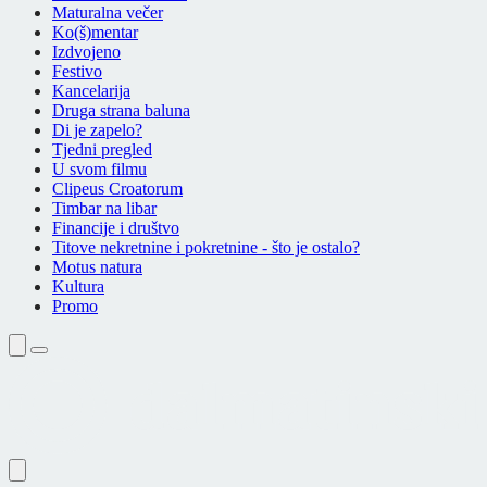
Maturalna večer
Ko(š)mentar
Izdvojeno
Festivo
Kancelarija
Druga strana baluna
Di je zapelo?
Tjedni pregled
U svom filmu
Clipeus Croatorum
Timbar na libar
Financije i društvo
Titove nekretnine i pokretnine - što je ostalo?
Motus natura
Kultura
Promo