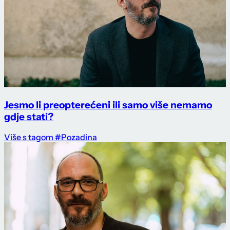
Jesmo li preopterećeni ili samo više nemamo
gdje stati?
Više s tagom #Pozadina