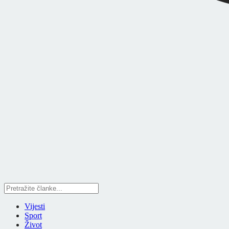
Vijesti
Sport
Život