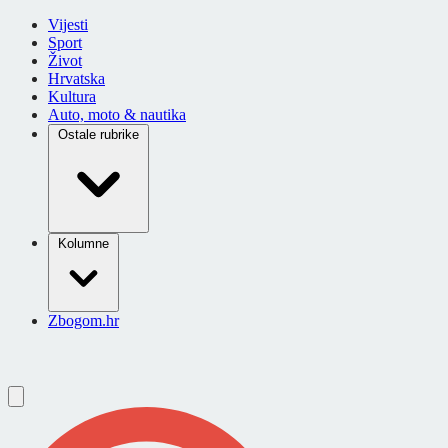
Vijesti
Sport
Život
Hrvatska
Kultura
Auto, moto & nautika
Ostale rubrike
Kolumne
Zbogom.hr