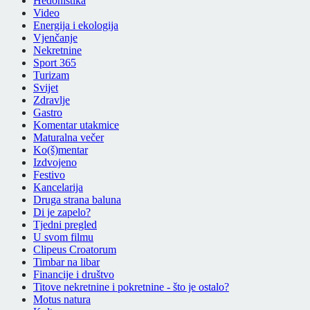
Hedonistika
Video
Energija i ekologija
Vjenčanje
Nekretnine
Sport 365
Turizam
Svijet
Zdravlje
Gastro
Komentar utakmice
Maturalna večer
Ko(š)mentar
Izdvojeno
Festivo
Kancelarija
Druga strana baluna
Di je zapelo?
Tjedni pregled
U svom filmu
Clipeus Croatorum
Timbar na libar
Financije i društvo
Titove nekretnine i pokretnine - što je ostalo?
Motus natura