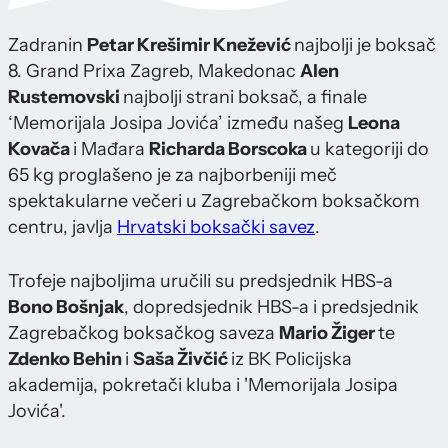
Zadranin
Petar Krešimir Knežević
najbolji je boksač
8. Grand Prixa Zagreb, Makedonac
Alen
Rustemovski
najbolji strani boksač, a finale
‘Memorijala Josipa Jovića’ između našeg
Leona
Kovača
i Mađara
Richarda Borscoka
u kategoriji do
65 kg proglašeno je za najborbeniji meč
spektakularne večeri u Zagrebačkom boksačkom
centru, javlja
Hrvatski boksački savez
.
Trofeje najboljima uručili su predsjednik HBS-a
Bono Bošnjak
, dopredsjednik HBS-a i predsjednik
Zagrebačkog boksačkog saveza
Mario Žiger
te
Zdenko Behin
i
Saša Živčić
iz BK Policijska
akademija, pokretači kluba i 'Memorijala Josipa
Jovića'.