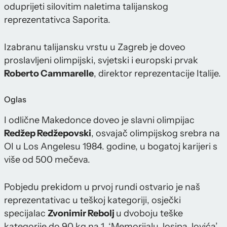
oduprijeti silovitim naletima talijanskog
reprezentativca Saporita.
Izabranu talijansku vrstu u Zagreb je doveo
proslavljeni olimpijski, svjetski i europski prvak
Roberto Cammarelle
, direktor reprezentacije Italije.
Oglas
I odlične Makedonce doveo je slavni olimpijac
Redžep Redžepovski
, osvajač olimpijskog srebra na
OI u Los Angelesu 1984. godine, u bogatoj karijeri s
više od 500 mečeva.
Pobjedu prekidom u prvoj rundi ostvario je naš
reprezentativac u teškoj kategoriji, osječki
specijalac
Zvonimir Rebolj
u dvoboju teške
kategorije do 90 kg na 1. ‘Memorijalu Josipa Jovića’