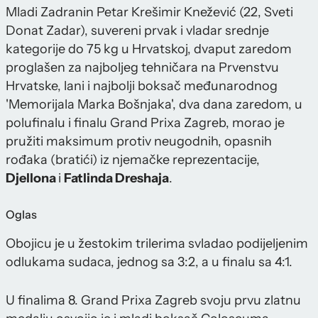
Mladi Zadranin Petar Krešimir Knežević (22, Sveti
Donat Zadar), suvereni prvak i vladar srednje
kategorije do 75 kg u Hrvatskoj, dvaput zaredom
proglašen za najboljeg tehničara na Prvenstvu
Hrvatske, lani i najbolji boksač međunarodnog
'Memorijala Marka Bošnjaka', dva dana zaredom, u
polufinalu i finalu Grand Prixa Zagreb, morao je
pružiti maksimum protiv neugodnih, opasnih
rođaka (bratići) iz njemačke reprezentacije,
Djellona
i
Fatlinda Dreshaja
.
Oglas
Obojicu je u žestokim trilerima svladao podijeljenim
odlukama sudaca, jednog sa 3:2, a u finalu sa 4:1.
U finalima 8. Grand Prixa Zagreb svoju prvu zlatnu