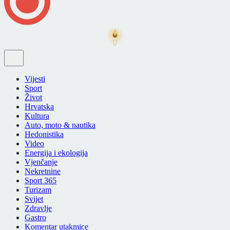
Vijesti
Sport
Život
Hrvatska
Kultura
Auto, moto & nautika
Hedonistika
Video
Energija i ekologija
Vjenčanje
Nekretnine
Sport 365
Turizam
Svijet
Zdravlje
Gastro
Komentar utakmice