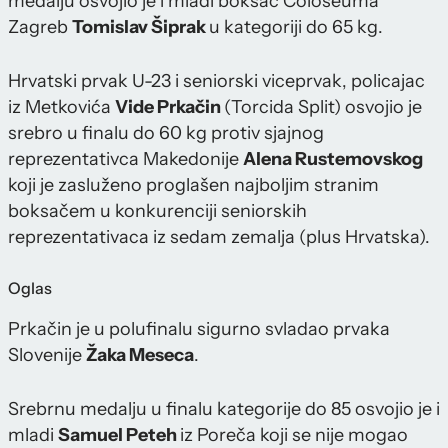
medalju osvojio je i mladi boksač Coloseuma
Zagreb
Tomislav Šiprak
u kategoriji do 65 kg.
Hrvatski prvak U-23 i seniorski viceprvak, policajac
iz Metkovića
Vide Prkačin
(Torcida Split) osvojio je
srebro u finalu do 60 kg protiv sjajnog
reprezentativca Makedonije
Alena Rustemovskog
koji je zasluženo proglašen najboljim stranim
boksačem u konkurenciji seniorskih
reprezentativaca iz sedam zemalja (plus Hrvatska).
Oglas
Prkačin je u polufinalu sigurno svladao prvaka
Slovenije
Žaka Meseca
.
Srebrnu medalju u finalu kategorije do 85 osvojio je i
mladi
Samuel Peteh
iz Poreča koji se nije mogao