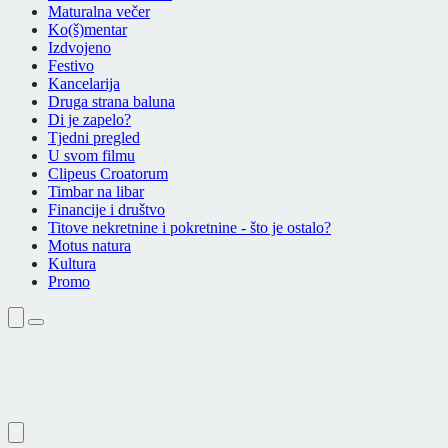
Maturalna večer
Ko(š)mentar
Izdvojeno
Festivo
Kancelarija
Druga strana baluna
Di je zapelo?
Tjedni pregled
U svom filmu
Clipeus Croatorum
Timbar na libar
Financije i društvo
Titove nekretnine i pokretnine - što je ostalo?
Motus natura
Kultura
Promo