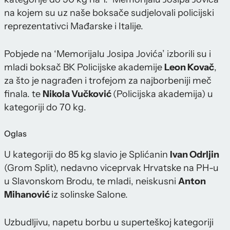
na kojem su uz naše boksače sudjelovali policijski
reprezentativci Mađarske i Italije.
Pobjede na ‘Memorijalu Josipa Jovića’ izborili su i
mladi boksač BK Policijske akademije
Leon Kovač
,
za što je nagrađen i trofejom za najborbeniji meč
finala. te
Nikola Vučković
(Policijska akademija) u
kategoriji do 70 kg.
Oglas
U kategoriji do 85 kg slavio je Splićanin
Ivan Odrljin
(Grom Split), nedavno viceprvak Hrvatske na PH-u
u Slavonskom Brodu, te mladi, neiskusni
Anton
Mihanović
iz solinske Salone.
Uzbudljivu, napetu borbu u superteškoj kategoriji