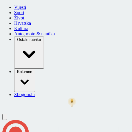
Vijesti
Sport
Život
Hrvatska
Kultura
Auto, moto & nautika
Ostale rubrike
Kolumne
Zbogom.hr