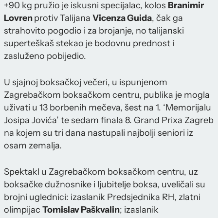
+90 kg pružio je iskusni specijalac, kolos
Branimir
Lovren
protiv Talijana
Vicenza Guida
, čak ga
strahovito pogodio i za brojanje, no talijanski
superteškaš stekao je bodovnu prednost i
zasluženo pobijedio.
U sjajnoj boksačkoj večeri, u ispunjenom
Zagrebačkom boksačkom centru, publika je mogla
uživati u 13 borbenih mečeva, šest na 1. ‘Memorijalu
Josipa Jovića’ te sedam finala 8. Grand Prixa Zagreb
na kojem su tri dana nastupali najbolji seniori iz
osam zemalja.
Spektakl u Zagrebačkom boksačkom centru, uz
boksačke dužnosnike i ljubitelje boksa, uveličali su
brojni uglednici: izaslanik Predsjednika RH, zlatni
olimpijac
Tomislav Paškvalin
; izaslanik