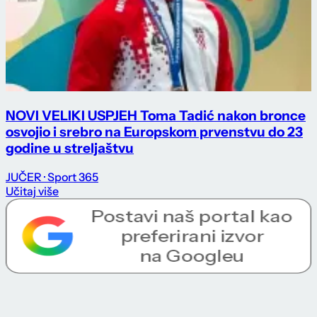
NOVI VELIKI USPJEH Toma Tadić nakon bronce
osvojio i srebro na Europskom prvenstvu do 23
godine u streljaštvu
JUČER
· Sport 365
Učitaj više