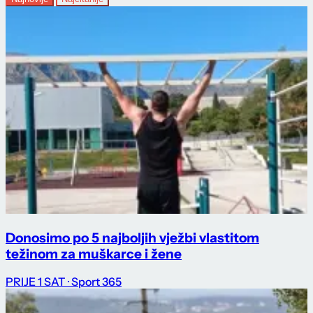
Donosimo po 5 najboljih vježbi vlastitom
težinom za muškarce i žene
PRIJE 1 SAT
· Sport 365