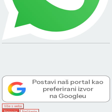
Više s weba
Najnovije
Najčitanije