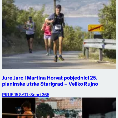
Jure Jarc i Martina Horvat pobjednici 25.
planinske utrke Starigrad – Veliko Rujno
PRIJE 15 SATI
· Sport 365