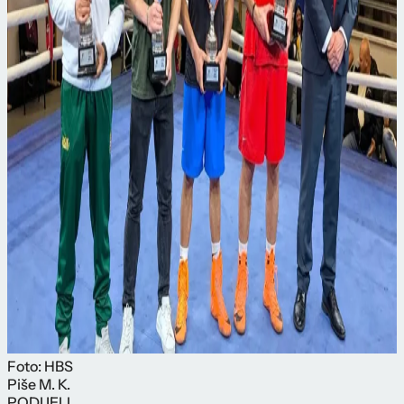
Foto: HBS
Piše
M. K.
PODIJELI