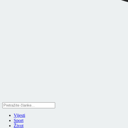
Vijesti
Sport
Život