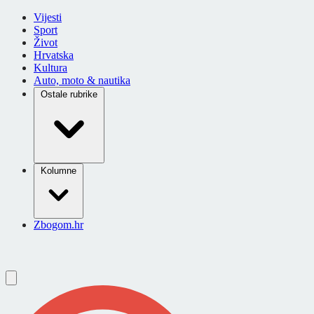
Vijesti
Sport
Život
Hrvatska
Kultura
Auto, moto & nautika
Ostale rubrike
Kolumne
Zbogom.hr