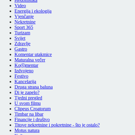
Hedonistika
Video
Energija i ekologija
Vjenčanje
Nekretnine
Sport 365
Turizam
Svijet
Zdravlje
Gastro
Komentar utakmice
Maturalna večer
Ko(š)mentar
Izdvojeno
Festivo
Kancelarija
Druga strana baluna
Di je zapelo?
Tjedni pregled
U svom filmu
Clipeus Croatorum
Timbar na libar
Financije i društvo
Titove nekretnine i pokretnine - što je ostalo?
Motus natura