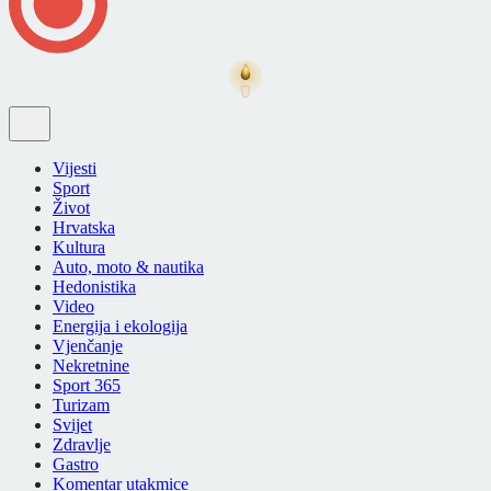
Vijesti
Sport
Život
Hrvatska
Kultura
Auto, moto & nautika
Hedonistika
Video
Energija i ekologija
Vjenčanje
Nekretnine
Sport 365
Turizam
Svijet
Zdravlje
Gastro
Komentar utakmice