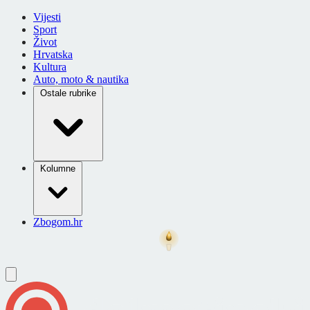
Vijesti
Sport
Život
Hrvatska
Kultura
Auto, moto & nautika
Ostale rubrike
Kolumne
Zbogom.hr