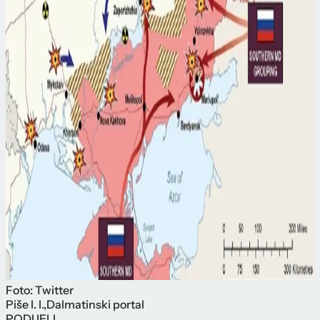
Foto: Twitter
Piše
I. I.
,
Dalmatinski portal
PODIJELI