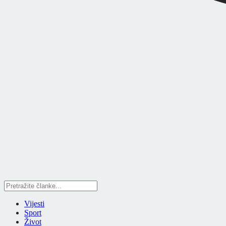
Vijesti
Sport
Život