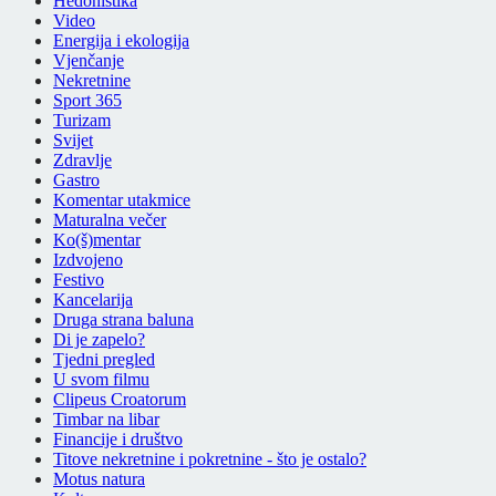
Hedonistika
Video
Energija i ekologija
Vjenčanje
Nekretnine
Sport 365
Turizam
Svijet
Zdravlje
Gastro
Komentar utakmice
Maturalna večer
Ko(š)mentar
Izdvojeno
Festivo
Kancelarija
Druga strana baluna
Di je zapelo?
Tjedni pregled
U svom filmu
Clipeus Croatorum
Timbar na libar
Financije i društvo
Titove nekretnine i pokretnine - što je ostalo?
Motus natura