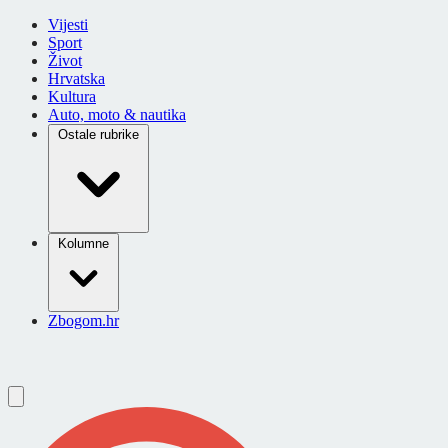
Vijesti
Sport
Život
Hrvatska
Kultura
Auto, moto & nautika
Ostale rubrike
Kolumne
Zbogom.hr