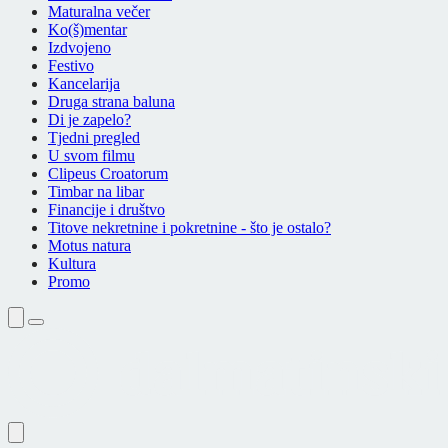
Maturalna večer
Ko(š)mentar
Izdvojeno
Festivo
Kancelarija
Druga strana baluna
Di je zapelo?
Tjedni pregled
U svom filmu
Clipeus Croatorum
Timbar na libar
Financije i društvo
Titove nekretnine i pokretnine - što je ostalo?
Motus natura
Kultura
Promo