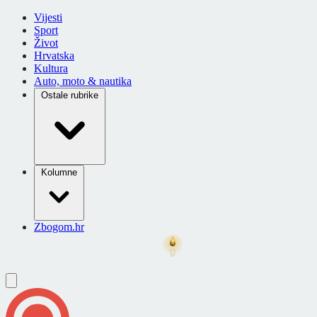
Vijesti
Sport
Život
Hrvatska
Kultura
Auto, moto & nautika
Ostale rubrike
Kolumne
Zbogom.hr