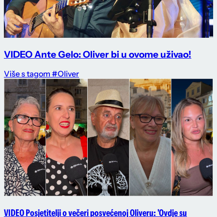
VIDEO Ante Gelo: Oliver bi u ovome uživao!
Više s tagom #Oliver
VIDEO Posjetitelji o večeri posvećenoj Oliveru: 'Ovdje su