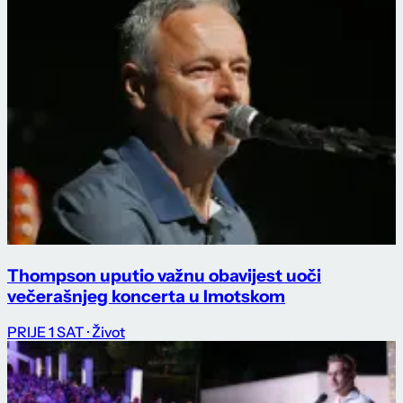
Thompson uputio važnu obavijest uoči
večerašnjeg koncerta u Imotskom
PRIJE 1 SAT
· Život