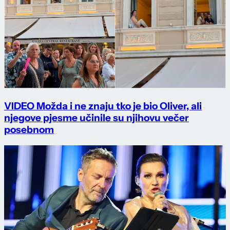
VIDEO Možda i ne znaju tko je bio Oliver, ali
njegove pjesme učinile su njihovu večer
posebnom