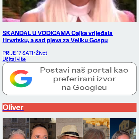
SKANDAL U VODICAMA Cajka vrijeđala
Hrvatsku, a sad pjeva za Veliku Gospu
PRIJE 17 SATI
· Život
Učitaj više
Oliver