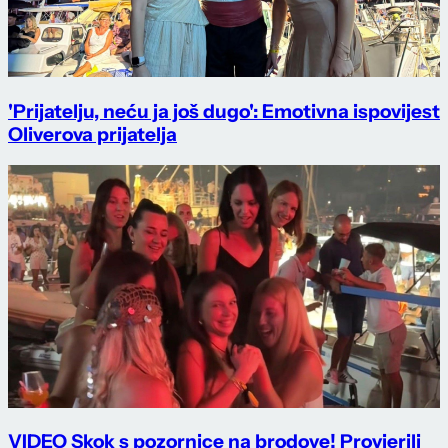
'Prijatelju, neću ja još dugo': Emotivna ispovijest
Oliverova prijatelja
VIDEO Skok s pozornice na brodove! Provjerili