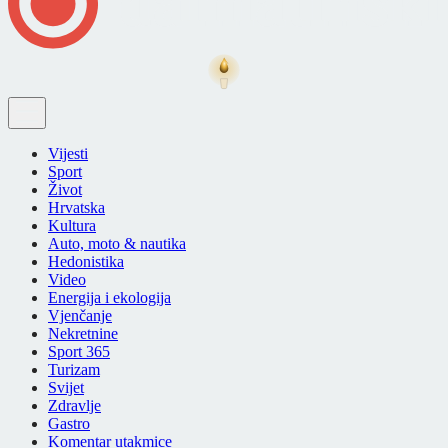
Vijesti
Sport
Život
Hrvatska
Kultura
Auto, moto & nautika
Hedonistika
Video
Energija i ekologija
Vjenčanje
Nekretnine
Sport 365
Turizam
Svijet
Zdravlje
Gastro
Komentar utakmice