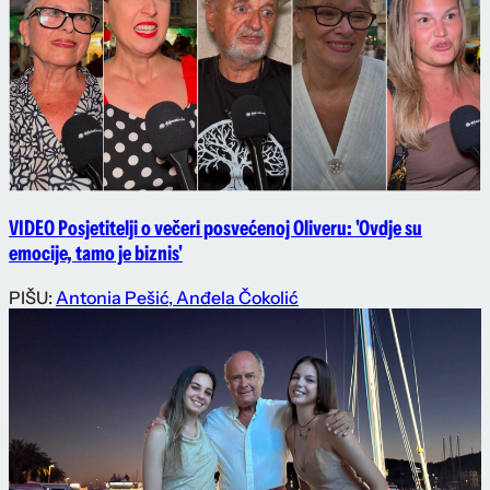
VIDEO Posjetitelji o večeri posvećenoj Oliveru: 'Ovdje su
emocije, tamo je biznis'
PIŠU:
Antonia Pešić
,
Anđela Čokolić