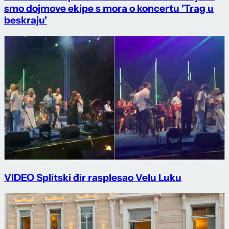
smo dojmove ekipe s mora o koncertu 'Trag u
beskraju'
VIDEO Splitski đir rasplesao Velu Luku