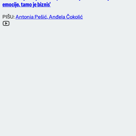
emocije, tamo je biznis'
PIŠU:
Antonia Pešić
,
Anđela Čokolić