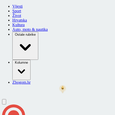
Vijesti
Sport
Život
Hrvatska
Kultura
Auto, moto & nautika
Ostale rubrike
Kolumne
Zbogom.hr