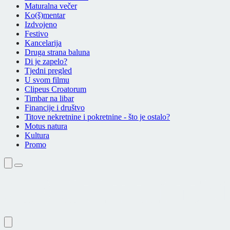
Maturalna večer
Ko(š)mentar
Izdvojeno
Festivo
Kancelarija
Druga strana baluna
Di je zapelo?
Tjedni pregled
U svom filmu
Clipeus Croatorum
Timbar na libar
Financije i društvo
Titove nekretnine i pokretnine - što je ostalo?
Motus natura
Kultura
Promo