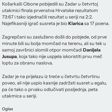
Košarkaši Cibone pobijedili su Zadar u četvrtoj
utakmici finala prvenstva Hrvatske rezultatom
73:67 i tako izjednačili rezultat u seriji na 2:2.
Najefikasniji igrač susreta je bio
Klarica
sa 17 poena.
Zagrepčani su zasluženo došli do pobjede, od prve
minute bili su bolja momčad na terenu, ali su tek u
samoj završnici slomili otpor momčadi
Danijela
Jusupa
, koja tako nije uspjela iskoristiti prvu meč
loptu za obranu naslova.
Zadar je na prijelazu iz treće u četvrtu četvrtinu
poveo, ali nije uspio kasnije zadržati susret u egalu,
pa će tako o prvaku odlučivati posljednja, peta
utakmica u seriji.
Oglas