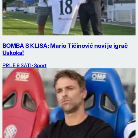
BOMBA S KLISA: Mario Tičinović novi je igrač
Uskoka!
PRIJE 9 SATI
· Sport