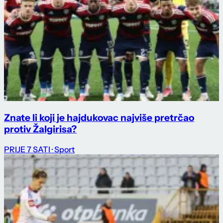
Znate li koji je hajdukovac najviše pretrčao
protiv Žalgirisa?
PRIJE 7 SATI
· Sport