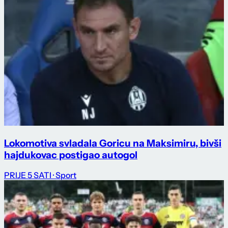
Lokomotiva svladala Goricu na Maksimiru, bivši
hajdukovac postigao autogol
PRIJE 5 SATI
· Sport