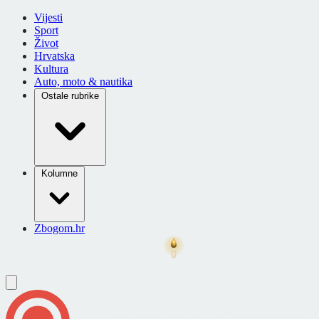
Vijesti
Sport
Život
Hrvatska
Kultura
Auto, moto & nautika
Ostale rubrike
Kolumne
Zbogom.hr