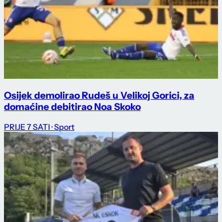
Osijek demolirao Rudeš u Velikoj Gorici, za
domaćine debitirao Noa Skoko
PRIJE 7 SATI
· Sport