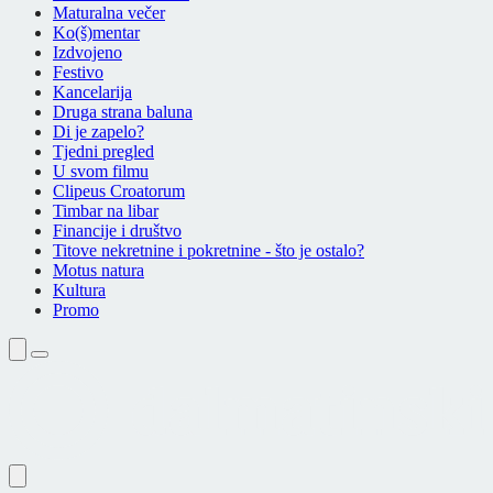
Maturalna večer
Ko(š)mentar
Izdvojeno
Festivo
Kancelarija
Druga strana baluna
Di je zapelo?
Tjedni pregled
U svom filmu
Clipeus Croatorum
Timbar na libar
Financije i društvo
Titove nekretnine i pokretnine - što je ostalo?
Motus natura
Kultura
Promo