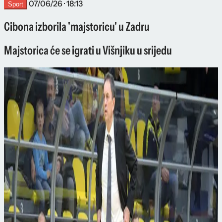
07/06/26 · 18:13
Sport
Cibona izborila 'majstoricu' u Zadru
Majstorica će se igrati u Višnjiku u srijedu