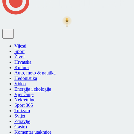
Vijesti
Sport
Život
Hrvatska
Kultura
Auto, moto & nautika
Hedonistika
Video
Energija i ekologija
Vjenčanje
Nekretnine
Sport 365
Turizam
Svijet
Zdravlje
Gastro
Komentar utakmice