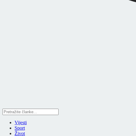
Vijesti
Sport
Život