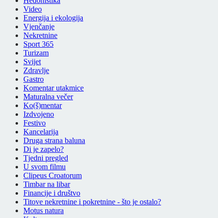
Hedonistika
Video
Energija i ekologija
Vjenčanje
Nekretnine
Sport 365
Turizam
Svijet
Zdravlje
Gastro
Komentar utakmice
Maturalna večer
Ko(š)mentar
Izdvojeno
Festivo
Kancelarija
Druga strana baluna
Di je zapelo?
Tjedni pregled
U svom filmu
Clipeus Croatorum
Timbar na libar
Financije i društvo
Titove nekretnine i pokretnine - što je ostalo?
Motus natura