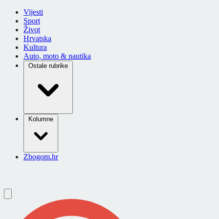
Vijesti
Sport
Život
Hrvatska
Kultura
Auto, moto & nautika
Ostale rubrike
Kolumne
Zbogom.hr