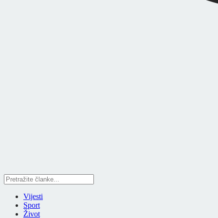
Vijesti
Sport
Život