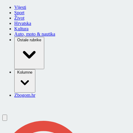
Vijesti
Sport
Život
Hrvatska
Kultura
Auto, moto & nautika
Ostale rubrike
Kolumne
Zbogom.hr