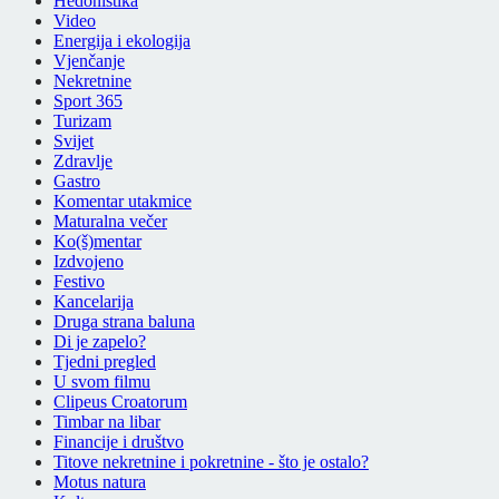
Hedonistika
Video
Energija i ekologija
Vjenčanje
Nekretnine
Sport 365
Turizam
Svijet
Zdravlje
Gastro
Komentar utakmice
Maturalna večer
Ko(š)mentar
Izdvojeno
Festivo
Kancelarija
Druga strana baluna
Di je zapelo?
Tjedni pregled
U svom filmu
Clipeus Croatorum
Timbar na libar
Financije i društvo
Titove nekretnine i pokretnine - što je ostalo?
Motus natura