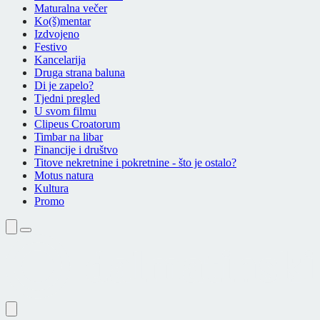
Maturalna večer
Ko(š)mentar
Izdvojeno
Festivo
Kancelarija
Druga strana baluna
Di je zapelo?
Tjedni pregled
U svom filmu
Clipeus Croatorum
Timbar na libar
Financije i društvo
Titove nekretnine i pokretnine - što je ostalo?
Motus natura
Kultura
Promo