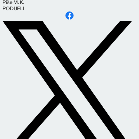
Piše
M. K.
PODIJELI