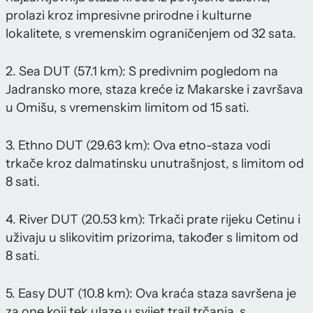
prolazi kroz impresivne prirodne i kulturne
lokalitete, s vremenskim ograničenjem od 32 sata.
2. Sea DUT (57.1 km): S predivnim pogledom na
Jadransko more, staza kreće iz Makarske i završava
u Omišu, s vremenskim limitom od 15 sati.
3. Ethno DUT (29.63 km): Ova etno-staza vodi
trkače kroz dalmatinsku unutrašnjost, s limitom od
8 sati.
4. River DUT (20.53 km): Trkači prate rijeku Cetinu i
uživaju u slikovitim prizorima, također s limitom od
8 sati.
5. Easy DUT (10.8 km): Ova kraća staza savršena je
za one koji tek ulaze u svijet trail trčanja, s