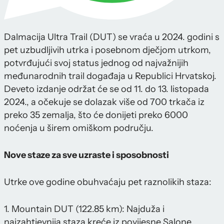
Dalmacija Ultra Trail (DUT) se vraća u 2024. godini s
pet uzbudljivih utrka i posebnom dječjom utrkom,
potvrđujući svoj status jednog od najvažnijih
međunarodnih trail događaja u Republici Hrvatskoj.
Deveto izdanje održat će se od 11. do 13. listopada
2024., a očekuje se dolazak više od 700 trkača iz
preko 35 zemalja, što će donijeti preko 6000
noćenja u širem omiškom području.
Nove staze za sve uzraste i sposobnosti
Utrke ove godine obuhvaćaju pet raznolikih staza:
1. Mountain DUT (122.85 km): Najduža i
najzahtjevnija staza kreće iz povijesne Salone,