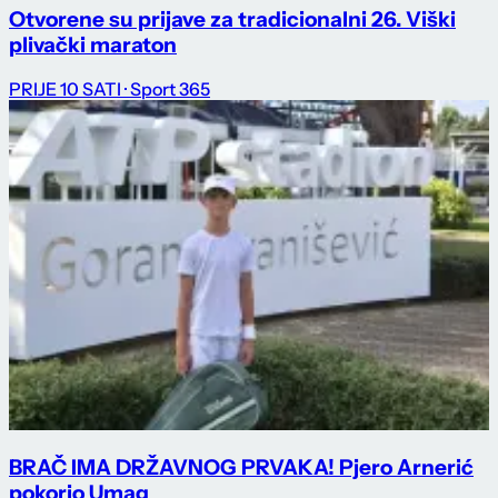
Otvorene su prijave za tradicionalni 26. Viški
plivački maraton
PRIJE 10 SATI
· Sport 365
BRAČ IMA DRŽAVNOG PRVAKA! Pjero Arnerić
pokorio Umag