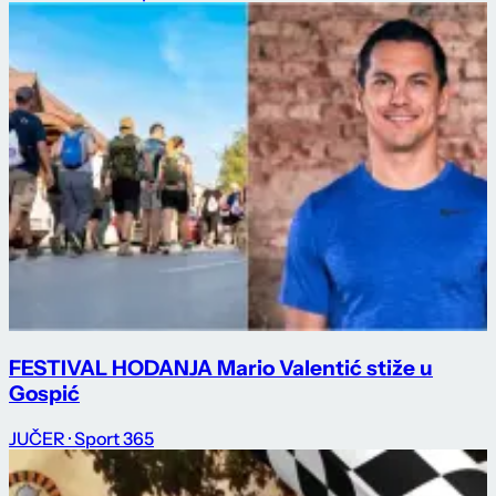
FESTIVAL HODANJA Mario Valentić stiže u
Gospić
JUČER
· Sport 365