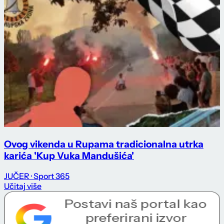
Ovog vikenda u Rupama tradicionalna utrka
karića 'Kup Vuka Mandušića'
JUČER
· Sport 365
Učitaj više