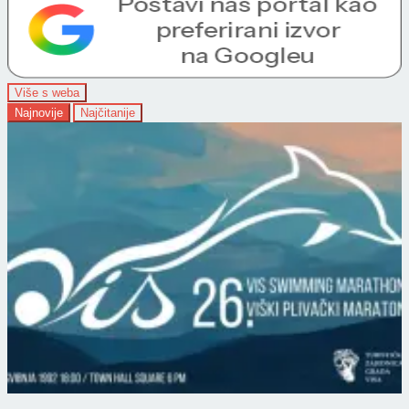
Više s weba
Najnovije
Najčitanije