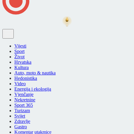
Vijesti
Sport
Život
Hrvatska
Kultura
Auto, moto & nautika
Hedonistika
Video
Energija i ekologija
Vjenčanje
Nekretnine
Sport 365
Turizam
Svijet
Zdravlje
Gastro
Komentar utakmice