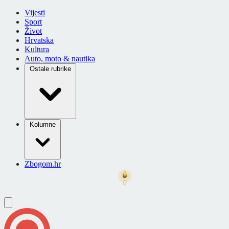
Vijesti
Sport
Život
Hrvatska
Kultura
Auto, moto & nautika
Ostale rubrike
Kolumne
Zbogom.hr