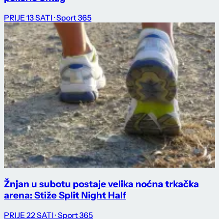
PRIJE 13 SATI
· Sport 365
Žnjan u subotu postaje velika noćna trkačka
arena: Stiže Split Night Half
PRIJE 22 SATI
· Sport 365