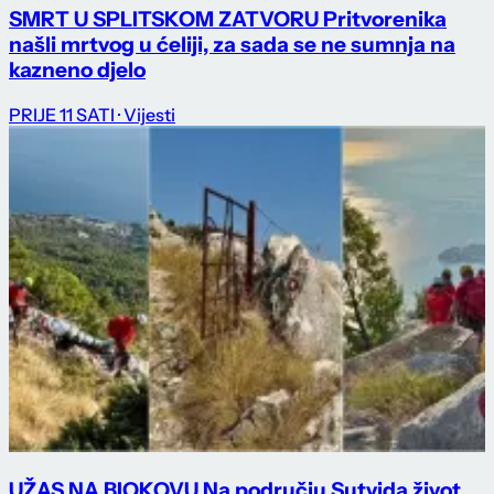
SMRT U SPLITSKOM ZATVORU Pritvorenika
našli mrtvog u ćeliji, za sada se ne sumnja na
kazneno djelo
PRIJE 11 SATI
· Vijesti
UŽAS NA BIOKOVU Na području Sutvida život