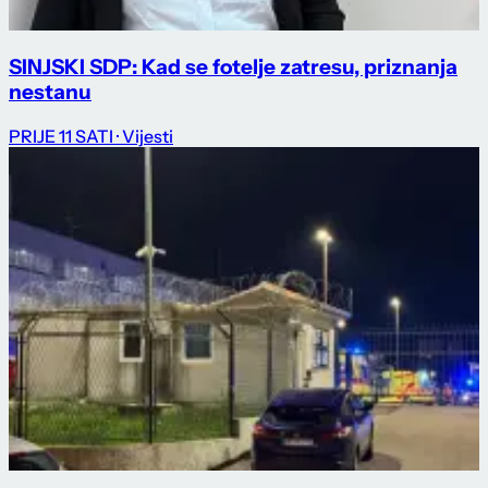
SINJSKI SDP: Kad se fotelje zatresu, priznanja
nestanu
PRIJE 11 SATI
· Vijesti