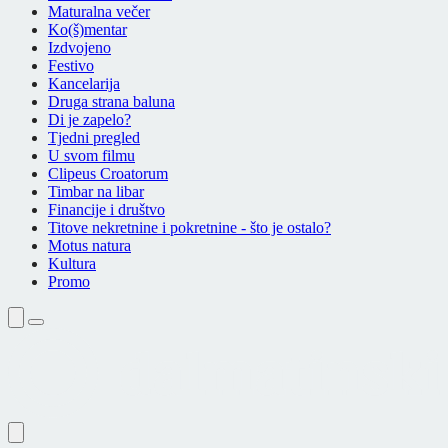
Maturalna večer
Ko(š)mentar
Izdvojeno
Festivo
Kancelarija
Druga strana baluna
Di je zapelo?
Tjedni pregled
U svom filmu
Clipeus Croatorum
Timbar na libar
Financije i društvo
Titove nekretnine i pokretnine - što je ostalo?
Motus natura
Kultura
Promo