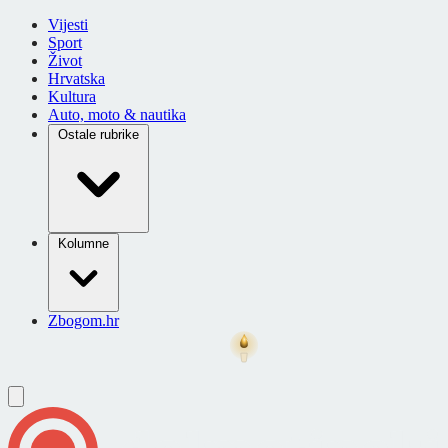
Vijesti
Sport
Život
Hrvatska
Kultura
Auto, moto & nautika
Ostale rubrike
Kolumne
Zbogom.hr