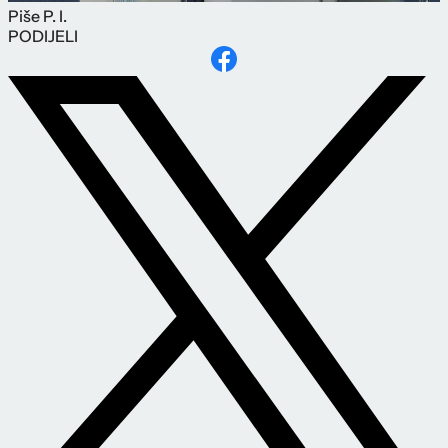
Piše
P. I.
PODIJELI