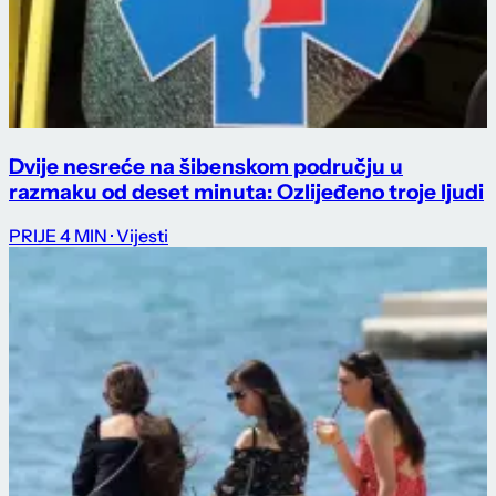
Dvije nesreće na šibenskom području u
razmaku od deset minuta: Ozlijeđeno troje ljudi
PRIJE 4 MIN
· Vijesti