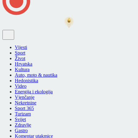
Vijesti
Sport
Život
Hrvatska
Kultura
Auto, moto & nautika
Hedonistika
Video
Energija i ekologija
Vjenčanje
Nekretnine
Sport 365
Turizam
Svijet
Zdravlje
Gastro
Komentar utakmice