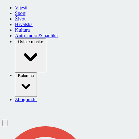
Vijesti
Sport
Život
Hrvatska
Kultura
Auto, moto & nautika
Ostale rubrike
Kolumne
Zbogom.hr