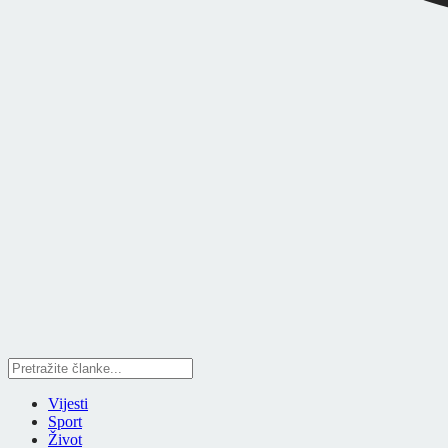
Vijesti
Sport
Život