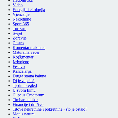
Hedonistika
Video
Energija i ekologija
Vjenčanje
Nekretnine
Sport 365
Turizam
Svijet
Zdravlje
Gastro
Komentar utakmice
Maturalna večer
Ko(š)mentar
Izdvojeno
Festivo
Kancelarija
Druga strana baluna
Di je zapelo?
Tjedni pregled
U svom filmu
Clipeus Croatorum
Timbar na libar
Financije i društvo
Titove nekretnine i pokretnine - što je ostalo?
Motus natura