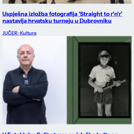
Uspješna izložba fotografija 'Straight to r'n'r'
nastavlja hrvatsku turneju u Dubrovniku
JUČER
· Kultura