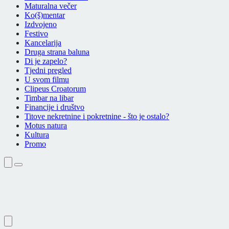
Maturalna večer
Ko(š)mentar
Izdvojeno
Festivo
Kancelarija
Druga strana baluna
Di je zapelo?
Tjedni pregled
U svom filmu
Clipeus Croatorum
Timbar na libar
Financije i društvo
Titove nekretnine i pokretnine - što je ostalo?
Motus natura
Kultura
Promo