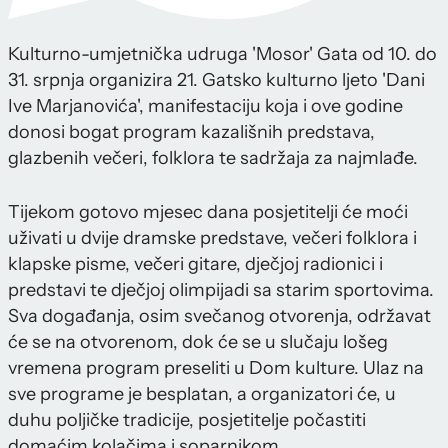
Kulturno-umjetnička udruga 'Mosor' Gata od 10. do
31. srpnja organizira 21. Gatsko kulturno ljeto 'Dani
Ive Marjanovića', manifestaciju koja i ove godine
donosi bogat program kazališnih predstava,
glazbenih večeri, folklora te sadržaja za najmlađe.
Tijekom gotovo mjesec dana posjetitelji će moći
uživati u dvije dramske predstave, večeri folklora i
klapske pisme, večeri gitare, dječjoj radionici i
predstavi te dječjoj olimpijadi sa starim sportovima.
Sva događanja, osim svečanog otvorenja, održavat
će se na otvorenom, dok će se u slučaju lošeg
vremena program preseliti u Dom kulture. Ulaz na
sve programe je besplatan, a organizatori će, u
duhu poljičke tradicije, posjetitelje počastiti
domaćim kolačima i soparnikom.