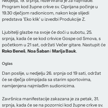
Nedjelja, 19. srpnja, rezervirana je za najmlađe.
Program kod župne crkve sv. Ciprijana počinje u
19.30 dječjom radionicom, nakon koje slijedi
predstava 'Eko klik' u izvedbi Produkcije Z.
Ljubitelji glazbe na svoje će doći u subotu, 25.
srpnja, kada će se kod crkvice Gospe od Smova, s
početkom u 21 sat, održati Večer gitare. Nastupit će
Roko Beneš
,
Noa Šaban
i
Marija Bauk
.
Oglas
Dan poslije, u nedjelju 26. srpnja od 19 sati, održat
će se dječja olimpijada sa starim sportovima,
namijenjena najmlađim sudionicima.
Završnica manifestacije zakazana je za petak, 31.
srpnja, kada će se na pozornici kod župne crkve sv.