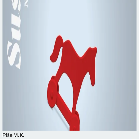
Piše
M. K.