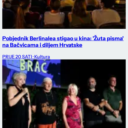
Pobjednik Berlinalea stigao u kina: 'Žuta pisma'
na Bačvicama i diljem Hrvatske
PRIJE 20 SATI
· Kultura