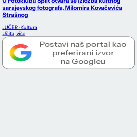
U Fotoklubu Split otvara se izložba kultnog
sarajevskog fotografa, Milomira Kovačevića
Strašnog
JUČER
· Kultura
Učitaj više