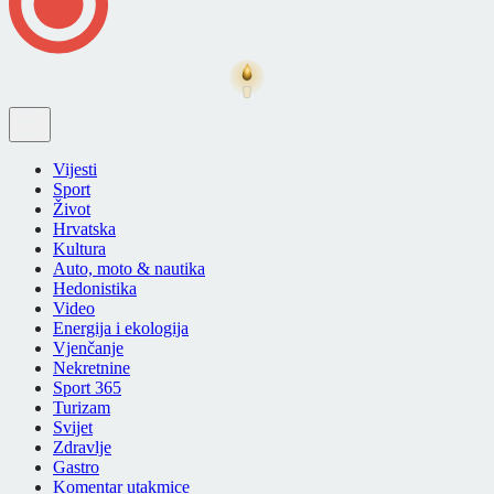
Vijesti
Sport
Život
Hrvatska
Kultura
Auto, moto & nautika
Hedonistika
Video
Energija i ekologija
Vjenčanje
Nekretnine
Sport 365
Turizam
Svijet
Zdravlje
Gastro
Komentar utakmice