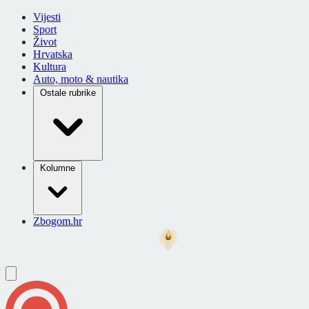
Vijesti
Sport
Život
Hrvatska
Kultura
Auto, moto & nautika
Ostale rubrike
Kolumne
Zbogom.hr