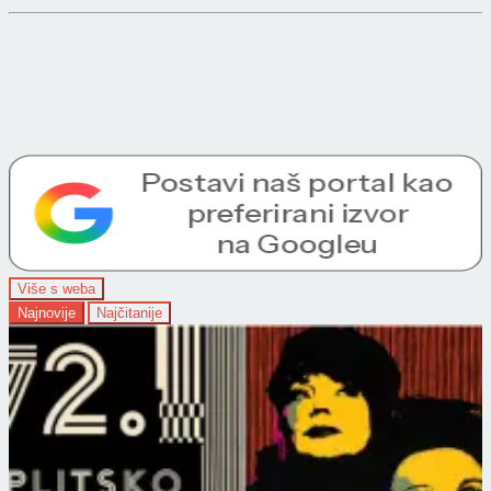
Više s weba
Najnovije
Najčitanije