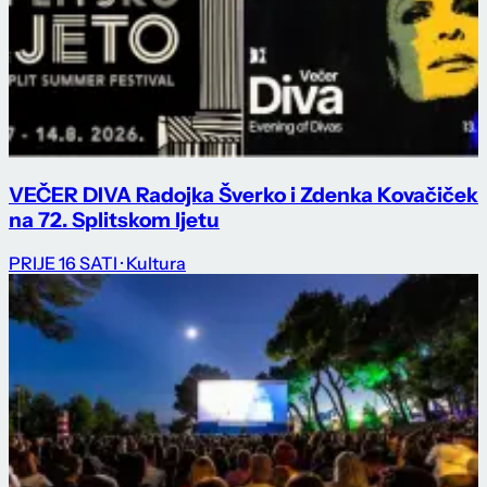
VEČER DIVA Radojka Šverko i Zdenka Kovačiček
na 72. Splitskom ljetu
PRIJE 16 SATI
· Kultura