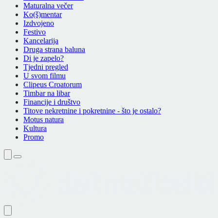
Maturalna večer
Ko(š)mentar
Izdvojeno
Festivo
Kancelarija
Druga strana baluna
Di je zapelo?
Tjedni pregled
U svom filmu
Clipeus Croatorum
Timbar na libar
Financije i društvo
Titove nekretnine i pokretnine - što je ostalo?
Motus natura
Kultura
Promo