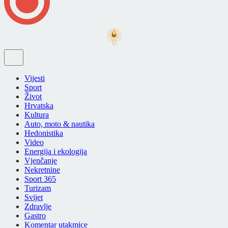
Vijesti
Sport
Život
Hrvatska
Kultura
Auto, moto & nautika
Hedonistika
Video
Energija i ekologija
Vjenčanje
Nekretnine
Sport 365
Turizam
Svijet
Zdravlje
Gastro
Komentar utakmice