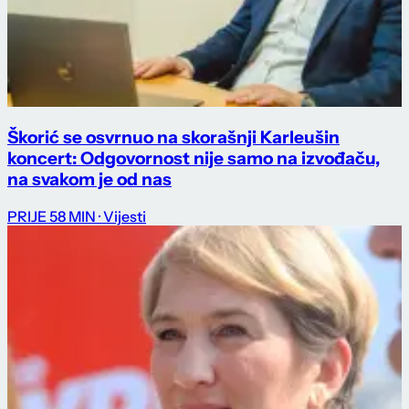
Škorić se osvrnuo na skorašnji Karleušin
koncert: Odgovornost nije samo na izvođaču,
na svakom je od nas
PRIJE 58 MIN
· Vijesti