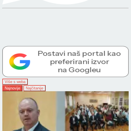
Više s weba
Najnovije
Najčitanije