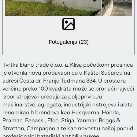
Fotogalerija (23)
Tvrtka Đano trade d.o.o. iz Klisa početkom prosinca
je otvorila novu prodavaonicu u Kaštel Sućurcu na
adresi Cesta dr. Franje Tuđmana 334. U prostoru
veličine preko 100 kvadrata može se pronaći najveći
izbor strojeva i uređaja za poljoprivredu i
maslinarstvo, agregata, industrijskih strojeva i alata
renomiranih brendova kao Husqvarna, Honda,
Pramac, Benassi, Efco, Stiga, Yanmar, Briggs &
Stratton, Campagnola te kao novost u našoj ponudi
profesionalni baterijski alat Milwaukee.