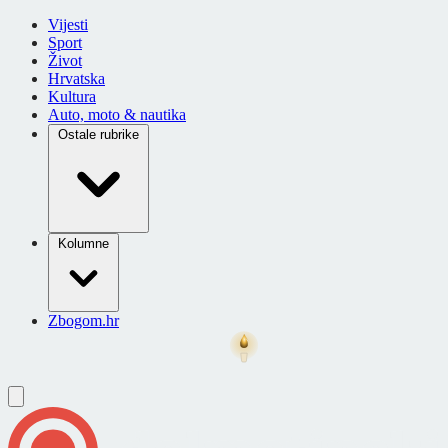
Vijesti
Sport
Život
Hrvatska
Kultura
Auto, moto & nautika
Ostale rubrike
Kolumne
Zbogom.hr