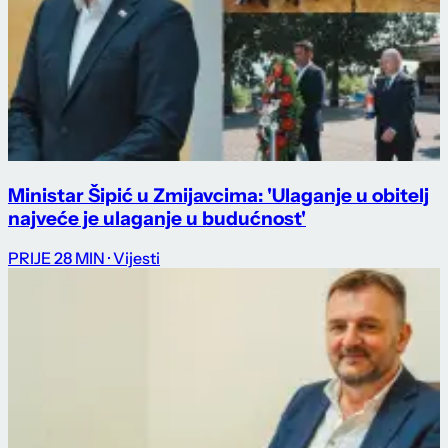
Ministar Šipić u Zmijavcima: 'Ulaganje u obitelj
najveće je ulaganje u budućnost'
PRIJE 28 MIN
· Vijesti