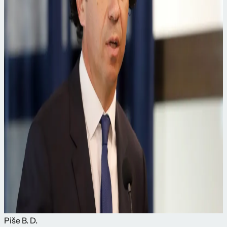
Piše
B. D.