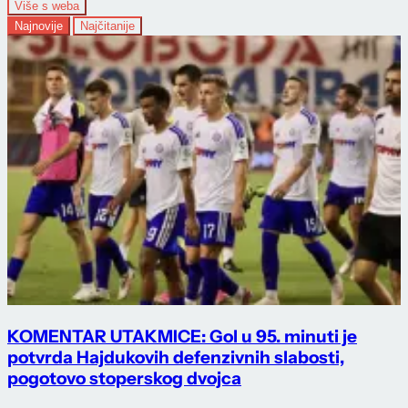
Više s weba
Najnovije
Najčitanije
KOMENTAR UTAKMICE: Gol u 95. minuti je
potvrda Hajdukovih defenzivnih slabosti,
pogotovo stoperskog dvojca