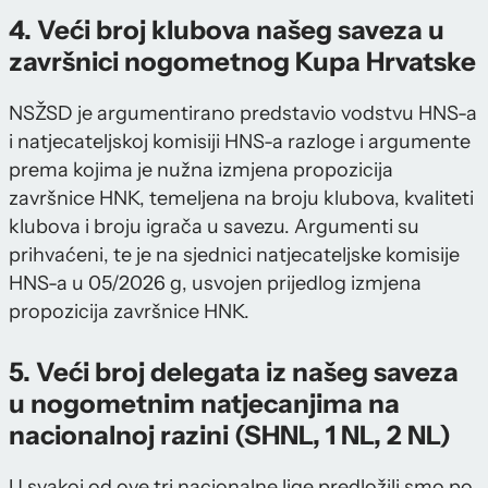
4. Veći broj klubova našeg saveza u
završnici nogometnog Kupa Hrvatske
NSŽSD je argumentirano predstavio vodstvu HNS-a
i natjecateljskoj komisiji HNS-a razloge i argumente
prema kojima je nužna izmjena propozicija
završnice HNK, temeljena na broju klubova, kvaliteti
klubova i broju igrača u savezu. Argumenti su
prihvaćeni, te je na sjednici natjecateljske komisije
HNS-a u 05/2026 g, usvojen prijedlog izmjena
propozicija završnice HNK.
5. Veći broj delegata iz našeg saveza
u nogometnim natjecanjima na
nacionalnoj razini (SHNL, 1 NL, 2 NL)
U svakoj od ove tri nacionalne lige predložili smo po