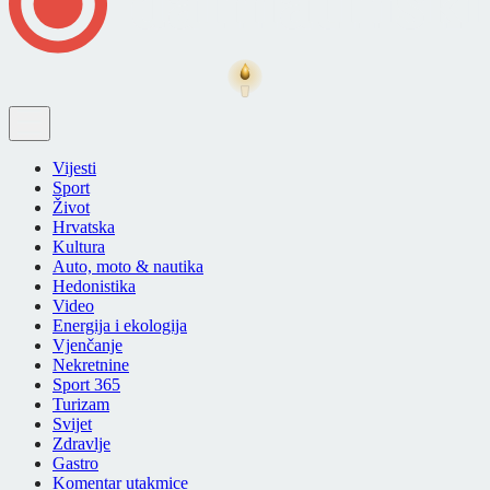
Vijesti
Sport
Život
Hrvatska
Kultura
Auto, moto & nautika
Hedonistika
Video
Energija i ekologija
Vjenčanje
Nekretnine
Sport 365
Turizam
Svijet
Zdravlje
Gastro
Komentar utakmice