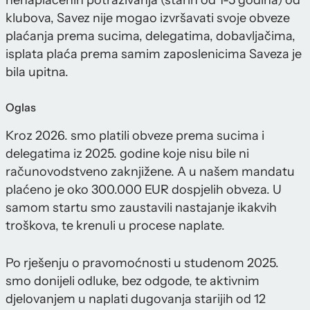
nenaplaćenih potraživanja (starih od 1-5 godina) od
klubova, Savez nije mogao izvršavati svoje obveze
plaćanja prema sucima, delegatima, dobavljačima,
isplata plaća prema samim zaposlenicima Saveza je
bila upitna.
Oglas
Kroz 2026. smo platili obveze prema sucima i
delegatima iz 2025. godine koje nisu bile ni
računovodstveno zaknjižene. A u našem mandatu
plaćeno je oko 300.000 EUR dospjelih obveza. U
samom startu smo zaustavili nastajanje ikakvih
troškova, te krenuli u procese naplate.
Po rješenju o pravomoćnosti u studenom 2025.
smo donijeli odluke, bez odgode, te aktivnim
djelovanjem u naplati dugovanja starijih od 12