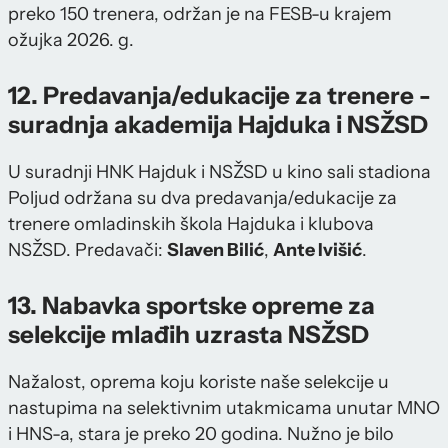
preko 150 trenera, održan je na FESB-u krajem
ožujka 2026. g.
12. Predavanja/edukacije za trenere -
suradnja akademija Hajduka i NSŽSD
U suradnji HNK Hajduk i NSŽSD u kino sali stadiona
Poljud održana su dva predavanja/edukacije za
trenere omladinskih škola Hajduka i klubova
NSŽSD. Predavači:
Slaven Bilić
,
Ante Ivišić
.
13. Nabavka sportske opreme za
selekcije mlađih uzrasta NSŽSD
Nažalost, oprema koju koriste naše selekcije u
nastupima na selektivnim utakmicama unutar MNO
i HNS-a, stara je preko 20 godina. Nužno je bilo