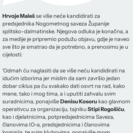
Hrvoje Maleš
se više neće kandidirati za
predsjednika Nogometnog saveza Županije
splitsko-dalmatinske. Njegova odluka je konačna, a
za medije je pripremio podužu objavu, gdje je naveo
sve što je smatrao da je potrebno, a prenosimo je u
cijelosti:
'Odmah ću naglasiti da se više neću kandidirati na
idućim izborima jer mislim da sam završio jedan
dobar ciklus pa ću svakako dati osvrt na rad, kako
mene, tako i mog tima, a i uputiti zahvalu svim
suradnicima, ponajviše
Denisu Kosoru
kao glavnom
operativcu za organizaciju, tajniku
Stipi Rogošiću
,
kao i djelatnicima, potpredsjednicima Saveza,
članovima IO-a, predsjednicima i članovima
komisija, te svim klubovima, ponajviše mom