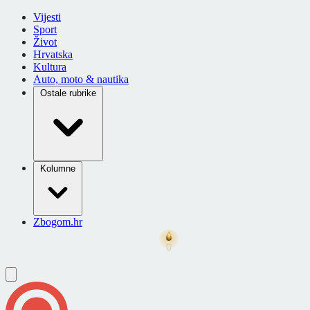
Vijesti
Sport
Život
Hrvatska
Kultura
Auto, moto & nautika
Ostale rubrike
Kolumne
Zbogom.hr