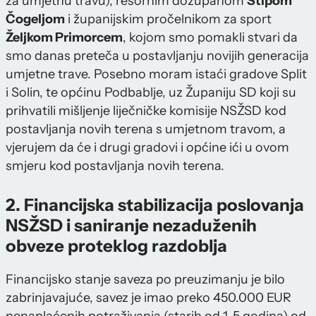
za umjetnu travu), resornim dožupanom
Stipom
Čogeljom
i županijskim pročelnikom za sport
Željkom Primorcem
, kojom smo pomakli stvari da
smo danas preteča u postavljanju novijih generacija
umjetne trave. Posebno moram istaći gradove Split
i Solin, te općinu Podbablje, uz Županiju SD koji su
prihvatili mišljenje liječničke komisije NSŽSD kod
postavljanja novih terena s umjetnom travom, a
vjerujem da će i drugi gradovi i općine ići u ovom
smjeru kod postavljanja novih terena.
2. Financijska stabilizacija poslovanja
NSŽSD i saniranje nezaduženih
obveze proteklog razdoblja
Financijsko stanje saveza po preuzimanju je bilo
zabrinjavajuće, savez je imao preko 450.000 EUR