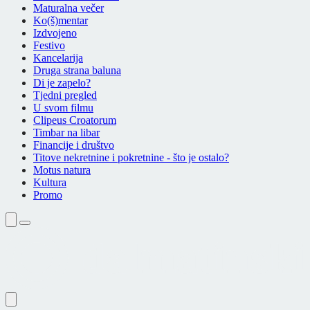
Maturalna večer
Ko(š)mentar
Izdvojeno
Festivo
Kancelarija
Druga strana baluna
Di je zapelo?
Tjedni pregled
U svom filmu
Clipeus Croatorum
Timbar na libar
Financije i društvo
Titove nekretnine i pokretnine - što je ostalo?
Motus natura
Kultura
Promo