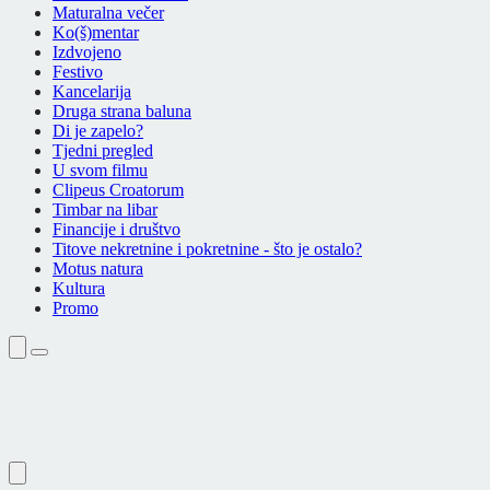
Maturalna večer
Ko(š)mentar
Izdvojeno
Festivo
Kancelarija
Druga strana baluna
Di je zapelo?
Tjedni pregled
U svom filmu
Clipeus Croatorum
Timbar na libar
Financije i društvo
Titove nekretnine i pokretnine - što je ostalo?
Motus natura
Kultura
Promo