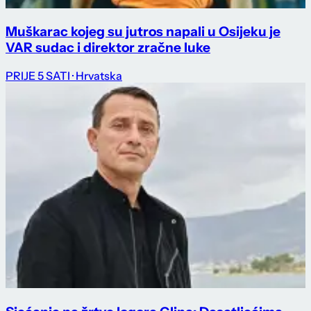
Muškarac kojeg su jutros napali u Osijeku je
VAR sudac i direktor zračne luke
PRIJE 5 SATI
· Hrvatska