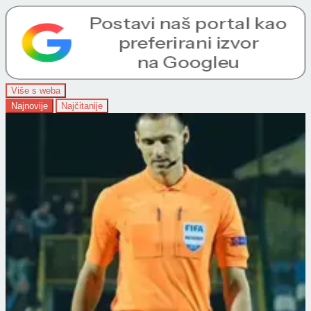
Više s weba
Najnovije
Najčitanije