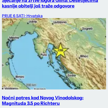
Sjećanje na žrtve logora Glina: Desetljećima
kasnije obitelji još traže odgovore
PRIJE 6 SATI
· Hrvatska
Noćni potres kod Novog Vinodolskog:
Magnituda 3,5 po Richteru