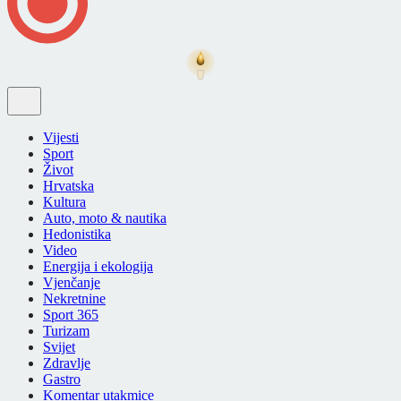
Vijesti
Sport
Život
Hrvatska
Kultura
Auto, moto & nautika
Hedonistika
Video
Energija i ekologija
Vjenčanje
Nekretnine
Sport 365
Turizam
Svijet
Zdravlje
Gastro
Komentar utakmice