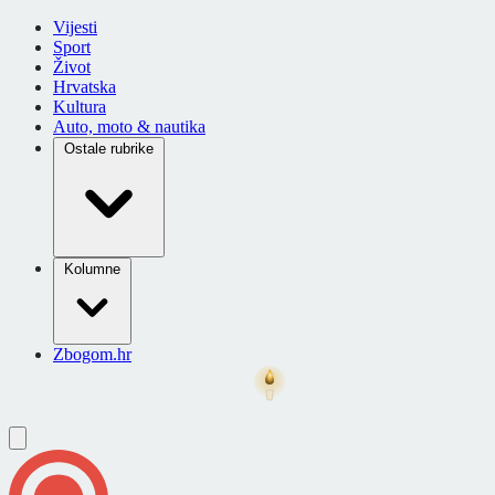
Vijesti
Sport
Život
Hrvatska
Kultura
Auto, moto & nautika
Ostale rubrike
Kolumne
Zbogom.hr