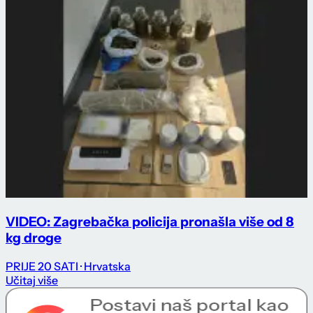
VIDEO: Zagrebačka policija pronašla više od 8
kg droge
PRIJE 20 SATI
· Hrvatska
Učitaj više