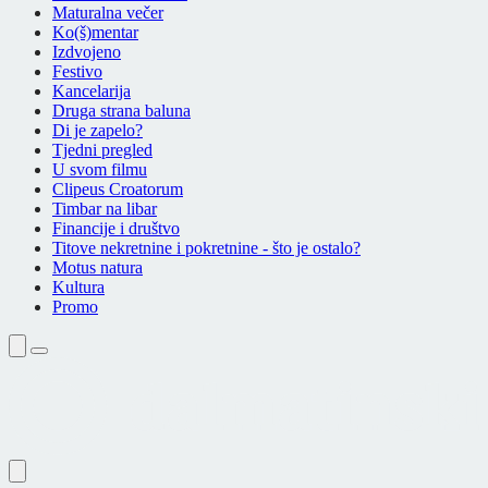
Maturalna večer
Ko(š)mentar
Izdvojeno
Festivo
Kancelarija
Druga strana baluna
Di je zapelo?
Tjedni pregled
U svom filmu
Clipeus Croatorum
Timbar na libar
Financije i društvo
Titove nekretnine i pokretnine - što je ostalo?
Motus natura
Kultura
Promo