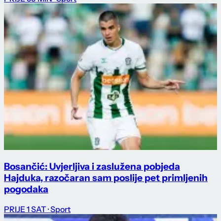
Bosančić: Uvjerljiva i zaslužena pobjeda
Hajduka, razočaran sam poslije pet primljenih
pogodaka
PRIJE 1 SAT
· Sport