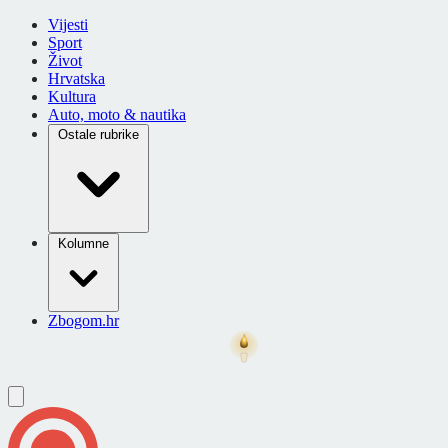
Vijesti
Sport
Život
Hrvatska
Kultura
Auto, moto & nautika
Ostale rubrike
Kolumne
Zbogom.hr