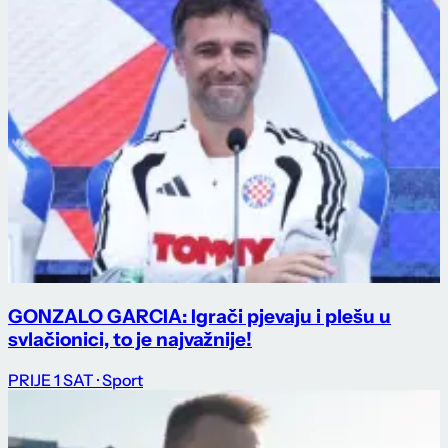
GONZALO GARCIA: Igrači pjevaju i plešu u
svlačionici, to je najvažnije!
PRIJE 1 SAT
· Sport