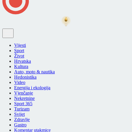
Vijesti
Sport
Život
Hrvatska
Kultura
Auto, moto & nautika
Hedonistika
Video
Energija i ekologija
Vjenčanje
Nekretnine
Sport 365
Turizam
Svijet
Zdravlje
Gastro
Komentar utakmice