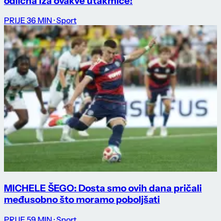
odlična iza ovakve utakmice!
PRIJE 36 MIN
· Sport
MICHELE ŠEGO: Dosta smo ovih dana pričali
međusobno što moramo poboljšati
PRIJE 59 MIN
· Sport