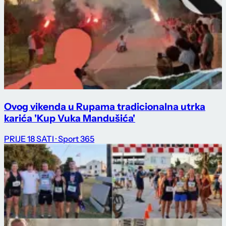
Ovog vikenda u Rupama tradicionalna utrka
karića 'Kup Vuka Mandušića'
PRIJE 18 SATI
· Sport 365