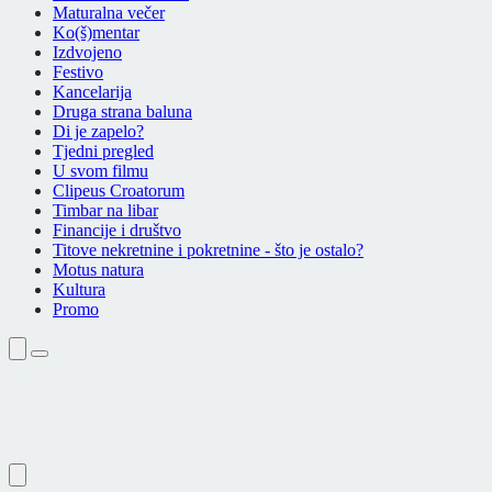
Maturalna večer
Ko(š)mentar
Izdvojeno
Festivo
Kancelarija
Druga strana baluna
Di je zapelo?
Tjedni pregled
U svom filmu
Clipeus Croatorum
Timbar na libar
Financije i društvo
Titove nekretnine i pokretnine - što je ostalo?
Motus natura
Kultura
Promo