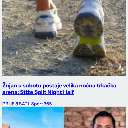
Žnjan u subotu postaje velika noćna trkačka
arena: Stiže Split Night Half
PRIJE 8 SATI
· Sport 365