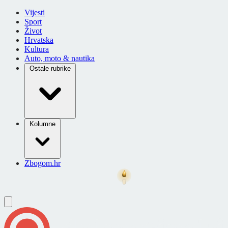
Vijesti
Sport
Život
Hrvatska
Kultura
Auto, moto & nautika
Ostale rubrike
Kolumne
Zbogom.hr