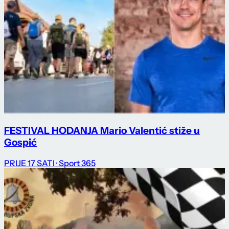
FESTIVAL HODANJA Mario Valentić stiže u
Gospić
PRIJE 17 SATI
· Sport 365