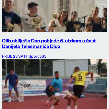
Olib obilježio Dan pobjede 6. utrkom u čast
Danijela Telesmanića Dida
PRIJE 23 SATI
· Sport 365