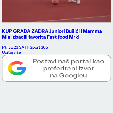
KUP GRADA ZADRA Juniori Bušići i Mamma
Mia izbacili favorita Fast food Mrki
PRIJE 23 SATI
· Sport 365
Učitaj više