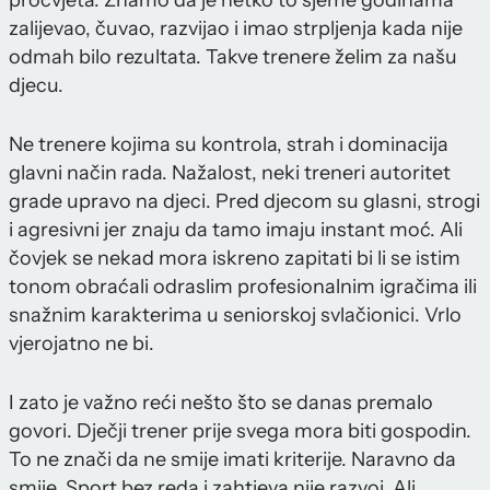
procvjeta. Znamo da je netko to sjeme godinama
zalijevao, čuvao, razvijao i imao strpljenja kada nije
odmah bilo rezultata. Takve trenere želim za našu
djecu.
Ne trenere kojima su kontrola, strah i dominacija
glavni način rada. Nažalost, neki treneri autoritet
grade upravo na djeci. Pred djecom su glasni, strogi
i agresivni jer znaju da tamo imaju instant moć. Ali
čovjek se nekad mora iskreno zapitati bi li se istim
tonom obraćali odraslim profesionalnim igračima ili
snažnim karakterima u seniorskoj svlačionici. Vrlo
vjerojatno ne bi.
I zato je važno reći nešto što se danas premalo
govori. Dječji trener prije svega mora biti gospodin.
To ne znači da ne smije imati kriterije. Naravno da
smije. Sport bez reda i zahtjeva nije razvoj. Ali