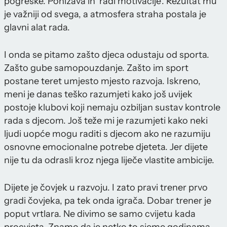
pogreške. Ponižava ih 'radi motivacije'. Rezultat mu
je važniji od svega, a atmosfera straha postala je
glavni alat rada.
I onda se pitamo zašto djeca odustaju od sporta.
Zašto gube samopouzdanje. Zašto im sport
postane teret umjesto mjesto razvoja. Iskreno,
meni je danas teško razumjeti kako još uvijek
postoje klubovi koji nemaju ozbiljan sustav kontrole
rada s djecom. Još teže mi je razumjeti kako neki
ljudi uopće mogu raditi s djecom ako ne razumiju
osnovne emocionalne potrebe djeteta. Jer dijete
nije tu da odrasli kroz njega liječe vlastite ambicije.
Dijete je čovjek u razvoju. I zato pravi trener prvo
gradi čovjeka, pa tek onda igrača. Dobar trener je
poput vrtlara. Ne divimo se samo cvijetu kada