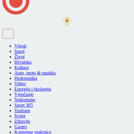
Vijesti
Sport
Život
Hrvatska
Kultura
Auto, moto & nautika
Hedonistika
Video
Energija i ekologija
Vjenčanje
Nekretnine
Sport 365
Turizam
Svijet
Zdravlje
Gastro
Komentar utakmice