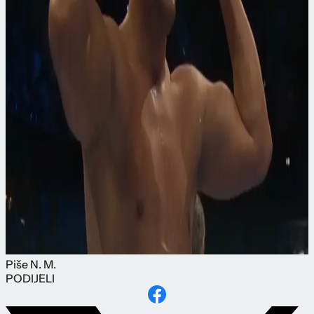
Piše
N. M.
PODIJELI