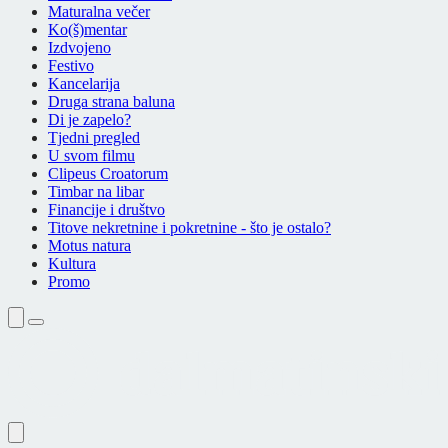
Maturalna večer
Ko(š)mentar
Izdvojeno
Festivo
Kancelarija
Druga strana baluna
Di je zapelo?
Tjedni pregled
U svom filmu
Clipeus Croatorum
Timbar na libar
Financije i društvo
Titove nekretnine i pokretnine - što je ostalo?
Motus natura
Kultura
Promo