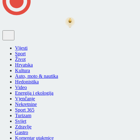
Vijesti
Sport
Život
Hrvatska
Kultura
Auto, moto & nautika
Hedonistika
Video
Energija i ekologija
Vjenčanje
Nekretnine
Sport 365
Turizam
Svijet
Zdravlje
Gastro
Komentar utakmice