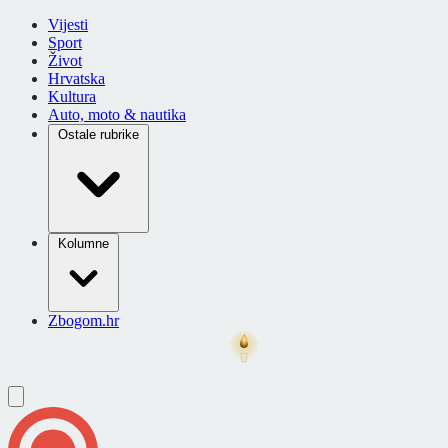
Vijesti
Sport
Život
Hrvatska
Kultura
Auto, moto & nautika
Ostale rubrike
Kolumne
Zbogom.hr