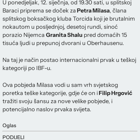
U ponedjeljak, 12. siječnja, od 19.30 sati, u splitskoj
Baraci priprema se doček za
Petra Milasa
, člana
splitskog boksačkog kluba Torcida koji je brutalnim
nokautom u posljednjoj, desetoj rundi, sinoć
porazio Nijemca
Granita Shalu
pred domaćih 15
tisuća ljudi u prepunoj dvorani u Oberhausenu.
Na taj je način postao internacionalni prvak u teškoj
kategoriji po IBF-u.
Ova pobjeda Milasa vodi u sam vrh svjetskog
poretka teške kategorije, gdje će on i
Filip Hrgović
tražiti svoju šansu za nove velike pobjede, i
potencijalno naslov prvaka svijeta.
Oglas
PODIJELI