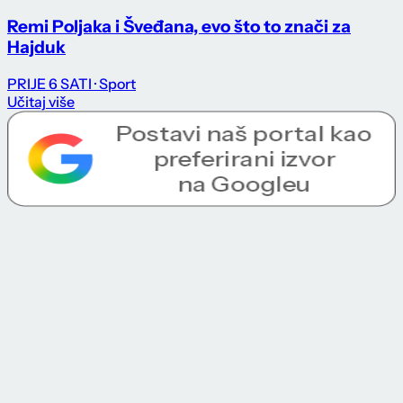
Remi Poljaka i Šveđana, evo što to znači za
Hajduk
PRIJE 6 SATI
· Sport
Učitaj više