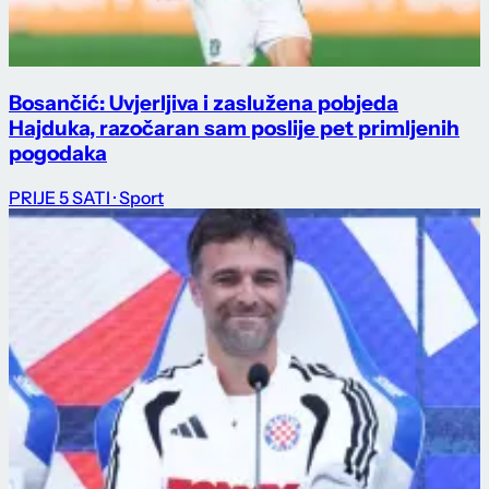
Bosančić: Uvjerljiva i zaslužena pobjeda
Hajduka, razočaran sam poslije pet primljenih
pogodaka
PRIJE 5 SATI
· Sport