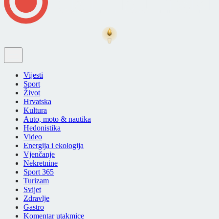
Vijesti
Sport
Život
Hrvatska
Kultura
Auto, moto & nautika
Hedonistika
Video
Energija i ekologija
Vjenčanje
Nekretnine
Sport 365
Turizam
Svijet
Zdravlje
Gastro
Komentar utakmice