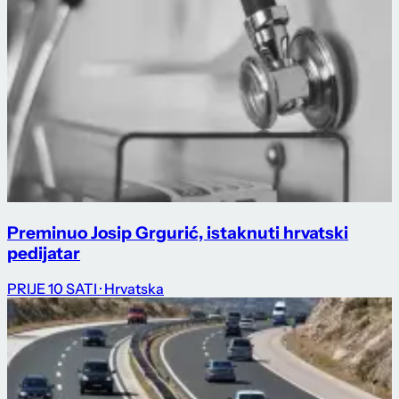
Preminuo Josip Grgurić, istaknuti hrvatski
pedijatar
PRIJE 10 SATI
· Hrvatska