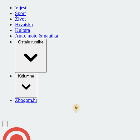
Vijesti
Sport
Život
Hrvatska
Kultura
Auto, moto & nautika
Ostale rubrike
Kolumne
Zbogom.hr