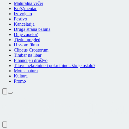
Maturalna večer
Ko(š)mentar
Izdvojeno
Festivo
Kancelarija
Druga strana baluna
Di je zapelo?
Tjedni pregled
U svom filmu
Clipeus Croatorum
Timbar na libar
Financije i društvo
Titove nekretnine i pokretnine - što je ostalo?
Motus natura
Kultura
Promo