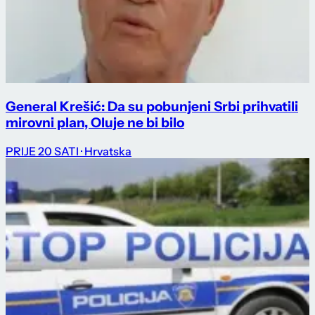
General Krešić: Da su pobunjeni Srbi prihvatili
mirovni plan, Oluje ne bi bilo
PRIJE 20 SATI
· Hrvatska