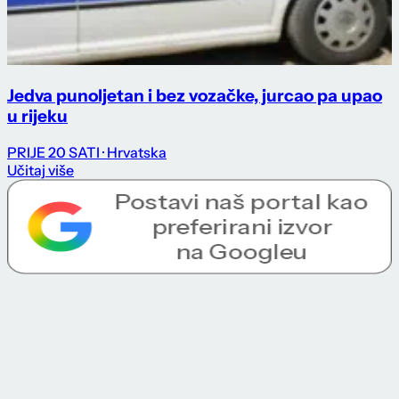
Jedva punoljetan i bez vozačke, jurcao pa upao
u rijeku
PRIJE 20 SATI
· Hrvatska
Učitaj više