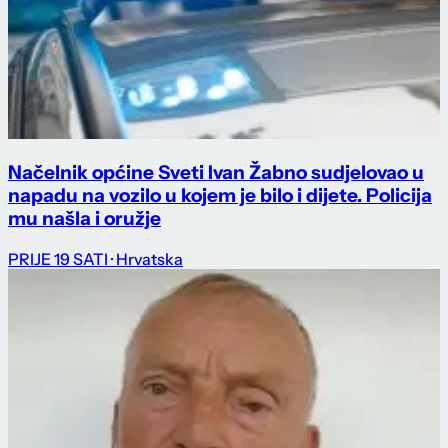
Načelnik općine Sveti Ivan Žabno sudjelovao u
napadu na vozilo u kojem je bilo i dijete. Policija
mu našla i oružje
PRIJE 19 SATI
· Hrvatska