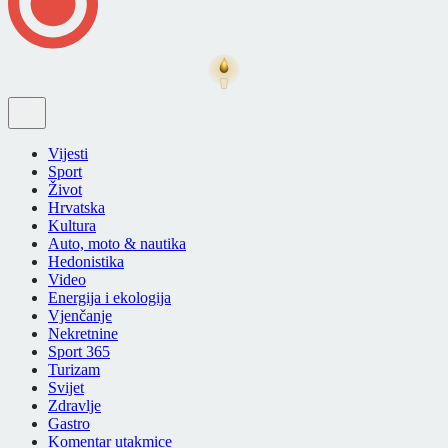
Vijesti
Sport
Život
Hrvatska
Kultura
Auto, moto & nautika
Hedonistika
Video
Energija i ekologija
Vjenčanje
Nekretnine
Sport 365
Turizam
Svijet
Zdravlje
Gastro
Komentar utakmice