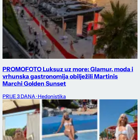
PROMO
FOTO Luksuz uz more: Glamur, moda i
vrhunska gastronomija obilježili Martinis
Marchi Golden Sunset
PRIJE 3 DANA
· Hedonistika