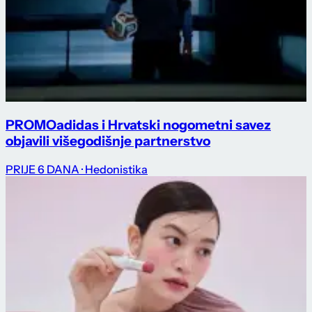
PROMO
adidas i Hrvatski nogometni savez
objavili višegodišnje partnerstvo
PRIJE 6 DANA
· Hedonistika