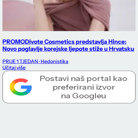
PROMO
Divote Cosmetics predstavlja Hince:
Novo poglavlje korejske ljepote stiže u Hrvatsku
PRIJE 1 TJEDAN
· Hedonistika
Učitaj više