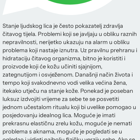
Stanje ljudskog lica je često pokazatelj zdravlja
čitavog tijela. Problemi koji se javljaju u obliku raznih
nepravilnosti, nerijetko ukazuju na alarm u obliku
problema koji nastaje iznutra. Uz pravilnu prehranu i
hidrataciju čitavog organizma, bitno je koristiti i
proizvode koji će kožu učiniti sjajnijom,
zategnutijom i osvježenom. Današnji način života i
tempo koji svakodnevno vodi velika većina žena,
itekako utječu na stanje kože. Ponekad je poseban
luksuz izdvojiti vrijeme za sebe te se posvetiti
jednom učestalom ritualu koji bi uvelike pomogao u
posjedovanju idealnog lica. Moguće je imati
prekrasnu elastičnu zrelu kožu, moguće je nemati
problema s aknama, moguće je pogledati se u
ogledao i vidjeti najbolju fizičku verziju sebe. Ako se