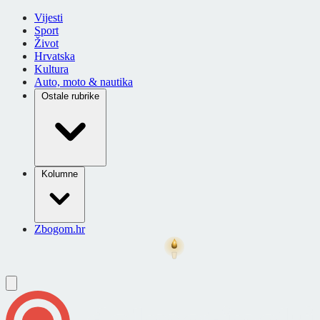
Vijesti
Sport
Život
Hrvatska
Kultura
Auto, moto & nautika
Ostale rubrike
Kolumne
Zbogom.hr