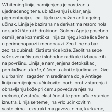
Whitening linija, namijenjena je postizanju
ujednačenog tena, ublažavanju i uklanjanju
pigmentacija s lica i tijela uz snažan anti-ageing
učinak. Linija je bazirana na derivatima rezorcinola i
ne sadrži štetni hidrokinon. Golden Age je posebno
osmišljena kozmetička linija za njegu kože lica žena
u perimenopauzi i menopauzi. Zeo Line na bazi
zeolita dubinski čisti stanice kože. Zeolit na sebe
veže sve nečistoće i slobodne radikale i izbacuje ih
na površinu. Linija je namijenjena detoksikaciji i
pomlađivanju kože, čišćenju akni te ljudima koji žive
u urbanim i zagađenim sredinama do je Antiage
linija namijenjena učinkovitoj borbi protiv starenja i
obnavljanju kože pri čemu povećava njezinu
mekoću, čvrstoću, elastičnost te pomlađuje stanice
iznutra. Linija se temelji na vrlo učinkovitim
sastojcima - ekstraktima gaveza, nima, kurkume,