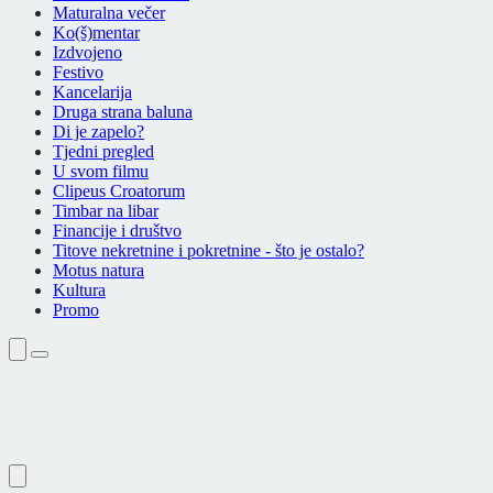
Maturalna večer
Ko(š)mentar
Izdvojeno
Festivo
Kancelarija
Druga strana baluna
Di je zapelo?
Tjedni pregled
U svom filmu
Clipeus Croatorum
Timbar na libar
Financije i društvo
Titove nekretnine i pokretnine - što je ostalo?
Motus natura
Kultura
Promo