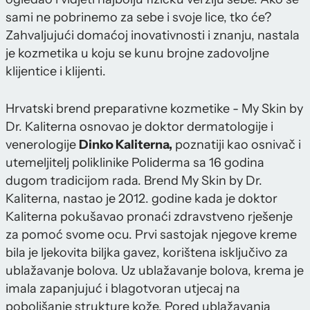
sami ne pobrinemo za sebe i svoje lice, tko će?
Zahvaljujući domaćoj inovativnosti i znanju, nastala
je kozmetika u koju se kunu brojne zadovoljne
klijentice i klijenti.
Hrvatski brend preparativne kozmetike - My Skin by
Dr. Kaliterna osnovao je doktor dermatologije i
venerologije
Dinko Kaliterna,
poznatiji kao osnivač i
utemeljitelj poliklinike Poliderma sa 16 godina
dugom tradicijom rada. Brend My Skin by Dr.
Kaliterna, nastao je 2012. godine kada je doktor
Kaliterna pokušavao pronaći zdravstveno rješenje
za pomoć svome ocu. Prvi sastojak njegove kreme
bila je ljekovita biljka gavez, korištena isključivo za
ublažavanje bolova. Uz ublažavanje bolova, krema je
imala zapanjujuć i blagotvoran utjecaj na
poboljšanje strukture kože. Pored ublažavanja