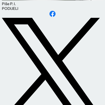
Piše
P. I.
PODIJELI