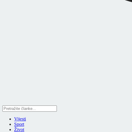
Vijesti
Sport
Život