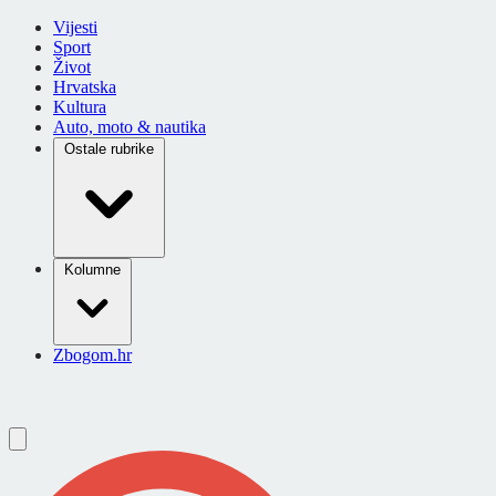
Vijesti
Sport
Život
Hrvatska
Kultura
Auto, moto & nautika
Ostale rubrike
Kolumne
Zbogom.hr