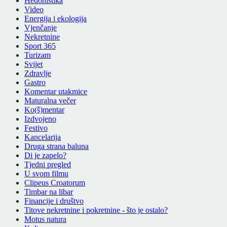
Hedonistika
Video
Energija i ekologija
Vjenčanje
Nekretnine
Sport 365
Turizam
Svijet
Zdravlje
Gastro
Komentar utakmice
Maturalna večer
Ko(š)mentar
Izdvojeno
Festivo
Kancelarija
Druga strana baluna
Di je zapelo?
Tjedni pregled
U svom filmu
Clipeus Croatorum
Timbar na libar
Financije i društvo
Titove nekretnine i pokretnine - što je ostalo?
Motus natura