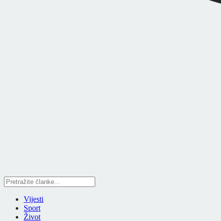
Vijesti
Sport
Život