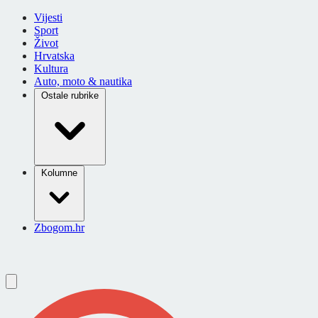
Vijesti
Sport
Život
Hrvatska
Kultura
Auto, moto & nautika
Ostale rubrike
Kolumne
Zbogom.hr