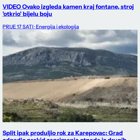
VIDEO Ovako izgleda kamen kraj fontane, stroj
'otkrio' bijelu boju
PRIJE 17 SATI
· Energija i ekologija
Split ipak produljio rok za Karepovac: Grad