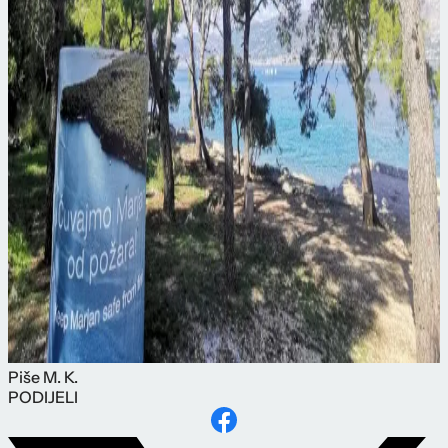
Piše
M. K.
PODIJELI