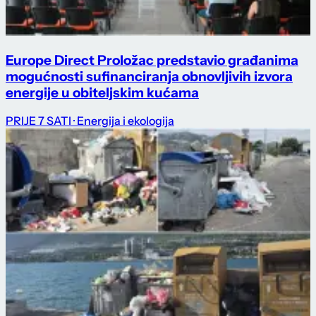
Europe Direct Proložac predstavio građanima
mogućnosti sufinanciranja obnovljivih izvora
energije u obiteljskim kućama
PRIJE 7 SATI
· Energija i ekologija