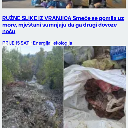
RUŽNE SLIKE IZ VRANJICA Smeće se gomila uz
more, mještani sumnjaju da ga drugi dovoze
noću
PRIJE 15 SATI
· Energija i ekologija