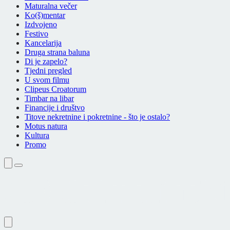
Maturalna večer
Ko(š)mentar
Izdvojeno
Festivo
Kancelarija
Druga strana baluna
Di je zapelo?
Tjedni pregled
U svom filmu
Clipeus Croatorum
Timbar na libar
Financije i društvo
Titove nekretnine i pokretnine - što je ostalo?
Motus natura
Kultura
Promo