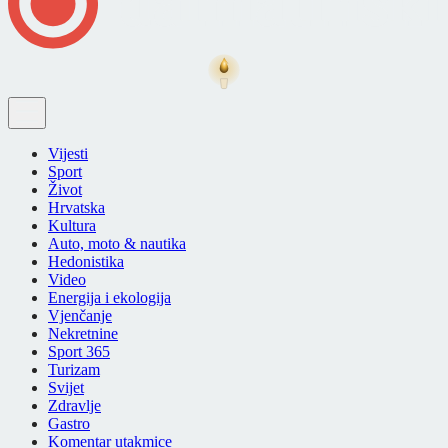
Vijesti
Sport
Život
Hrvatska
Kultura
Auto, moto & nautika
Hedonistika
Video
Energija i ekologija
Vjenčanje
Nekretnine
Sport 365
Turizam
Svijet
Zdravlje
Gastro
Komentar utakmice