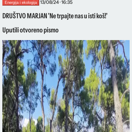
13/08/24 · 16:35
Energija i ekologija
DRUŠTVO MARJAN 'Ne trpajte nas u isti koš!'
Uputili otvoreno pismo