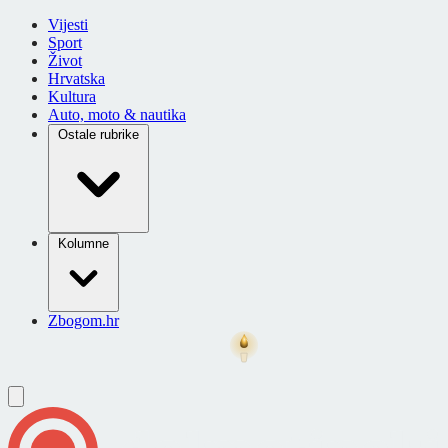
Vijesti
Sport
Život
Hrvatska
Kultura
Auto, moto & nautika
Ostale rubrike
Kolumne
Zbogom.hr