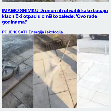
IMAMO SNIMKU Dronom ih uhvatili kako bacaju
klaonički otpad u omiško zaleđe: 'Ovo rade
godinama!'
PRIJE 16 SATI
· Energija i ekologija