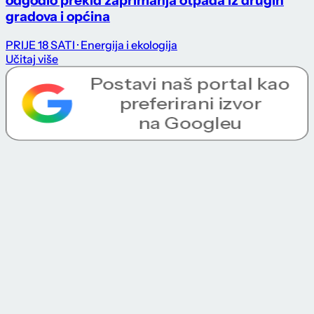
odgodio prekid zaprimanja otpada iz drugih
gradova i općina
PRIJE 18 SATI
· Energija i ekologija
Učitaj više