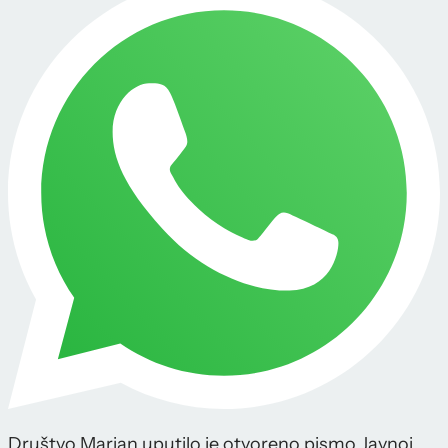
Društvo Marjan uputilo je otvoreno pismo Javnoj