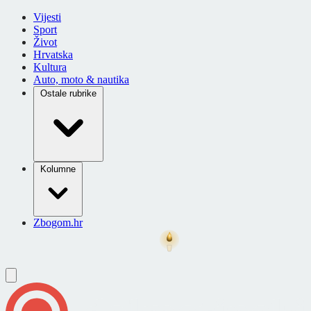
Vijesti
Sport
Život
Hrvatska
Kultura
Auto, moto & nautika
Ostale rubrike
Kolumne
Zbogom.hr