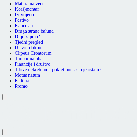
Maturalna večer
Ko(š)mentar
Izdvojeno
Festivo
Kancelarija
Druga strana baluna
Di je zapelo?
Tjedni pregled
U svom filmu
Clipeus Croatorum
Timbar na libar
Financije i društvo
Titove nekretnine i pokretnine - što je ostalo?
Motus natura
Kultura
Promo