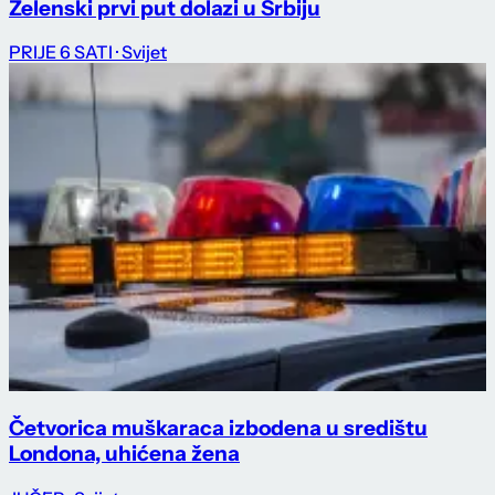
Zelenski prvi put dolazi u Srbiju
PRIJE 6 SATI
· Svijet
Četvorica muškaraca izbodena u središtu
Londona, uhićena žena