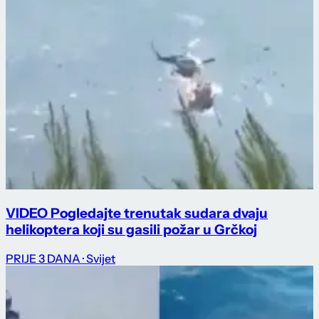
VIDEO Pogledajte trenutak sudara dvaju
helikoptera koji su gasili požar u Grčkoj
PRIJE 3 DANA
· Svijet