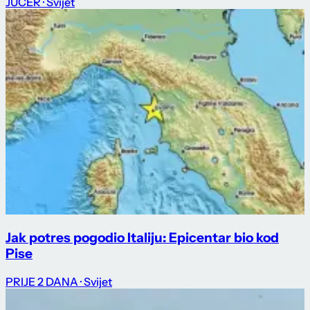
JUČER
· Svijet
Jak potres pogodio Italiju: Epicentar bio kod
Pise
PRIJE 2 DANA
· Svijet