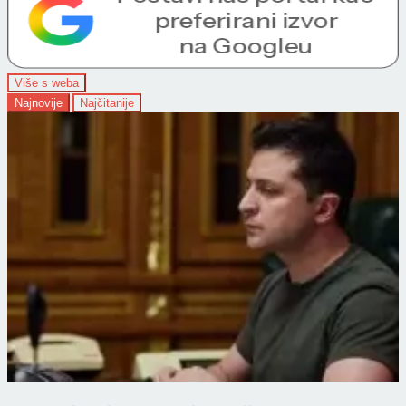
Više s weba
Najnovije
Najčitanije