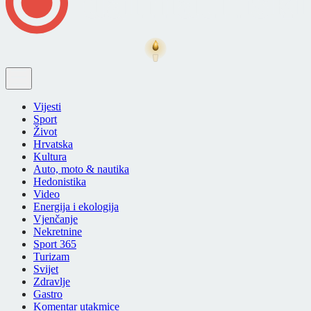
Vijesti
Sport
Život
Hrvatska
Kultura
Auto, moto & nautika
Hedonistika
Video
Energija i ekologija
Vjenčanje
Nekretnine
Sport 365
Turizam
Svijet
Zdravlje
Gastro
Komentar utakmice