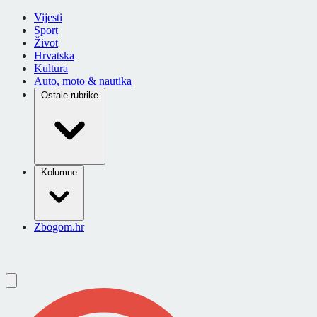
Vijesti
Sport
Život
Hrvatska
Kultura
Auto, moto & nautika
Ostale rubrike
Kolumne
Zbogom.hr