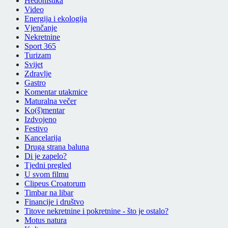
Hedonistika
Video
Energija i ekologija
Vjenčanje
Nekretnine
Sport 365
Turizam
Svijet
Zdravlje
Gastro
Komentar utakmice
Maturalna večer
Ko(š)mentar
Izdvojeno
Festivo
Kancelarija
Druga strana baluna
Di je zapelo?
Tjedni pregled
U svom filmu
Clipeus Croatorum
Timbar na libar
Financije i društvo
Titove nekretnine i pokretnine - što je ostalo?
Motus natura