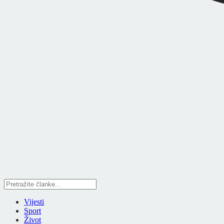
Vijesti
Sport
Život