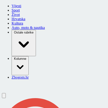
Vijesti
Sport
Život
Hrvatska
Kultura
Auto, moto & nautika
Ostale rubrike
Kolumne
Zbogom.hr