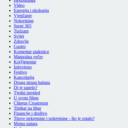
Hedonistika
Video
Energija i ekologija
Vjenčanje
Nekretnine
Sport 365
Turizam
Svijet
Zdravlje
Gastro
Komentar utakmice
Maturalna večer
Ko(š)mentar
Izdvojeno
Festivo
Kancelarija
Druga strana baluna
Di je zapelo?
Tjedni pregled
U svom filmu
Clipeus Croatorum
Timbar na libar
Financije i društvo
Titove nekretnine i pokretnine - što je ostalo?
Motus natura