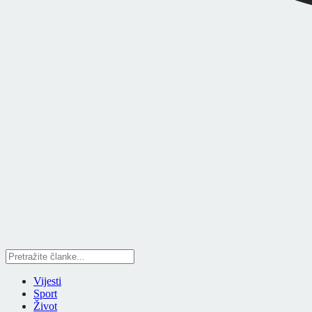
Vijesti
Sport
Život