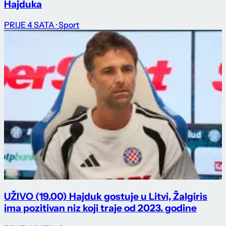
Hajduka
PRIJE 4 SATA
· Sport
UŽIVO (19.00) Hajduk gostuje u Litvi, Žalgiris
ima pozitivan niz koji traje od 2023. godine