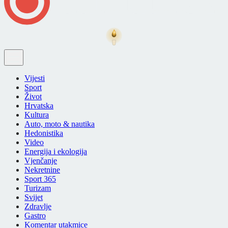
Vijesti
Sport
Život
Hrvatska
Kultura
Auto, moto & nautika
Hedonistika
Video
Energija i ekologija
Vjenčanje
Nekretnine
Sport 365
Turizam
Svijet
Zdravlje
Gastro
Komentar utakmice