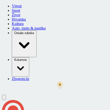
Vijesti
Sport
Život
Hrvatska
Kultura
Auto, moto & nautika
Ostale rubrike
Kolumne
Zbogom.hr