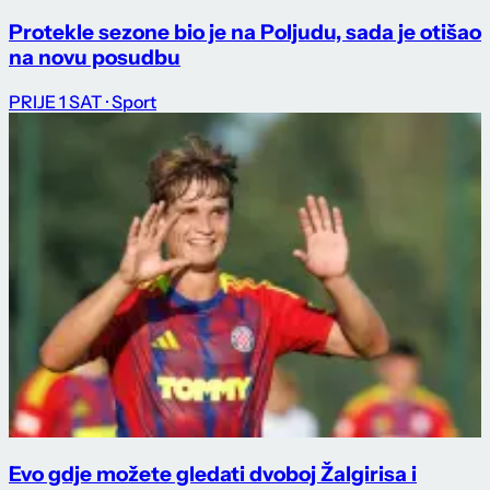
Protekle sezone bio je na Poljudu, sada je otišao
na novu posudbu
PRIJE 1 SAT
· Sport
Evo gdje možete gledati dvoboj Žalgirisa i