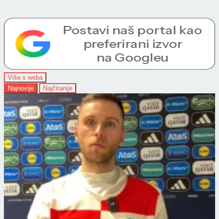
Više s weba
Najnovije
Najčitanije