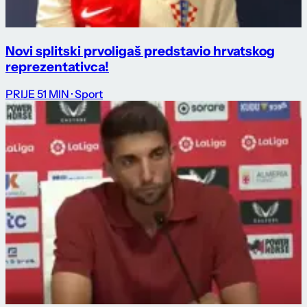
Novi splitski prvoligaš predstavio hrvatskog
reprezentativca!
PRIJE 51 MIN
· Sport