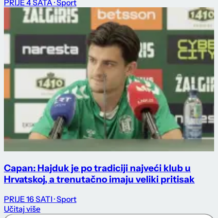
PRIJE 4 SATA
· Sport
Capan: Hajduk je po tradiciji najveći klub u
Hrvatskoj, a trenutačno imaju veliki pritisak
PRIJE 16 SATI
· Sport
Učitaj više