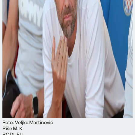
Foto: Veljko Martinović
Piše
M. K.
PODIJELI