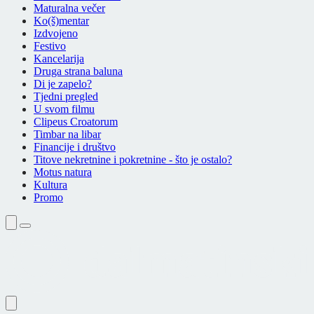
Maturalna večer
Ko(š)mentar
Izdvojeno
Festivo
Kancelarija
Druga strana baluna
Di je zapelo?
Tjedni pregled
U svom filmu
Clipeus Croatorum
Timbar na libar
Financije i društvo
Titove nekretnine i pokretnine - što je ostalo?
Motus natura
Kultura
Promo