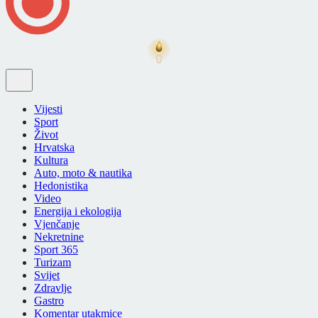
Vijesti
Sport
Život
Hrvatska
Kultura
Auto, moto & nautika
Hedonistika
Video
Energija i ekologija
Vjenčanje
Nekretnine
Sport 365
Turizam
Svijet
Zdravlje
Gastro
Komentar utakmice