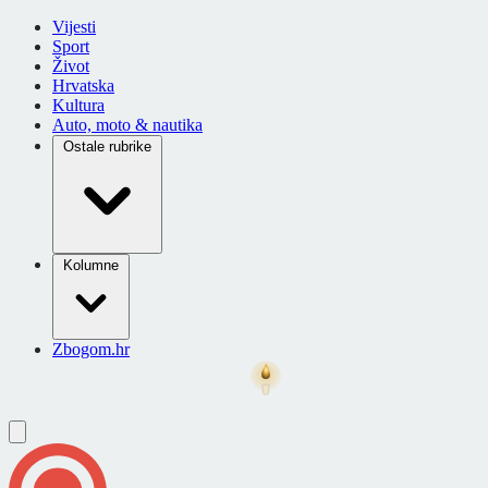
Vijesti
Sport
Život
Hrvatska
Kultura
Auto, moto & nautika
Ostale rubrike
Kolumne
Zbogom.hr