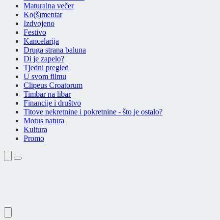
Maturalna večer
Ko(š)mentar
Izdvojeno
Festivo
Kancelarija
Druga strana baluna
Di je zapelo?
Tjedni pregled
U svom filmu
Clipeus Croatorum
Timbar na libar
Financije i društvo
Titove nekretnine i pokretnine - što je ostalo?
Motus natura
Kultura
Promo