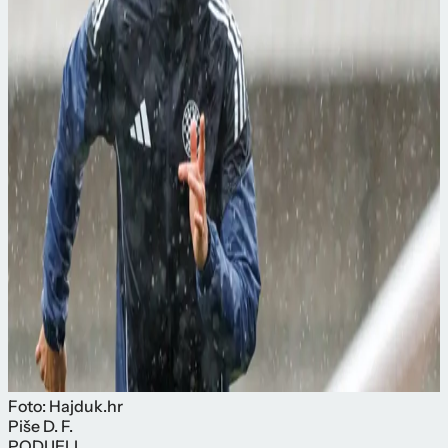
Foto: Hajduk.hr
Piše
D. F.
PODIJELI