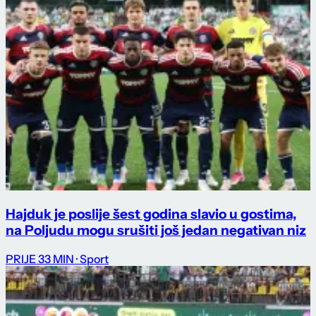
Hajduk je poslije šest godina slavio u gostima,
na Poljudu mogu srušiti još jedan negativan niz
PRIJE 33 MIN
· Sport