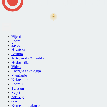
Vijesti
Sport
Život
Hrvatska
Kultura
Auto, moto & nautika
Hedonistika
Video
Energija i ekologija
Vjenčanje
Nekretnine
Sport 365
Turizam
Svijet
Zdravlje
Gastro
Komentar utakmice