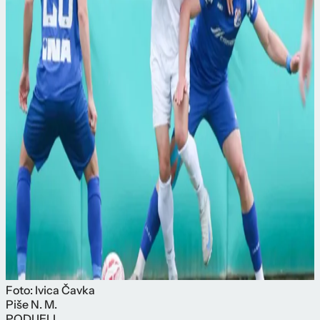
Foto: Ivica Čavka
Piše
N. M.
PODIJELI