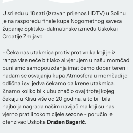
U srijedu u 18 sati (izravan prijenos HDTV) u Solinu
je na rasporedu finale kupa Nogometnog saveza
županije Splitsko-dalmatinske između Uskoka i
Croatije Zmijavci.
- Čeka nas utakmica protiv protivnika koji je iz
ranga vise,neće bit lako al vjerujem u našu momčad
puni smo samopouzdanja imat ćemo dobar teren i
nadam se osvajanju kupa Atmosfera u momčadi je
odlična i svi jedva čekamo da krene utakmica.
Znamo koliko bi klubu značio ovaj trofej kojeg
čekaju u Klisu više od 20 godina, a to bi i bila
najbolja nagrada našim navijačima koji su nas
vjerno pratili tokom cijele sezone - poručio je
ofenzivac Uskoka
Dražen Bagarić
.