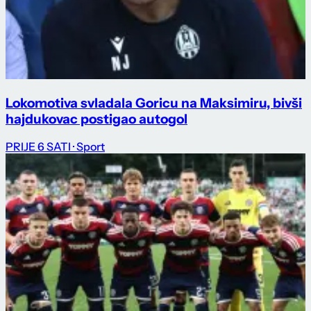
Lokomotiva svladala Goricu na Maksimiru, bivši
hajdukovac postigao autogol
PRIJE 6 SATI
· Sport