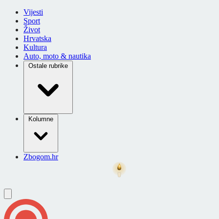
Vijesti
Sport
Život
Hrvatska
Kultura
Auto, moto & nautika
Ostale rubrike
Kolumne
Zbogom.hr