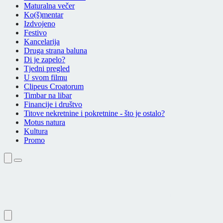
Maturalna večer
Ko(š)mentar
Izdvojeno
Festivo
Kancelarija
Druga strana baluna
Di je zapelo?
Tjedni pregled
U svom filmu
Clipeus Croatorum
Timbar na libar
Financije i društvo
Titove nekretnine i pokretnine - što je ostalo?
Motus natura
Kultura
Promo