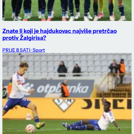
Znate li koji je hajdukovac najviše pretrčao
protiv Žalgirisa?
PRIJE 8 SATI
· Sport