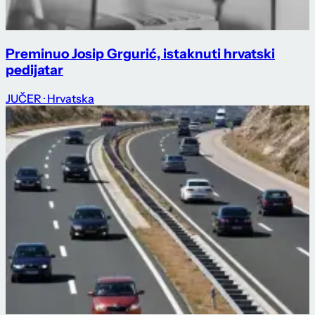
Preminuo Josip Grgurić, istaknuti hrvatski
pedijatar
JUČER
· Hrvatska