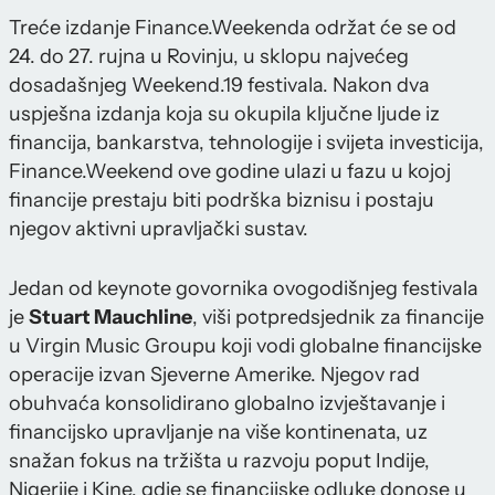
Treće izdanje Finance.Weekenda održat će se od
24. do 27. rujna u Rovinju, u sklopu najvećeg
dosadašnjeg Weekend.19 festivala. Nakon dva
uspješna izdanja koja su okupila ključne ljude iz
financija, bankarstva, tehnologije i svijeta investicija,
Finance.Weekend ove godine ulazi u fazu u kojoj
financije prestaju biti podrška biznisu i postaju
njegov aktivni upravljački sustav.
Jedan od keynote govornika ovogodišnjeg festivala
je
Stuart Mauchline
, viši potpredsjednik za financije
u Virgin Music Groupu koji vodi globalne financijske
operacije izvan Sjeverne Amerike. Njegov rad
obuhvaća konsolidirano globalno izvještavanje i
financijsko upravljanje na više kontinenata, uz
snažan fokus na tržišta u razvoju poput Indije,
Nigerije i Kine, gdje se financijske odluke donose u