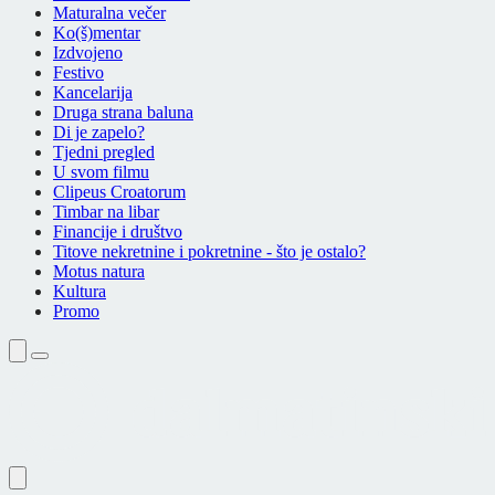
Maturalna večer
Ko(š)mentar
Izdvojeno
Festivo
Kancelarija
Druga strana baluna
Di je zapelo?
Tjedni pregled
U svom filmu
Clipeus Croatorum
Timbar na libar
Financije i društvo
Titove nekretnine i pokretnine - što je ostalo?
Motus natura
Kultura
Promo