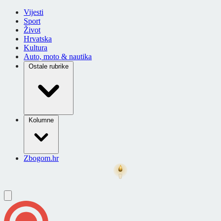
Vijesti
Sport
Život
Hrvatska
Kultura
Auto, moto & nautika
Ostale rubrike
Kolumne
Zbogom.hr