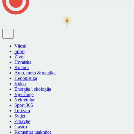
Vijesti
Sport
Život
Hrvatska
Kultura
Auto, moto & nautika
Hedonistika
Video
Energija i ekologija
Vjenčanje
Nekretnine
Sport 365
Turizam
Svijet
Zdravlje
Gastro
Komentar utakmice