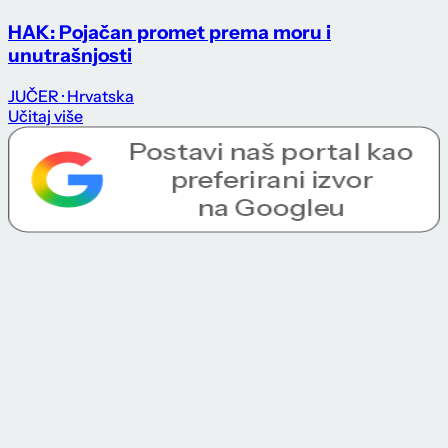
HAK: Pojačan promet prema moru i
unutrašnjosti
JUČER
· Hrvatska
Učitaj više