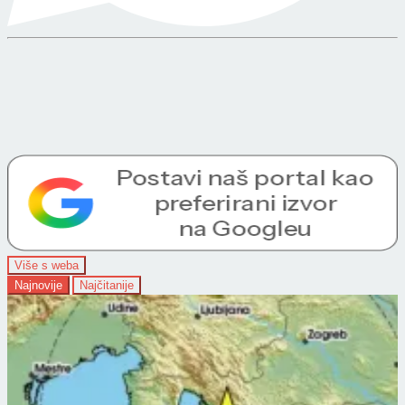
Više s weba
Najnovije
Najčitanije