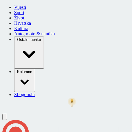
Vijesti
Sport
Život
Hrvatska
Kultura
Auto, moto & nautika
Ostale rubrike
Kolumne
Zbogom.hr