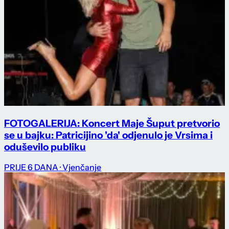
FOTOGALERIJA: Koncert Maje Šuput pretvorio
se u bajku: Patricijino 'da' odjenulo je Vrsima i
oduševilo publiku
PRIJE 6 DANA
· Vjenčanje