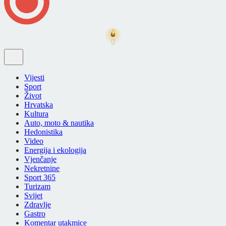
Vijesti
Sport
Život
Hrvatska
Kultura
Auto, moto & nautika
Hedonistika
Video
Energija i ekologija
Vjenčanje
Nekretnine
Sport 365
Turizam
Svijet
Zdravlje
Gastro
Komentar utakmice