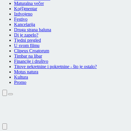
Maturalna večer
Ko(š)mentar
Izdvojeno
Festivo
Kancelarija
Druga strana baluna
Di je zapelo?
Tjedni pregled
U svom filmu
Clipeus Croatorum
Timbar na libar
Financije i društvo
Titove nekretnine i pokretnine - što je ostalo?
Motus natura
Kultura
Promo