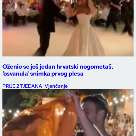
Oženio se još jedan hrvatski nogometaš,
'osvanula' snimka prvog plesa
PRIJE 2 TJEDANA
· Vjenčanje