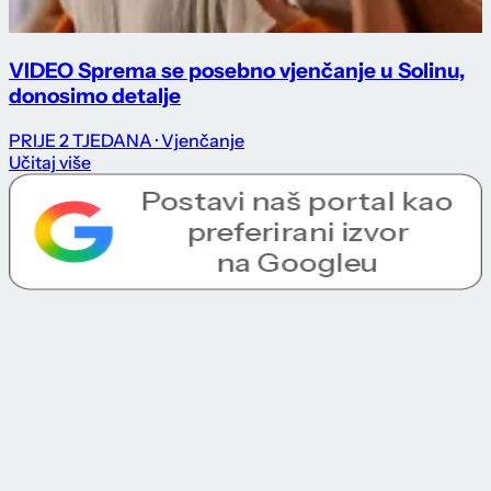
VIDEO Sprema se posebno vjenčanje u Solinu,
donosimo detalje
PRIJE 2 TJEDANA
· Vjenčanje
Učitaj više