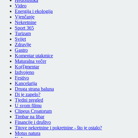
Hedonistika
Video
Energija i ekologija
Vjenčanje
Nekretnine
Sport 365
Turizam
Svijet
Zdravlje
Gastro
Komentar utakmice
Maturalna večer
Ko(š)mentar
Izdvojeno
Festivo
Kancelarija
Druga strana baluna
Di je zapelo?
Tjedni pregled
U svom filmu
Clipeus Croatorum
Timbar na libar
Financije i društvo
Titove nekretnine i pokretnine - što je ostalo?
Motus natura