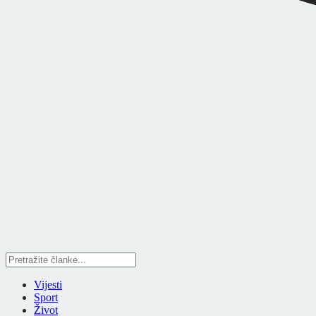
Vijesti
Sport
Život