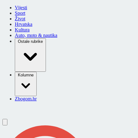
Vijesti
Sport
Život
Hrvatska
Kultura
Auto, moto & nautika
Ostale rubrike
Kolumne
Zbogom.hr